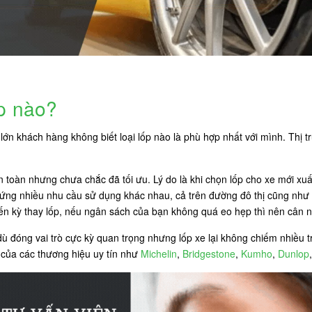
p nào?
ớn khách hàng không biết loại lốp nào là phù hợp nhất với mình. Thị tr
an toàn nhưng chưa chắc đã tối ưu. Lý do là khi chọn lốp cho xe mới xu
 ứng nhiều nhu cầu sử dụng khác nhau, cả trên đường đô thị cũng như 
đến kỳ thay lốp, nếu ngân sách của bạn không quá eo hẹp thì nên cân n
 đóng vai trò cực kỳ quan trọng nhưng lốp xe lại không chiếm nhiều tr
p của các thương hiệu uy tín như
Michelin
,
Bridgestone
,
Kumho
,
Dunlop