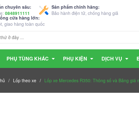
ấn chuyên sâu:
Sản phẩm chính hãng:
ne:
0848911111
Bảo hành điện tử, chống hàng giả
hống cửa hàng lớn:
ốt, giao hàng toàn quốc
PHỤ TÙNG KHÁC
PHỤ KIỆN
DỊCH VỤ
chủ
/
Lốp theo xe
/
Lốp xe Mercedes R350: Thông số và Bảng giá m