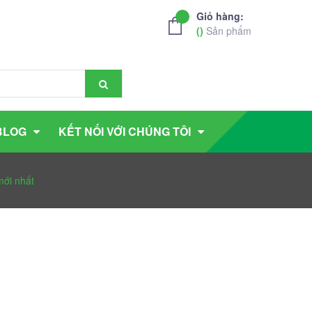
Giỏ hàng:
(
)
Sản phẩm
BLOG
KẾT NỐI VỚI CHÚNG TÔI
ới nhất