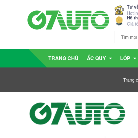
Tư v
Hotli
Hệ t
Giá t
TRANG CHỦ
ẮC QUY
LỐP
Trang 