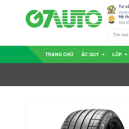
Tư v
Hotli
Hệ t
Giá t
TRANG CHỦ
ẮC QUY
LỐP