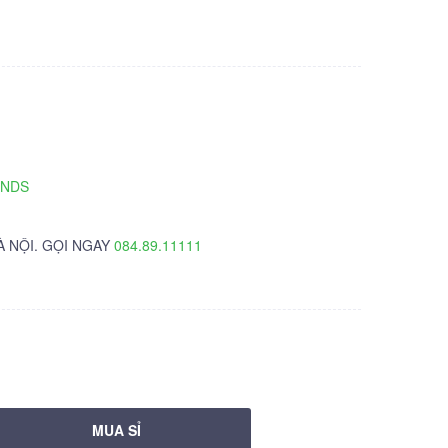
TNDS
À NỘI. GỌI NGAY
084.89.11111
MUA SỈ