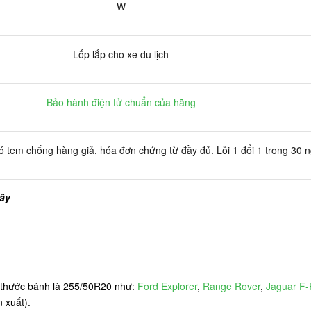
W
Lốp lắp cho xe du lịch
Bảo hành điện tử chuẩn của hãng
 tem chống hàng giả, hóa đơn chứng từ đầy đủ. Lỗi 1 đổi 1 trong 30 
đây
h thước bánh là 255/50R20 như:
Ford Explorer
,
Range Rover
,
Jaguar F
 xuất).