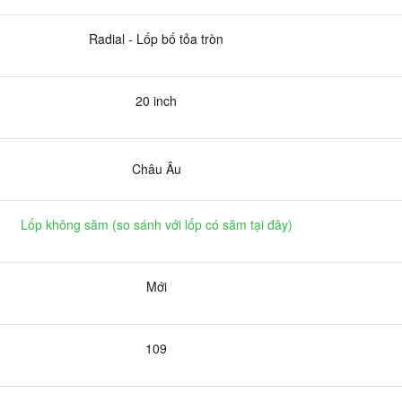
Radial - Lốp bố tỏa tròn
20 inch
Châu Âu
Lốp không săm (
so sánh với lốp có săm tại đây
)
Mới
109