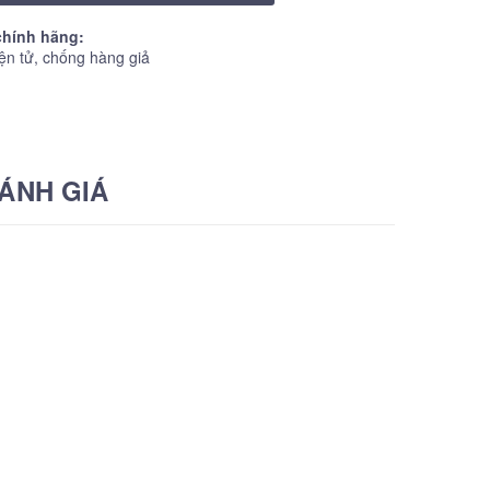
hính hãng:
ện tử, chống hàng giả
ÁNH GIÁ