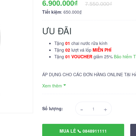
6.900.000₫
7.550.000₫
Tiết kiệm
: 650.000₫
ƯU ĐÃI
Tặng
01
chai nước rửa kính
Tặng
02
lượt vá lốp
MIỄN PHÍ
Tặng
01 VOUCHER
giảm 25%
Bảo hiểm 
ÁP DỤNG CHO CÁC ĐƠN HÀNG ONLINE TẠI H
Xem thêm
-
+
Số lượng:
MUA LẺ 📞 0848911111