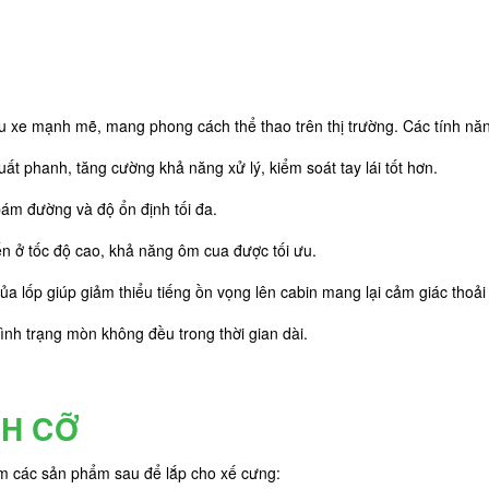
 xe mạnh mẽ, mang phong cách thể thao trên thị trường. Các tính năng
suất phanh, tăng cường khả năng xử lý, kiểm soát tay lái tốt hơn.
bám đường và độ ổn định tối đa.
yển ở tốc độ cao, khả năng ôm cua được tối ưu.
a lốp giúp giảm thiểu tiếng ồn vọng lên cabin mang lại cảm giác thoải 
ình trạng mòn không đều trong thời gian dài.
CH CỠ
êm các sản phẩm sau để lắp cho xế cưng: