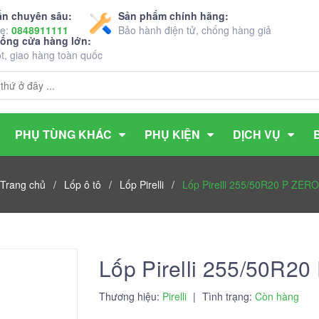
ấn chuyên sâu:
Sản phẩm chính hãng:
ne:
0848911111
Bảo hành điện tử, chống hàng giả
hống cửa hàng lớn:
ốt, giao hàng toàn quốc
PHỤ TÙNG KHÁC
PHỤ KIỆN
DỊCH VỤ
Trang chủ
/
Lốp ô tô
/
Lốp Pirelli
/
Lốp Pirelli 255/50R20 P ZERO
Lốp Pirelli 255/50R2
Thương hiệu:
Pirelli
|
Tình trạng:
Còn hàng