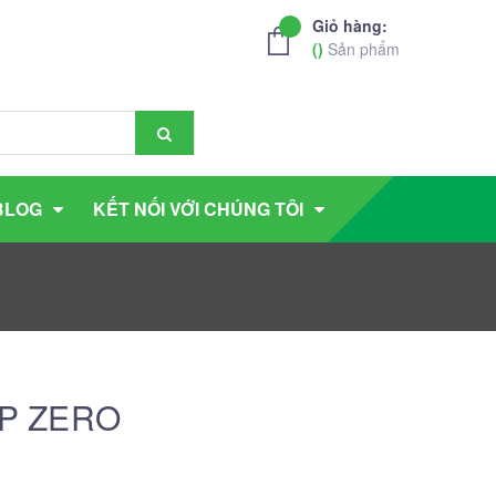
Giỏ hàng:
(
)
Sản phẩm
BLOG
KẾT NỐI VỚI CHÚNG TÔI
0 P ZERO