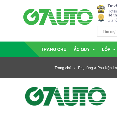
Tư v
Hotli
Hệ t
Giá t
TRANG CHỦ
ẮC QUY
LỐP
Trang chủ
/
Phụ tùng & Phụ kiện L