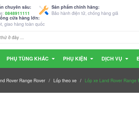
ấn chuyên sâu:
Sản phẩm chính hãng:
ne:
0848911111
Bảo hành điện tử, chống hàng giả
hống cửa hàng lớn:
ốt, giao hàng toàn quốc
PHỤ TÙNG KHÁC
PHỤ KIỆN
DỊCH VỤ
and Rover Range Rover
/
Lốp theo xe
/
Lốp xe Land Rover Range R