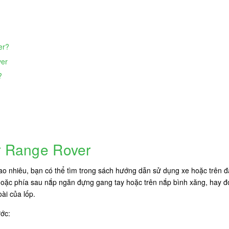
er?
ver
?
r Range Rover
o nhiêu, bạn có thể tìm trong sách hướng dẫn sử dụng xe hoặc trên đă
oặc phía sau nắp ngăn đựng gang tay hoặc trên nắp bình xăng, hay đơn 
ài của lốp.
ước: