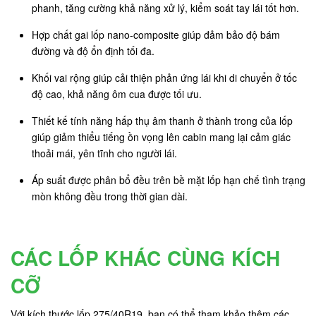
phanh, tăng cường khả năng xử lý, kiểm soát tay lái tốt hơn.
Hợp chất gai lốp nano-composite giúp đảm bảo độ bám
đường và độ ổn định tối đa.
Khối vai rộng giúp cải thiện phản ứng lái khi di chuyển ở tốc
độ cao, khả năng ôm cua được tối ưu.
Thiết kế tính năng hấp thụ âm thanh ở thành trong của lốp
giúp giảm thiểu tiếng ồn vọng lên cabin mang lại cảm giác
thoải mái, yên tĩnh cho người lái.
Áp suất được phân bổ đều trên bề mặt lốp hạn chế tình trạng
mòn không đều trong thời gian dài.
CÁC LỐP KHÁC CÙNG KÍCH
CỠ
Với kích thước lốp 275/40R19, bạn có thể tham khảo thêm các