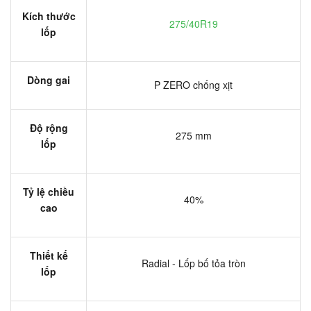
Kích thước
275/40R19
lốp
Dòng gai
P ZERO chống xịt
Độ rộng
275 mm
lốp
Tỷ lệ chiều
40%
cao
Thiết kế
Radial - Lốp bố tỏa tròn
lốp