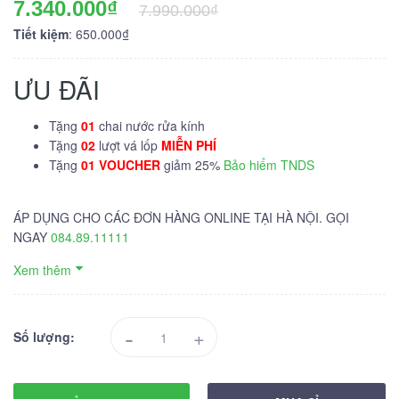
7.340.000₫
7.990.000₫
Tiết kiệm
: 650.000₫
ƯU ĐÃI
Tặng
01
chai nước rửa kính
Tặng
02
lượt vá lốp
MIỄN PHÍ
Tặng
01 VOUCHER
giảm 25%
Bảo hiểm TNDS
ÁP DỤNG CHO CÁC ĐƠN HÀNG ONLINE TẠI HÀ NỘI. GỌI
NGAY
084.89.11111
Xem thêm
-
+
Số lượng: