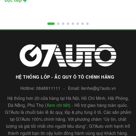
Đọc tiếp
HỆ THỐNG LỐP - ẮC QUY Ô TÔ CHÍNH HÃNG
Hotline:
0848911111
-
Email:
lienhe@g7auto.vn
Hệ thống hơn 20 cửa hàng tại Hà Nội, Hồ Chí Minh, Hải Phòng,
Đà Nẵng, Phú Thọ (
Xem chi tiết
) - Hỗ trợ giao hàng toàn quốc.
G7Auto là chuỗi bán lẻ ắc quy, lốp & phụ tùng ô tô. Các sản phẩm
tại G7Auto 100% chính hãng. Với phương châm “Uy tín, chất
lượng và giá tốt nhất cho người tiêu dùng”, G7Auto vinh hạnh trở
thành người bạn tin cậy luôn đồng hành cùng quý khách hàng.