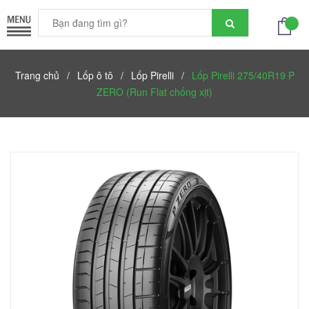
Trang chủ
/
Lốp ô tô
/
Lốp Pirelli
/
Lốp Pirelli 275/40R19 P
ZERO (Run Flat chống xịt)