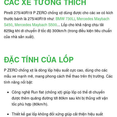
CÁC XE TƯƠNG THÍCH
Pirelli 275/40R19 P ZERO chống xịt dùng được cho các xe có kích
thước bánh là 275/40R19 như:
BMW 730Li
,
Mercedes Maybach
S450
,
Mercedes Maybach S500
... Lốp cho khả nặng chịu tải
825kg khi di chuyển ở tốc độ 300km/h (trong điều kiện tiêu chuẩn
của nhà sản xuất).
ĐẶC TÍNH CỦA LỐP
P ZERO chống xịt là dòng lốp hiệu suất cực cao, dùng cho các
mẫu xe mạnh mẽ, mang phong cách thể thao trên thị trường. Các
tính năng nổi bật:
Công nghệ Run flat (chống xịt) giúp lốp có thể di chuyển
được thêm quãng đường tới 80km sau khi bị thủng với vận
tốc phù hợp (80km/h).
Thiết kế gai lốp không đối xứng giúp cải thiện hiệu suất