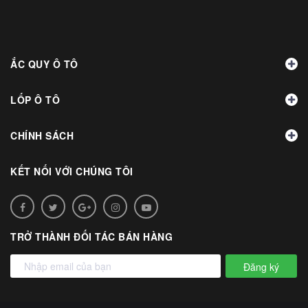
ẮC QUY Ô TÔ
LỐP Ô TÔ
CHÍNH SÁCH
KẾT NỐI VỚI CHÚNG TÔI
TRỞ THÀNH ĐỐI TÁC BÁN HÀNG
Đăng ký