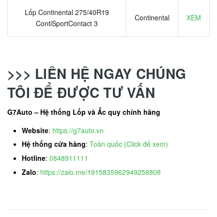
Lốp Continental 275/40R19
Continental
XEM
ContiSportContact 3
>>> LIÊN HỆ NGAY CHÚNG
TÔI ĐỂ ĐƯỢC TƯ VẤN
G7Auto – Hệ thống Lốp và Ắc quy chính hãng
Website
:
https://g7auto.vn
Hệ thống cửa hàng
:
Toàn quốc (Click để xem)
Hotline
:
0848911111
Zalo
:
https://zalo.me/1915835962949258808