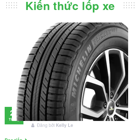
Kiến thức lốp xe
Đánh giá lốp Michelin Primacy SUV: Đáng
28
đầu tư không?
Tháng
Đăng bởi
Kelly Le
11