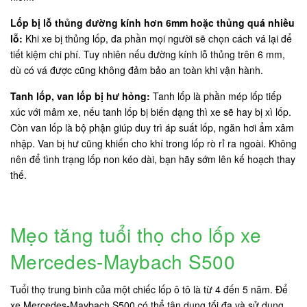
Lốp bị lỗ thủng đường kính hơn 6mm hoặc thủng quá nhiều
lỗ:
Khi xe bị thủng lốp, đa phần mọi người sẽ chọn cách vá lại để
tiết kiệm chi phí. Tuy nhiên nếu đường kính lỗ thủng trên 6 mm,
dù có vá được cũng không đảm bảo an toàn khi vận hành.
Tanh lốp, van lốp bị hư hỏng:
Tanh lốp là phần mép lốp tiếp
xúc với mâm xe, nếu tanh lốp bị biến dạng thì xe sẽ hay bị xì lốp.
Còn van lốp là bộ phận giúp duy trì áp suất lốp, ngăn hơi ẩm xâm
nhập. Van bị hư cũng khiến cho khí trong lốp rò rỉ ra ngoài. Không
nên để tình trạng lốp non kéo dài, bạn hãy sớm lên kế hoạch thay
thế.
Mẹo tăng tuổi thọ cho lốp xe
Mercedes-Maybach S500
Tuổi thọ trung bình của một chiếc lốp ô tô là từ 4 đến 5 năm. Để
xe Mercedes-Maybach S500 có thể tận dụng tối đa và sử dụng