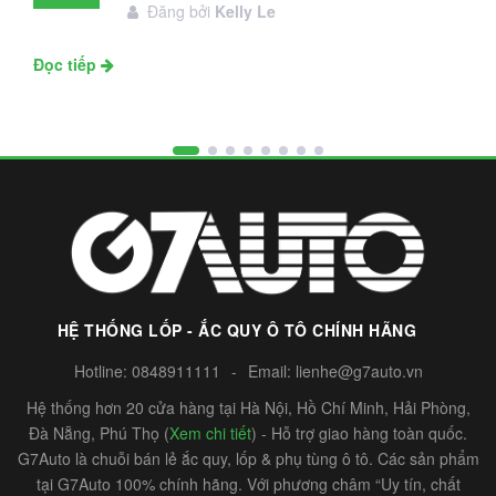
Đăng bởi
Kelly Le
11
Đọc tiếp
HỆ THỐNG LỐP - ẮC QUY Ô TÔ CHÍNH HÃNG
Hotline:
0848911111
-
Email:
lienhe@g7auto.vn
Hệ thống hơn 20 cửa hàng tại Hà Nội, Hồ Chí Minh, Hải Phòng,
Đà Nẵng, Phú Thọ (
Xem chi tiết
) - Hỗ trợ giao hàng toàn quốc.
G7Auto là chuỗi bán lẻ ắc quy, lốp & phụ tùng ô tô. Các sản phẩm
tại G7Auto 100% chính hãng. Với phương châm “Uy tín, chất