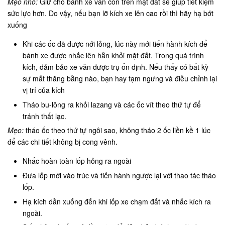
Mẹo nhỏ:
Giữ cho bánh xe vẫn còn trên mặt đất sẽ giúp tiết kiệm
sức lực hơn. Do vậy, nếu bạn lỡ kích xe lên cao rồi thì hãy hạ bớt
xuống
Khi các ốc đã được nới lỏng, lúc này mới tiến hành kích để
bánh xe được nhấc lên hẳn khỏi mặt đất. Trong quá trình
kích, đảm bảo xe vẫn được trụ ổn định. Nếu thấy có bất kỳ
sự mất thăng bằng nào, bạn hay tạm ngưng và điều chỉnh lại
vị trí của kích
Tháo bu-lông ra khỏi lazang và các ốc vít theo thứ tự để
tránh thất lạc.
Mẹo:
tháo ốc theo thứ tự ngôi sao, không tháo 2 ốc liền kề 1 lúc
để các chi tiết không bị cong vênh.
Nhấc hoàn toàn lốp hỏng ra ngoài
Đưa lốp mới vào trúc và tiến hành ngược lại với thao tác tháo
lốp.
Hạ kích dần xuống đến khi lốp xe chạm đất và nhấc kích ra
ngoài.