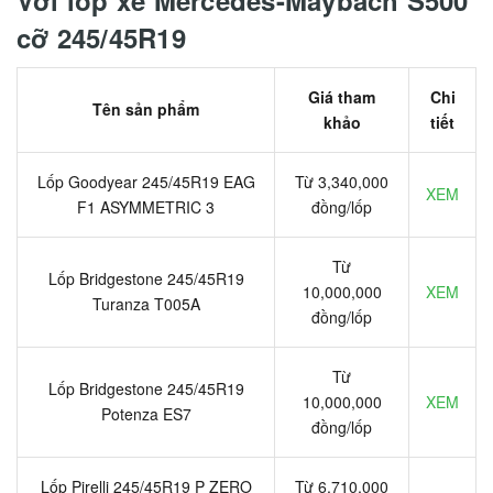
Với lốp xe Mercedes-Maybach S500
cỡ 245/45R19
Giá tham
Chi
Tên sản phẩm
khảo
tiết
Lốp Goodyear 245/45R19 EAG
Từ 3,340,000
XEM
F1 ASYMMETRIC 3
đồng/lốp
Từ
Lốp Bridgestone 245/45R19
10,000,000
XEM
Turanza T005A
đồng/lốp
Từ
Lốp Bridgestone 245/45R19
10,000,000
XEM
Potenza ES7
đồng/lốp
Lốp Pirelli 245/45R19 P ZERO
Từ 6,710,000