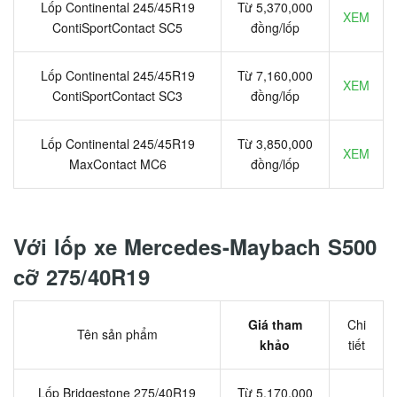
Lốp Continental 245/45R19
Từ 5,370,000
XEM
ContiSportContact SC5
đồng/lốp
Lốp Continental 245/45R19
Từ 7,160,000
XEM
ContiSportContact SC3
đồng/lốp
Lốp Continental 245/45R19
Từ 3,850,000
XEM
MaxContact MC6
đồng/lốp
Với lốp xe Mercedes-Maybach S500
cỡ 275/40R19
Giá tham
Chi
Tên sản phẩm
khảo
tiết
Lốp Bridgestone 275/40R19
Từ 5,170,000