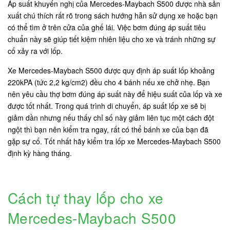
Áp suất khuyến nghị của Mercedes-Maybach S500 được nhà sản
xuất chú thích rất rõ trong sách hướng hẫn sử dụng xe hoặc bạn
có thể tìm ở trên cửa của ghế lái. Việc bơm đúng áp suất tiêu
chuẩn này sẽ giúp tiết kiệm nhiên liệu cho xe và tránh những sự
cố xảy ra với lốp.
Xe Mercedes-Maybach S500 được quy định áp suất lốp khoảng
220kPA (tức 2,2 kg/cm2) đều cho 4 bánh nếu xe chở nhẹ. Bạn
nên yêu cầu thợ bơm đúng áp suất này để hiệu suất của lốp và xe
được tốt nhất. Trong quá trình di chuyển, áp suất lốp xe sẽ bị
giảm dần nhưng nếu thấy chỉ số này giảm liên tục một cách đột
ngột thì bạn nên kiểm tra ngay, rất có thể bánh xe của bạn đã
gặp sự cố. Tốt nhất hãy kiểm tra lốp xe Mercedes-Maybach S500
định kỳ hàng tháng.
Cách tự thay lốp cho xe
Mercedes-Maybach S500