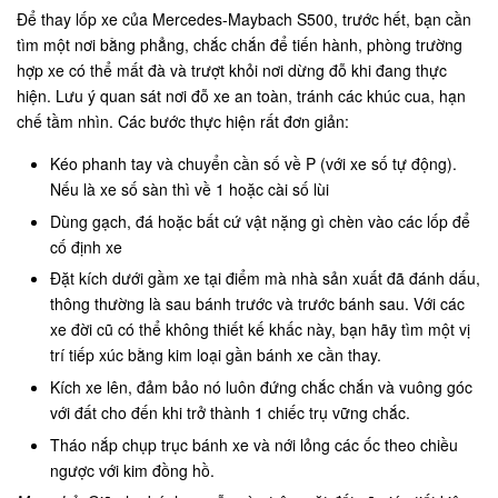
Để thay lốp xe của Mercedes-Maybach S500, trước hết, bạn cần
tìm một nơi bằng phẳng, chắc chắn để tiến hành, phòng trường
hợp xe có thể mất đà và trượt khỏi nơi dừng đỗ khi đang thực
hiện. Lưu ý quan sát nơi đỗ xe an toàn, tránh các khúc cua, hạn
chế tầm nhìn. Các bước thực hiện rất đơn giản:
Kéo phanh tay và chuyển cần số về P (với xe số tự động).
Nếu là xe số sàn thì về 1 hoặc cài số lùi
Dùng gạch, đá hoặc bất cứ vật nặng gì chèn vào các lốp để
cố định xe
Đặt kích dưới gầm xe tại điểm mà nhà sản xuất đã đánh dấu,
thông thường là sau bánh trước và trước bánh sau. Với các
xe đời cũ có thể không thiết kế khấc này, bạn hãy tìm một vị
trí tiếp xúc bằng kim loại gần bánh xe cần thay.
Kích xe lên, đảm bảo nó luôn đứng chắc chắn và vuông góc
với đất cho đến khi trở thành 1 chiếc trụ vững chắc.
Tháo nắp chụp trục bánh xe và nới lỏng các ốc theo chiều
ngược với kim đồng hồ.