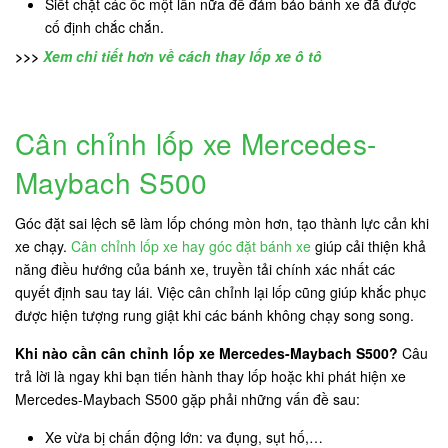
Siết chặt các ốc một lần nữa để đảm bảo bánh xe đã được
cố định chắc chắn.
>>>
Xem chi tiết hơn về cách thay lốp xe ô tô
Cân chỉnh lốp xe Mercedes-
Maybach S500
Góc đặt sai lệch sẽ làm lốp chóng mòn hơn, tạo thành lực cản khi
xe chạy.
Cân chỉnh lốp xe hay góc đặt bánh xe
giúp cải thiện khả
năng điều hướng của bánh xe, truyền tải chính xác nhất các
quyết định sau tay lái. Việc cân chỉnh lại lốp cũng giúp khắc phục
được hiện tượng rung giật khi các bánh không chạy song song.
Khi nào cần cân chỉnh lốp xe Mercedes-Maybach S500?
Câu
trả lời là ngay khi bạn tiến hành thay lốp hoặc khi phát hiện xe
Mercedes-Maybach S500 gặp phải những vấn đề sau:
Xe vừa bị chấn động lớn: va đụng, sụt hố,…