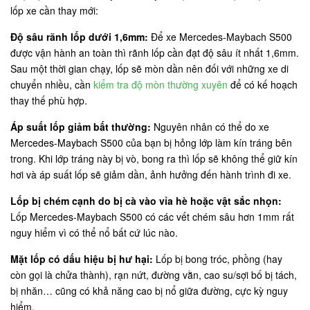
lốp xe cần thay mới:
Độ sâu rãnh lốp dưới 1,6mm:
Để xe Mercedes-Maybach S500
được vận hành an toàn thì rãnh lốp cần đạt độ sâu ít nhất 1,6mm.
Sau một thời gian chạy, lốp sẽ mòn dần nên đối với những xe di
chuyển nhiều, cần
kiểm tra độ mòn thường xuyên
để có kế hoạch
thay thế phù hợp.
Áp suất lốp giảm bất thường:
Nguyên nhân có thể do xe
Mercedes-Maybach S500 của bạn bị hỏng lớp làm kín tráng bên
trong. Khi lớp tráng này bị vò, bong ra thì lốp sẽ không thể giữ kín
hơi và áp suất lốp sẽ giảm dần, ảnh hưởng đến hành trình đi xe.
Lốp bị chém cạnh do bị cà vào vỉa hè hoặc vật sắc nhọn:
Lốp Mercedes-Maybach S500 có các vết chém sâu hơn 1mm rất
nguy hiểm vì có thể nổ bất cứ lúc nào.
Mặt lốp có dấu hiệu bị hư hại:
Lốp bị bong tróc, phồng (hay
còn gọi là chửa thành), rạn nứt, đường vằn, cao su/sợi bố bị tách,
bị nhăn… cũng có khả năng cao bị nổ giữa đường, cực kỳ nguy
hiểm.