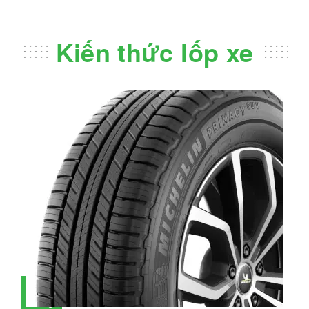
Kiến thức lốp xe
Đánh giá lốp Michelin Primacy SUV:
28
Đáng đầu tư không?
Tháng