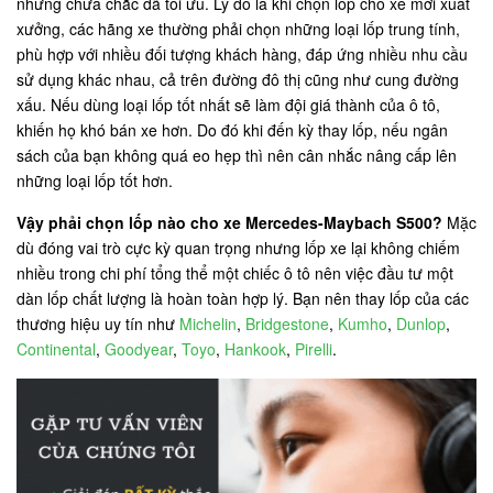
nhưng chưa chắc đã tối ưu. Lý do là khi chọn lốp cho xe mới xuất
xưởng, các hãng xe thường phải chọn những loại lốp trung tính,
phù hợp với nhiều đối tượng khách hàng, đáp ứng nhiều nhu cầu
sử dụng khác nhau, cả trên đường đô thị cũng như cung đường
xấu. Nếu dùng loại lốp tốt nhất sẽ làm đội giá thành của ô tô,
khiến họ khó bán xe hơn. Do đó khi đến kỳ thay lốp, nếu ngân
sách của bạn không quá eo hẹp thì nên cân nhắc nâng cấp lên
những loại lốp tốt hơn.
Vậy phải chọn lốp nào cho xe Mercedes-Maybach S500?
Mặc
dù đóng vai trò cực kỳ quan trọng nhưng lốp xe lại không chiếm
nhiều trong chi phí tổng thể một chiếc ô tô nên việc đầu tư một
dàn lốp chất lượng là hoàn toàn hợp lý. Bạn nên thay lốp của các
thương hiệu uy tín như
Michelin
,
Bridgestone
,
Kumho
,
Dunlop
,
Continental
,
Goodyear
,
Toyo
,
Hankook
,
Pirelli
.