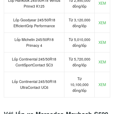
Lốp Hankook 245/50R18 Ventus
Từ 2,950,000
XEM
Prime3 K125
đồng/lốp
Lốp Goodyear 245/50R18
Từ 3,120,000
XEM
EfficientGrip Performance
đồng/lốp
Lốp Michelin 245/50R18
Từ 5,010,000
XEM
Primacy 4
đồng/lốp
Lốp Continental 245/50R18
Từ 5,720,000
XEM
ContiSportContact SC3
đồng/lốp
Từ
Lốp Continental 245/50R18
10,100,000
XEM
UltraContact UC6
đồng/lốp