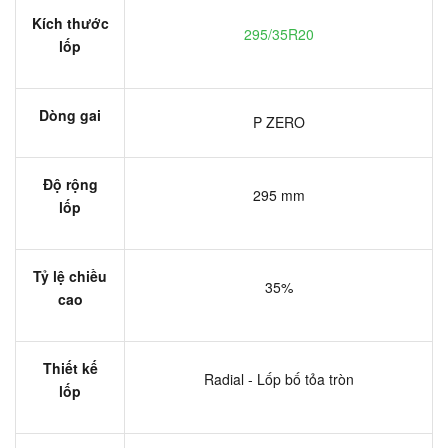
Kích thước
295/35R20
lốp
Dòng gai
P ZERO
Độ rộng
295 mm
lốp
Tỷ lệ chiều
35%
cao
Thiết kế
Radial - Lốp bố tỏa tròn
lốp