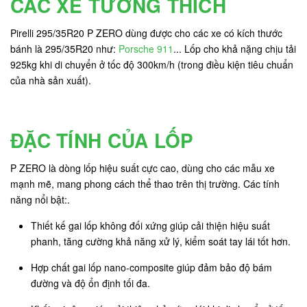
CÁC XE TƯƠNG THÍCH
Pirelli 295/35R20 P ZERO dùng được cho các xe có kích thước
bánh là 295/35R20 như:
Porsche 911
... Lốp cho khả nặng chịu tải
925kg khi di chuyển ở tốc độ 300km/h (trong điều kiện tiêu chuẩn
của nhà sản xuất).
ĐẶC TÍNH CỦA LỐP
P ZERO là dòng lốp hiệu suất cực cao, dùng cho các mẫu xe
mạnh mẽ, mang phong cách thể thao trên thị trường. Các tính
năng nổi bật:.
Thiết kế gai lốp không đối xứng giúp cải thiện hiệu suất
phanh, tăng cường khả năng xử lý, kiểm soát tay lái tốt hơn.
Hợp chất gai lốp nano-composite giúp đảm bảo độ bám
đường và độ ổn định tối đa.