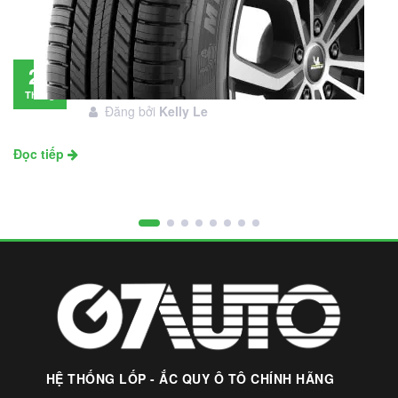
Đánh giá lốp Michelin Primacy SUV: Đáng
28
đầu tư không?
Tháng
Đăng bởi
Kelly Le
11
Đọc tiếp
HỆ THỐNG LỐP - ẮC QUY Ô TÔ CHÍNH HÃNG