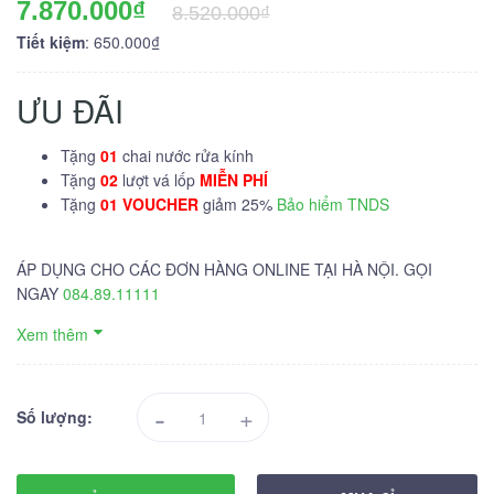
7.870.000₫
8.520.000₫
Tiết kiệm
: 650.000₫
ƯU ĐÃI
Tặng
01
chai nước rửa kính
Tặng
02
lượt vá lốp
MIỄN PHÍ
Tặng
01 VOUCHER
giảm 25%
Bảo hiểm TNDS
ÁP DỤNG CHO CÁC ĐƠN HÀNG ONLINE TẠI HÀ NỘI. GỌI
NGAY
084.89.11111
Xem thêm
-
+
Số lượng: