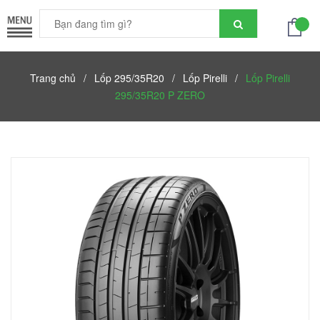
Trang chủ
/
Lốp 295/35R20
/
Lốp Pirelli
/
Lốp Pirelli
295/35R20 P ZERO