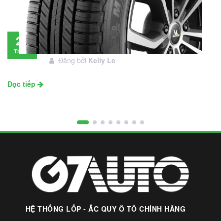
Đánh giá lốp Michelin Primacy SUV: Đáng
28
đầu tư không?
Tháng
Đăng bởi
Kelly Le
11
Đọc tiếp
HỆ THỐNG LỐP - ẮC QUY Ô TÔ CHÍNH HÃNG