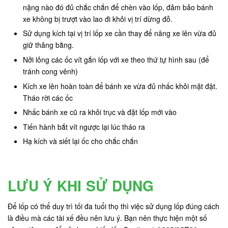
nặng nào đó đủ chắc chắn để chèn vào lốp, đảm bảo bánh
xe không bị trượt vào lao đi khỏi vị trí dừng đỗ.
Sử dụng kích tại vị trí lốp xe cần thay để nâng xe lên vừa đủ
giữ thăng bằng.
Nởi lỏng các ốc vít gắn lốp với xe theo thứ tự hình sau (để
tránh cong vênh)
Kích xe lên hoàn toàn để bánh xe vừa đủ nhấc khỏi mặt đật.
Tháo rời các ốc
Nhấc bánh xe cũ ra khỏi trục và đặt lốp mới vào
Tiến hành bắt vít ngược lại lúc tháo ra
Hạ kích và siết lại ốc cho chắc chắn
LƯU Ý KHI SỬ DỤNG
Để lốp có thể duy trì tối đa tuổi thọ thì việc sử dụng lốp đúng cách
là điều mà các tài xế đều nên lưu ý. Bạn nên thực hiện một số