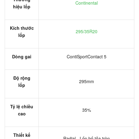
Continental
hiệu lốp
Kích thước
295/35R20
lốp
Dòng gai
ContiSportContact 5
Độ rộng
295mm
lốp
Tỷ lệ chiều
35%
cao
Thiết kế
Radial - Lốp bố tỏa tròn