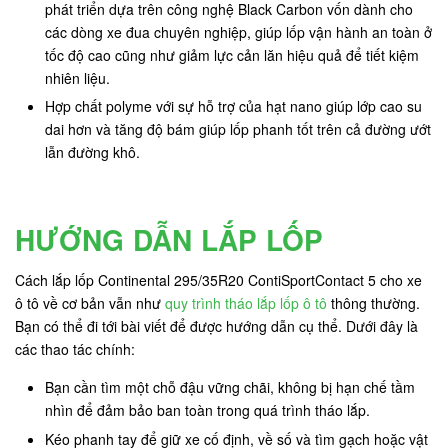
phát triển dựa trên công nghệ Black Carbon vốn dành cho
các dòng xe đua chuyên nghiệp, giúp lốp vận hành an toàn ở
tốc độ cao cũng như giảm lực cản lăn hiệu quả để tiết kiệm
nhiên liệu.
Hợp chất polyme với sự hỗ trợ của hạt nano giúp lớp cao su
dai hơn và tăng độ bám giúp lốp phanh tốt trên cả đường ướt
lẫn đường khô.
HƯỚNG DẪN LẮP LỐP
Cách lắp lốp Continental 295/35R20 ContiSportContact 5 cho xe
ô tô về cơ bản vẫn như
quy trình tháo lắp lốp ô tô
thông thường.
Bạn có thể đi tới bài viết để được hướng dẫn cụ thể. Dưới đây là
các thao tác chính:
Bạn cần tìm một chỗ đậu vững chãi, không bị hạn chế tầm
nhìn để đảm bảo ban toàn trong quá trình tháo lắp.
Kéo phanh tay để giữ xe cố định, về số và tìm gạch hoặc vật