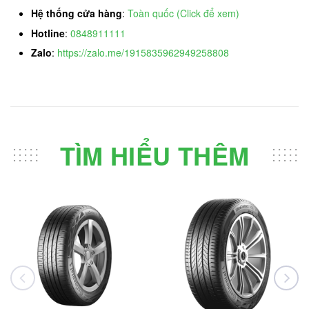
Hệ thống cửa hàng
:
Toàn quốc (Click để xem)
Hotline
:
0848911111
Zalo
:
https://zalo.me/1915835962949258808
TÌM HIỂU THÊM