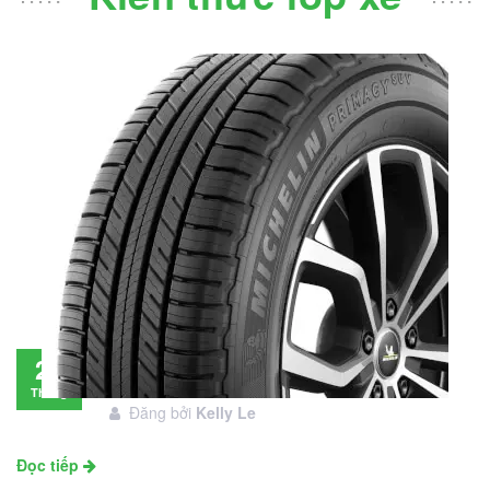
Đánh giá lốp Michelin Primacy SUV: Đáng
28
đầu tư không?
Tháng
Đăng bởi
Kelly Le
11
Đọc tiếp