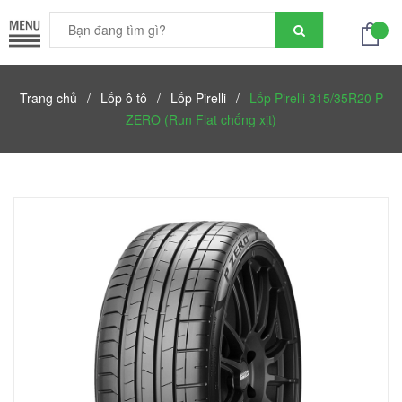
Trang chủ
/
Lốp ô tô
/
Lốp Pirelli
/
Lốp Pirelli 315/35R20 P
ZERO (Run Flat chống xịt)