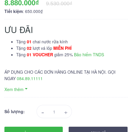
8.880.000₫
9.530.000₫
Tiết kiệm
: 650.000₫
ƯU ĐÃI
Tặng
01
chai nước rửa kính
Tặng
02
lượt vá lốp
MIỄN PHÍ
Tặng
01 VOUCHER
giảm 25%
Bảo hiểm TNDS
ÁP DỤNG CHO CÁC ĐƠN HÀNG ONLINE TẠI HÀ NỘI. GỌI
NGAY
084.89.11111
Xem thêm
-
+
Số lượng: