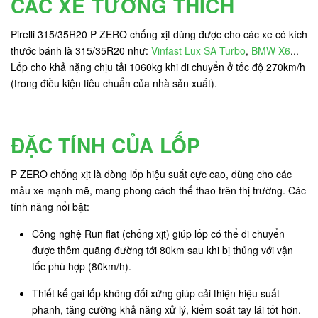
CÁC XE TƯƠNG THÍCH
Pirelli 315/35R20 P ZERO chống xịt dùng được cho các xe có kích
thước bánh là 315/35R20 như:
Vinfast Lux SA Turbo
,
BMW X6
...
Lốp cho khả nặng chịu tải 1060kg khi di chuyển ở tốc độ 270km/h
(trong điều kiện tiêu chuẩn của nhà sản xuất).
ĐẶC TÍNH CỦA LỐP
P ZERO chống xịt là dòng lốp hiệu suất cực cao, dùng cho các
mẫu xe mạnh mẽ, mang phong cách thể thao trên thị trường. Các
tính năng nổi bật:
Công nghệ Run flat (chống xịt) giúp lốp có thể di chuyển
được thêm quãng đường tới 80km sau khi bị thủng với vận
tốc phù hợp (80km/h).
Thiết kế gai lốp không đối xứng giúp cải thiện hiệu suất
phanh, tăng cường khả năng xử lý, kiểm soát tay lái tốt hơn.