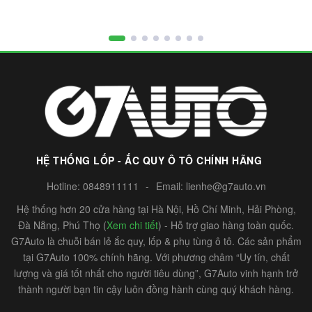
HỆ THỐNG LỐP - ẮC QUY Ô TÔ CHÍNH HÃNG
Hotline:
0848911111
-
Email:
lienhe@g7auto.vn
Hệ thống hơn 20 cửa hàng tại Hà Nội, Hồ Chí Minh, Hải Phòng,
Đà Nẵng, Phú Thọ (
Xem chi tiết
) - Hỗ trợ giao hàng toàn quốc.
G7Auto là chuỗi bán lẻ ắc quy, lốp & phụ tùng ô tô. Các sản phẩm
tại G7Auto 100% chính hãng. Với phương châm “Uy tín, chất
lượng và giá tốt nhất cho người tiêu dùng”, G7Auto vinh hạnh trở
thành người bạn tin cậy luôn đồng hành cùng quý khách hàng.