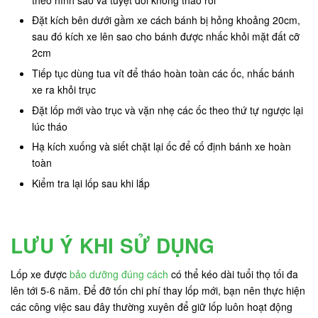
Đặt kích bên dưới gầm xe cách bánh bị hỏng khoảng 20cm,
sau đó kích xe lên sao cho bánh được nhấc khỏi mặt đất cỡ
2cm
Tiếp tục dùng tua vít để tháo hoàn toàn các ốc, nhấc bánh
xe ra khỏi trục
Đặt lốp mới vào trục và vặn nhẹ các ốc theo thứ tự ngược lại
lúc tháo
Hạ kích xuống và siết chặt lại ốc để cố định bánh xe hoàn
toàn
Kiểm tra lại lốp sau khi lắp
LƯU Ý KHI SỬ DỤNG
Lốp xe được
bảo dưỡng đúng cách
có thể kéo dài tuổi thọ tối đa
lên tới 5-6 năm. Để đỡ tốn chi phí thay lốp mới, bạn nên thực hiện
các công việc sau đây thường xuyên để giữ lốp luôn hoạt động