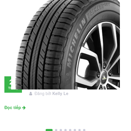
Đánh giá lốp Michelin Primacy SUV: Đáng
28
đầu tư không?
Tháng
Đăng bởi
Kelly Le
11
Đọc tiếp