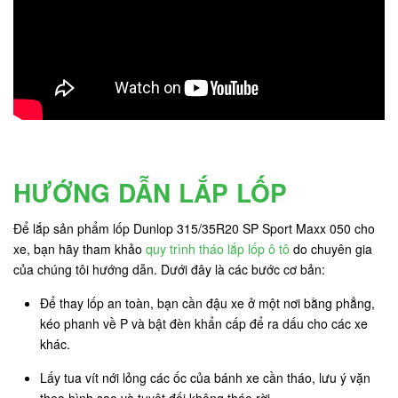
HƯỚNG DẪN LẮP LỐP
Để lắp sản phẩm lốp Dunlop 315/35R20 SP Sport Maxx 050 cho
xe, bạn hãy tham khảo
quy trình tháo lắp lốp ô tô
do chuyên gia
của chúng tôi hướng dẫn. Dưới đây là các bước cơ bản:
Để thay lốp an toàn, bạn cần đậu xe ở một nơi bằng phẳng,
kéo phanh về P và bật đèn khẩn cấp để ra dấu cho các xe
khác.
Lấy tua vít nới lỏng các ốc của bánh xe cần tháo, lưu ý vặn
theo hình sao và tuyệt đối không tháo rời