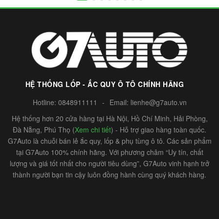
HỆ THỐNG LỐP - ẮC QUY Ô TÔ CHÍNH HÃNG
Hotline:
0848911111
-
Email:
lienhe@g7auto.vn
Hệ thống hơn 20 cửa hàng tại Hà Nội, Hồ Chí Minh, Hải Phòng,
Đà Nẵng, Phú Thọ (
Xem chi tiết
) - Hỗ trợ giao hàng toàn quốc.
G7Auto là chuỗi bán lẻ ắc quy, lốp & phụ tùng ô tô. Các sản phẩm
tại G7Auto 100% chính hãng. Với phương châm “Uy tín, chất
lượng và giá tốt nhất cho người tiêu dùng”, G7Auto vinh hạnh trở
thành người bạn tin cậy luôn đồng hành cùng quý khách hàng.