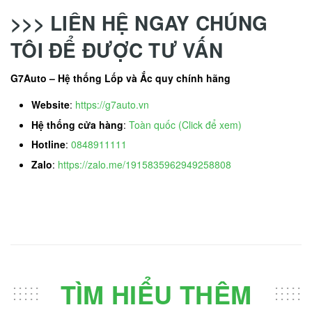
>>> LIÊN HỆ NGAY CHÚNG
TÔI ĐỂ ĐƯỢC TƯ VẤN
G7Auto – Hệ thống Lốp và Ắc quy chính hãng
Website
:
https://g7auto.vn
Hệ thống cửa hàng
:
Toàn quốc (Click để xem)
Hotline
:
0848911111
Zalo
:
https://zalo.me/1915835962949258808
TÌM HIỂU THÊM