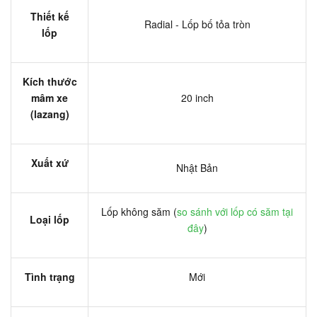
Thiết kế
Radial - Lốp bố tỏa tròn
lốp
Kích thước
mâm xe
20 inch
(lazang)
Xuất xứ
Nhật Bản
Lốp không săm (
so sánh với lốp có săm tại
Loại lốp
đây
)
Tình trạng
Mới