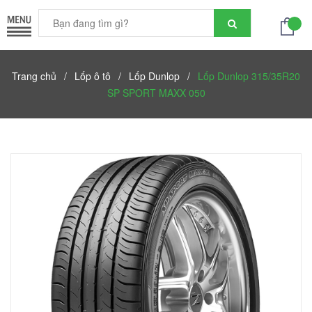
Trang chủ
/
Lốp ô tô
/
Lốp Dunlop
/
Lốp Dunlop 315/35R20
SP SPORT MAXX 050