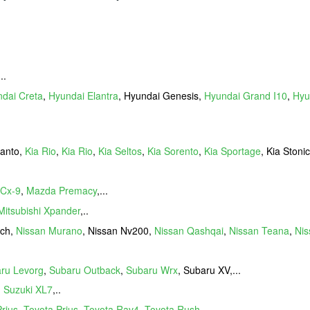
...
dai Creta
,
Hyundai Elantra
, Hyundai Genesis,
Hyundai Grand I10
,
Hyu
canto,
Kia Rio
,
Kia Rio
,
Kia Seltos
,
Kia Sorento
,
Kia Sportage
, Kia Stonic,
Cx-9
,
Mazda Premacy
,...
Mitsubishi Xpander
,..
rch,
Nissan Murano
, Nissan Nv200,
Nissan Qashqai
,
Nissan Teana
,
Nis
ru Levorg
,
Subaru Outback
,
Subaru Wrx
, Subaru XV,...
,
Suzuki XL7
,..
rius
,
Toyota Prius
,
Toyota Rav4
,
Toyota Rush
, ..