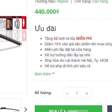
Thương hiệu:
Heyner
|
Tình trạng:
Còn hàng
440.000₫
Ưu đãi
Tặng
02
lượt vá lốp
MIỄN PHÍ
Giảm 10% vào giá sản phẩm khi mua cùng 
Miễn phí lắp đặt tại cửa hàng
Hỗ trợ hướng dẫn lắp tại nhà
Ship hỏa tốc nội thành Hà Nội, Tp. HCM
Hỗ trợ ship đi tỉnh phí siêu rẻ
Xem thêm
-
+
Số lượng:
MUA LẺ 📞 0848911111