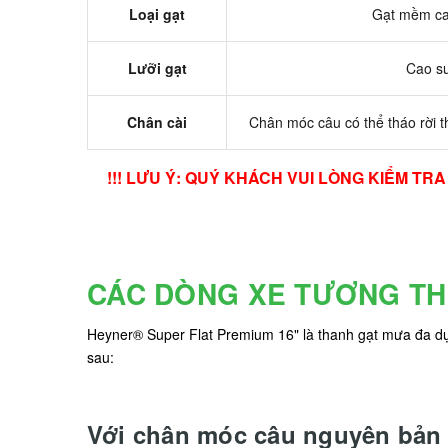
Loại gạt
Gạt mềm ca
Lưỡi gạt
Cao s
Chân cài
Chân móc câu có thể tháo rời t
!!! LƯU Ý: QUÝ KHÁCH VUI LÒNG KIỂM T
CÁC DÒNG XE TƯƠNG TH
Heyner® Super Flat Premium 16" là thanh gạt mưa đa dụn
sau:
Với chân móc câu nguyên bản 