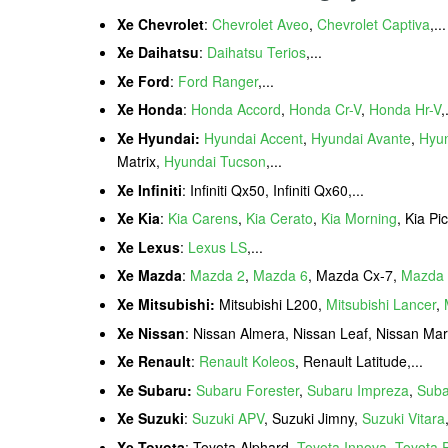
Xe Chevrolet
:
Chevrolet Aveo
,
Chevrolet Captiva
,...
Xe Daihatsu
:
Daihatsu Terios
,...
Xe Ford
:
Ford Ranger
,...
Xe Honda
:
Honda Accord
,
Honda Cr-V
,
Honda Hr-V
,
Xe Hyundai:
Hyundai Accent
,
Hyundai Avante
,
Hyun
Matrix,
Hyundai Tucson
,...
Xe Infiniti
: Infiniti Qx50, Infiniti Qx60,...
Xe Kia
:
Kia Carens
,
Kia Cerato
,
Kia Morning
, Kia Pi
Xe Lexus
:
Lexus LS
,...
Xe Mazda
:
Mazda 2
,
Mazda 6
, Mazda Cx-7,
Mazda 
Xe Mitsubishi:
Mitsubishi L200,
Mitsubishi Lancer
,
Xe Nissan
: Nissan Almera, Nissan Leaf, Nissan Ma
Xe Renault
:
Renault Koleos
, Renault Latitude,...
Xe Subaru:
Subaru Forester
,
Subaru Impreza
,
Suba
Xe Suzuki
:
Suzuki APV
, Suzuki Jimny,
Suzuki Vitara
Xe Toyota
: Toyota Alphard,
Toyota Innova
,
Toyota P