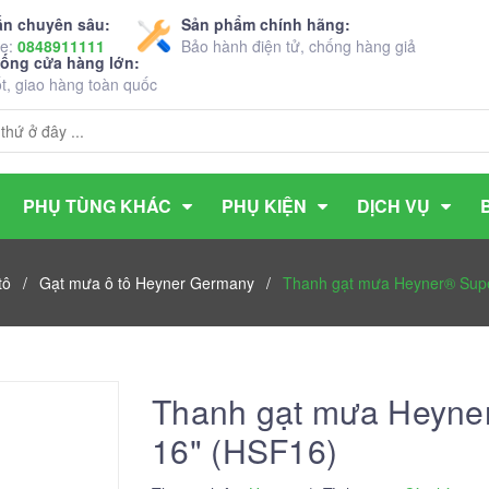
ấn chuyên sâu:
Sản phẩm chính hãng:
ne:
0848911111
Bảo hành điện tử, chống hàng giả
hống cửa hàng lớn:
ốt, giao hàng toàn quốc
PHỤ TÙNG KHÁC
PHỤ KIỆN
DỊCH VỤ
tô
/
Gạt mưa ô tô Heyner Germany
/
Thanh gạt mưa Heyner® Supe
Thanh gạt mưa Heyne
16" (HSF16)