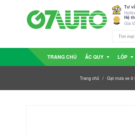
Tư v
Hotli
Hệ t
Giá t
TRANG CHỦ
ẮC QUY
LỐP
Trang chủ
/
Gạt mưa xe ô 