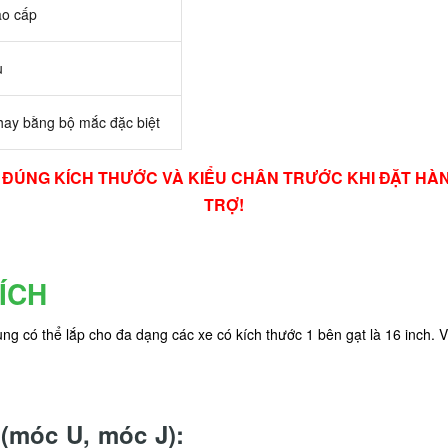
o cấp
u
hay bằng bộ mắc đặc biệt
RA ĐÚNG KÍCH THƯỚC VÀ KIỂU CHÂN TRƯỚC KHI ĐẶT H
TRỢ!
ÍCH
g có thể lắp cho đa dạng các xe có kích thước 1 bên gạt là 16 inch. 
(móc U, móc J):