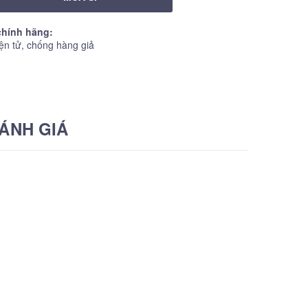
hính hãng:
ện tử, chống hàng giả
ÁNH GIÁ