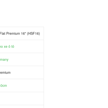
Flat Premium 16" (HSF16)
o xe ô tô
rmany
Premium
 40cm