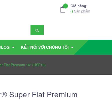
Giỏ hàng:
(
)
Sản phẩm
BLOG
KẾT NỐI VỚI CHÚNG TÔI
r Flat Premium 16" (HSF16)
r® Super Flat Premium