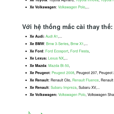
Xe Volkswagen
:
Volkswagen Polo
,...
Với hệ thống mắc cài thay thế:
Xe Audi:
Audi A1
,...
Xe BMW
:
Bmw 3-Series
,
Bmw X1
,...
Xe Ford
:
Ford Ecosport
,
Ford Fiesta
,
Xe Lexus:
Lexus NX
,...
Xe Mazda
:
Mazda Bt-50
,
Xe Peugeot
:
Peugeot 2008
, Peugeot 207, Peugeot 
Xe Renault
: Renault Clio,
Renault Fluence
, Renault
Xe Renault
:
Subaru Impreza
, Subaru XV,...
Xe Volkswagen:
Volkswagen Polo
, Volkswagen Sha