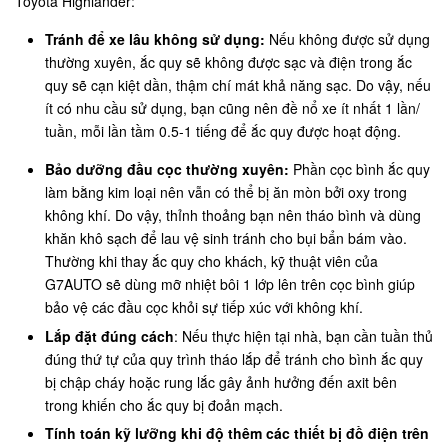
Toyota Highlander:
Tránh để xe lâu không sử dụng:
Nếu không được sử dụng
thường xuyên, ắc quy sẽ không được sạc và điện trong ắc
quy sẽ cạn kiệt dần, thậm chí mát khả năng sạc. Do vậy, nếu
ít có nhu cầu sử dụng, bạn cũng nên đề nổ xe ít nhất 1 lần/
tuần, mỗi lần tầm 0.5-1 tiếng để ắc quy được hoạt động.
Bảo dưỡng đầu cọc thường xuyên:
Phần cọc bình ắc quy
làm bằng kim loại nên vẫn có thể bị ăn mòn bởi oxy trong
không khí. Do vậy, thỉnh thoảng bạn nên tháo bình và dùng
khăn khô sạch để lau vệ sinh tránh cho bụi bẩn bám vào.
Thường khi thay ắc quy cho khách, kỹ thuật viên của
G7AUTO sẽ dùng mỡ nhiệt bôi 1 lớp lên trên cọc bình giúp
bảo vệ các đầu cọc khỏi sự tiếp xúc với không khí.
Lắp đặt đúng cách
: Nếu thực hiện tại nhà, bạn cần tuần thủ
đúng thứ tự của quy trình tháo lắp để tránh cho bình ắc quy
bị chập cháy hoặc rung lắc gây ảnh hưởng đến axit bên
trong khiến cho ắc quy bị đoản mạch.
Tính toán kỹ lưỡng khi độ thêm các thiết bị đồ điện trên