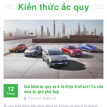
Kiến thức ắc quy
Giá bình ắc quy xe ô tô điện VinFast? Tư vấn
12
mua ắc quy phù hợp
Tháng
Đăng bởi
Kelly Le
12
Ắc quy khởi động trên từng dòng xe Vinfast có thông số không