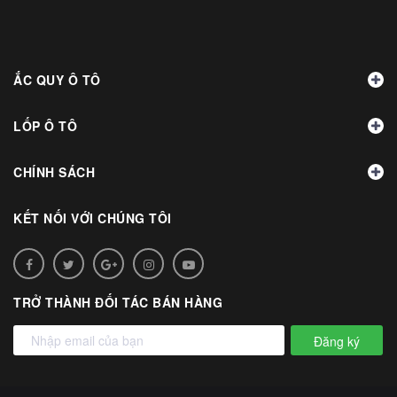
ẮC QUY Ô TÔ
LỐP Ô TÔ
CHÍNH SÁCH
KẾT NỐI VỚI CHÚNG TÔI
TRỞ THÀNH ĐỐI TÁC BÁN HÀNG
Đăng ký