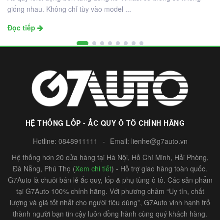
giống nhau. Không chỉ tùy vào model ...
Đọc tiếp
HỆ THỐNG LỐP - ẮC QUY Ô TÔ CHÍNH HÃNG
Hotline:
0848911111
-
Email:
lienhe@g7auto.vn
Hệ thống hơn 20 cửa hàng tại Hà Nội, Hồ Chí Minh, Hải Phòng,
Đà Nẵng, Phú Thọ (
Xem chi tiết
) - Hỗ trợ giao hàng toàn quốc.
G7Auto là chuỗi bán lẻ ắc quy, lốp & phụ tùng ô tô. Các sản phẩm
tại G7Auto 100% chính hãng. Với phương châm “Uy tín, chất
lượng và giá tốt nhất cho người tiêu dùng”, G7Auto vinh hạnh trở
thành người bạn tin cậy luôn đồng hành cùng quý khách hàng.