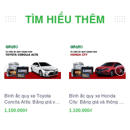
TÌM HIỂU THÊM
Bình ắc quy xe Toyota
Bình ắc quy xe Honda
Corolla Altis: Bảng giá và
City: Bảng giá và thông số
thông số kỹ thuật
kỹ thuật
1.100.000₫
1.100.000₫