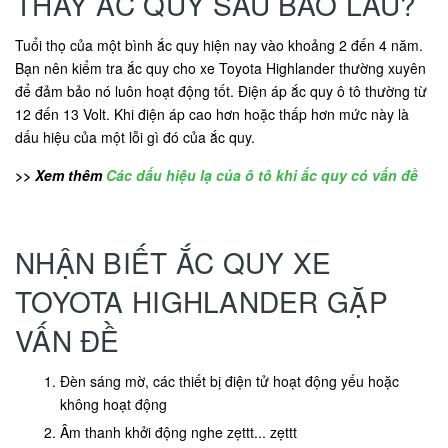
THAY ẮC QUY SAU BAO LÂU?
Tuổi thọ của một bình ắc quy hiện nay vào khoảng 2 đến 4 năm.
Bạn nên kiểm tra ắc quy cho xe Toyota Highlander thường xuyên
để đảm bảo nó luôn hoạt động tốt. Điện áp ắc quy ô tô thường từ
12 đến 13 Volt. Khi điện áp cao hơn hoặc thấp hơn mức này là
dấu hiệu của một lỗi gì đó của ắc quy.
>> Xem thêm
Các dấu hiệu lạ của ô tô khi ắc quy có vấn đề
NHẬN BIẾT ẮC QUY XE
TOYOTA HIGHLANDER GẶP
VẤN ĐỀ
Đèn sáng mờ, các thiết bị điện tử hoạt động yếu hoặc
không hoạt động
Âm thanh khởi động nghe zẹttt... zẹttt