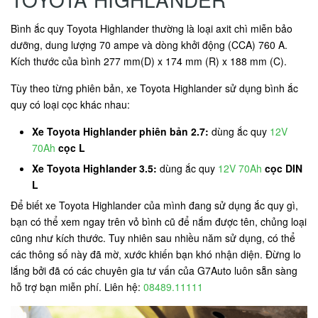
Bình ắc quy Toyota Highlander thường là loại axit chì miễn bảo
dưỡng, dung lượng 70 ampe và dòng khởi động (CCA) 760 A.
Kích thước của bình 277 mm(D) x 174 mm (R) x 188 mm (C).
Tùy theo từng phiên bản, xe Toyota Highlander sử dụng bình ắc
quy có loại cọc khác nhau:
Xe Toyota Highlander phiên bản 2.7:
dùng ắc quy
12V
70Ah
cọc L
Xe Toyota Highlander 3.5:
dùng ắc quy
12V 70Ah
cọc DIN
L
Để biết xe Toyota Highlander của mình đang sử dụng ắc quy gì,
bạn có thể xem ngay trên vỏ bình cũ để nắm được tên, chủng loại
cũng như kích thước. Tuy nhiên sau nhiều năm sử dụng, có thể
các thông số này đã mờ, xước khiến bạn khó nhận diện. Đừng lo
lắng bởi đã có các chuyên gia tư vấn của G7Auto luôn sẵn sàng
hỗ trợ bạn miễn phí. Liên hệ:
08489.11111