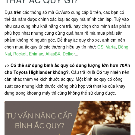
Dựa trên các thông số mà G7Auto cung cấp ở trên, các bạn có
thể đã nắm được chính xác loại ắc quy mà mình cần lắp. Tuỳ vào
nhu cầu cũng như khả năng chi trả, hãy chọn cho mình sản phẩm
phù hợp nhất nhưng cũng đừng quá ham rẻ mà mua phải sản
phẩm không rõ nguồn gốc. Để thay ắc quy cho xe, anh em nên
chọn mua ắc quy từ các thương hiệu uy tín như:
GS
,
Varta
,
Đồng
Nai
,
Rocket
,
Enimac
,
AtlasBX
,
Delkor
...
>> Có thể sử dụng bình ắc quy có dung lượng lớn hơn 70Ah
cho Toyota Highlander không?
. Câu trả lời là
Có
tuy nhiên nên
cân nhắc thêm về kích thước ắc quy. Một bình ắc quy có công
suất cao nhưng kích thước không phù hợp với thiết kế của khay
đựng trong khoang máy thì cũng không thể sử dụng được.