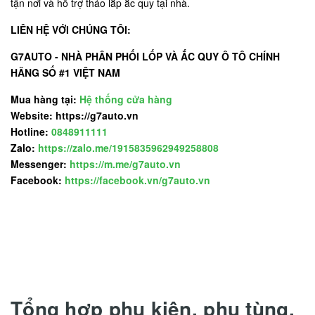
tận nơi và hỗ trợ tháo lắp ắc quy tại nhà.
LIÊN HỆ VỚI CHÚNG TÔI:
G7AUTO - NHÀ PHÂN PHỐI LỐP VÀ ẮC QUY Ô TÔ CHÍNH
HÃNG SỐ #1 VIỆT NAM
Mua hàng tại:
Hệ thống cửa hàng
Website: https://g7auto.vn
Hotline:
0848911111
Zalo:
https://zalo.me/1915835962949258808
Messenger:
https://m.me/g7auto.vn
Facebook:
https://facebook.vn/g7auto.vn
Tổng hợp phụ kiện, phụ tùng,