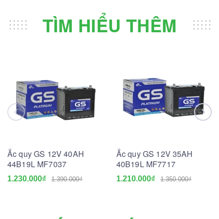
TÌM HIỂU THÊM
Ắc quy GS 12V 40AH
Ắc quy GS 12V 35AH
44B19L MF7037
40B19L MF7717
1.230.000₫
1.210.000₫
1.390.000₫
1.350.000₫