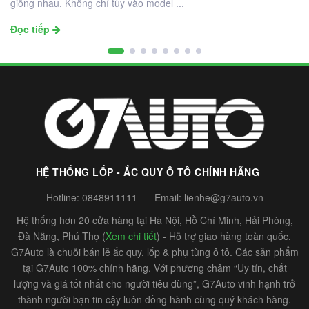
giống nhau. Không chỉ tùy vào model ...
Đọc tiếp
HỆ THỐNG LỐP - ẮC QUY Ô TÔ CHÍNH HÃNG
Hotline:
0848911111
-
Email:
lienhe@g7auto.vn
Hệ thống hơn 20 cửa hàng tại Hà Nội, Hồ Chí Minh, Hải Phòng,
Đà Nẵng, Phú Thọ (
Xem chi tiết
) - Hỗ trợ giao hàng toàn quốc.
G7Auto là chuỗi bán lẻ ắc quy, lốp & phụ tùng ô tô. Các sản phẩm
tại G7Auto 100% chính hãng. Với phương châm “Uy tín, chất
lượng và giá tốt nhất cho người tiêu dùng”, G7Auto vinh hạnh trở
thành người bạn tin cậy luôn đồng hành cùng quý khách hàng.