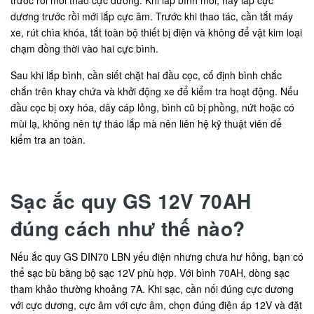
trước rồi mới tháo cực dương. Khi lắp bình mới, hãy lắp cực
dương trước rồi mới lắp cực âm. Trước khi thao tác, cần tắt máy
xe, rút chìa khóa, tắt toàn bộ thiết bị điện và không để vật kim loại
chạm đồng thời vào hai cực bình.
Sau khi lắp bình, cần siết chặt hai đầu cọc, cố định bình chắc
chắn trên khay chứa và khởi động xe để kiểm tra hoạt động. Nếu
đầu cọc bị oxy hóa, dây cáp lỏng, bình cũ bị phồng, nứt hoặc có
mùi lạ, không nên tự tháo lắp mà nên liên hệ kỹ thuật viên để
kiểm tra an toàn.
Sạc ắc quy GS 12V 70AH
đúng cách như thế nào?
Nếu ắc quy GS DIN70 LBN yếu điện nhưng chưa hư hỏng, bạn có
thể sạc bù bằng bộ sạc 12V phù hợp. Với bình 70AH, dòng sạc
tham khảo thường khoảng 7A. Khi sạc, cần nối đúng cực dương
với cực dương, cực âm với cực âm, chọn đúng điện áp 12V và đặt