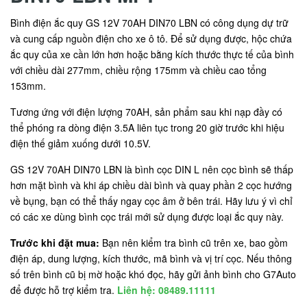
Bình điện ắc quy GS 12V 70AH DIN70 LBN có công dụng dự trữ
và cung cấp nguồn điện cho xe ô tô. Để sử dụng được, hộc chứa
ắc quy của xe cần lớn hơn hoặc bằng kích thước thực tế của bình
với chiều dài 277mm, chiều rộng 175mm và chiều cao tổng
153mm.
Tương ứng với điện lượng 70AH, sản phẩm sau khi nạp đầy có
thể phóng ra dòng điện 3.5A liên tục trong 20 giờ trước khi hiệu
điện thế giảm xuống dưới 10.5V.
GS 12V 70AH DIN70 LBN là bình cọc DIN L nên cọc bình sẽ thấp
hơn mặt bình và khi áp chiều dài bình và quay phần 2 cọc hướng
về bụng, bạn có thể thấy ngay cọc âm ở bên trái. Hãy lưu ý vì chỉ
có các xe dùng bình cọc trái mới sử dụng được loại ắc quy này.
Trước khi đặt mua:
Bạn nên kiểm tra bình cũ trên xe, bao gồm
điện áp, dung lượng, kích thước, mã bình và vị trí cọc. Nếu thông
số trên bình cũ bị mờ hoặc khó đọc, hãy gửi ảnh bình cho G7Auto
để được hỗ trợ kiểm tra.
Liên hệ: 08489.11111