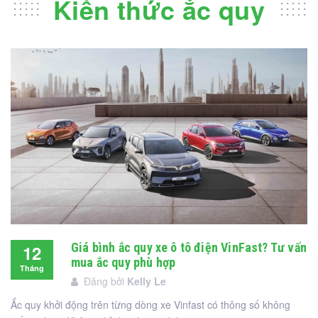
Kiến thức ắc quy
Giá bình ắc quy xe ô tô điện VinFast? Tư vấn
12
mua ắc quy phù hợp
Tháng
Đăng bởi
Kelly Le
12
Ắc quy khởi động trên từng dòng xe Vinfast có thông số không