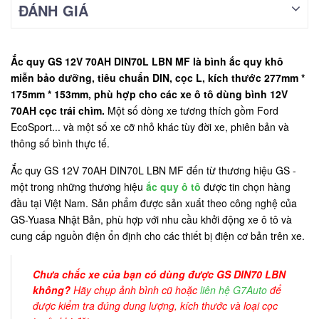
ĐÁNH GIÁ
Ắc quy GS 12V 70AH DIN70L LBN MF là bình ắc quy khô
miễn bảo dưỡng, tiêu chuẩn DIN, cọc L, kích thước 277mm *
175mm * 153mm, phù hợp cho các xe ô tô dùng bình 12V
70AH cọc trái chìm.
Một số dòng xe tương thích gồm Ford
EcoSport... và một số xe cỡ nhỏ khác tùy đời xe, phiên bản và
thông số bình thực tế.
Ắc quy GS 12V 70AH DIN70L LBN MF đến từ thương hiệu GS -
một trong những thương hiệu
ắc quy ô tô
được tin chọn hàng
đầu tại Việt Nam. Sản phẩm được sản xuất theo công nghệ của
GS-Yuasa Nhật Bản, phù hợp với nhu cầu khởi động xe ô tô và
cung cấp nguồn điện ổn định cho các thiết bị điện cơ bản trên xe.
Chưa chắc xe của bạn có dùng được GS DIN70 LBN
không?
Hãy chụp ảnh bình cũ hoặc
liên hệ G7Auto
để
được kiểm tra đúng dung lượng, kích thước và loại cọc