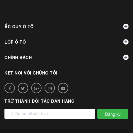
ẮC QUY Ô TÔ
LỐP Ô TÔ
CHÍNH SÁCH
KẾT NỐI VỚI CHÚNG TÔI
TRỞ THÀNH ĐỐI TÁC BÁN HÀNG
Đăng ký