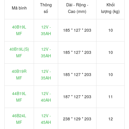
Thông
Dài - Rộng -
Khối
Mã bình
số
Cao (mm)
lượng (kg)
40B19L
12V -
185 * 127 * 203
10
MF
35AH
40B19L(S)
12V -
185 * 127 * 203
10
MF
35AH
40B19R
12V -
185 * 127 * 203
10
MF
35AH
44B19L
12V -
187 * 127 * 203
11
MF
40AH
46B24L
12V -
238 * 129 * 203
12
MF
45AH