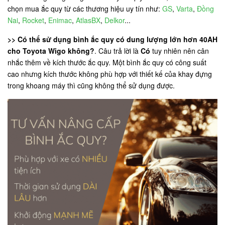
chọn mua ắc quy từ các thương hiệu uy tín như:
GS
,
Varta
,
Đồng
Nai
,
Rocket
,
Enimac
,
AtlasBX
,
Delkor
...
>> Có thể sử dụng bình ắc quy có dung lượng lớn hơn 40AH
cho Toyota Wigo không?
. Câu trả lời là
Có
tuy nhiên nên cân
nhắc thêm về kích thước ắc quy. Một bình ắc quy có công suất
cao nhưng kích thước không phù hợp với thiết kế của khay đựng
trong khoang máy thì cũng không thể sử dụng được.