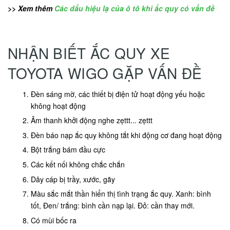
>> Xem thêm
Các dấu hiệu lạ của ô tô khi ắc quy có vấn đề
NHẬN BIẾT ẮC QUY XE
TOYOTA WIGO GẶP VẤN ĐỀ
Đèn sáng mờ, các thiết bị điện tử hoạt động yếu hoặc
không hoạt động
Âm thanh khởi động nghe zẹttt... zẹttt
Đèn báo nạp ắc quy không tắt khi động cơ đang hoạt động
Bột trắng bám đầu cực
Các kết nối không chắc chắn
Dây cáp bị trầy, xước, gãy
Màu sắc mắt thần hiển thị tình trạng ắc quy. Xanh: bình
tốt, Đen/ trắng: bình cần nạp lại. Đỏ: cần thay mới.
Có mùi bốc ra