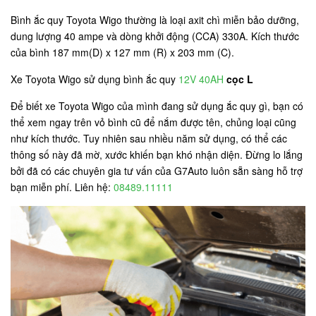
Bình ắc quy Toyota Wigo thường là loại axit chì miễn bảo dưỡng,
dung lượng 40 ampe và dòng khởi động (CCA) 330A. Kích thước
của bình 187 mm(D) x 127 mm (R) x 203 mm (C).
Xe Toyota Wigo sử dụng bình ắc quy
12V 40AH
cọc L
Để biết xe Toyota Wigo của mình đang sử dụng ắc quy gì, bạn có
thể xem ngay trên vỏ bình cũ để nắm được tên, chủng loại cũng
như kích thước. Tuy nhiên sau nhiều năm sử dụng, có thể các
thông số này đã mờ, xước khiến bạn khó nhận diện. Đừng lo lắng
bởi đã có các chuyên gia tư vấn của G7Auto luôn sẵn sàng hỗ trợ
bạn miễn phí. Liên hệ:
08489.11111