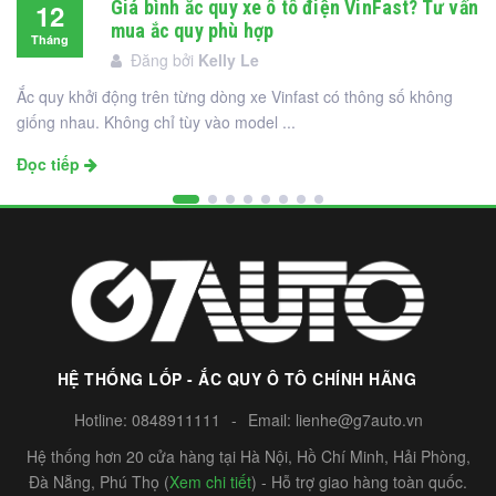
Giá bình ắc quy xe ô tô điện VinFast? Tư vấn
12
mua ắc quy phù hợp
Tháng
Đăng bởi
Kelly Le
12
Ắc quy khởi động trên từng dòng xe Vinfast có thông số không
giống nhau. Không chỉ tùy vào model ...
Đọc tiếp
HỆ THỐNG LỐP - ẮC QUY Ô TÔ CHÍNH HÃNG
Hotline:
0848911111
-
Email:
lienhe@g7auto.vn
Hệ thống hơn 20 cửa hàng tại Hà Nội, Hồ Chí Minh, Hải Phòng,
Đà Nẵng, Phú Thọ (
Xem chi tiết
) - Hỗ trợ giao hàng toàn quốc.