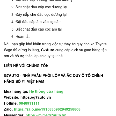
Siết chặt đầu cáp cọc dương lại
Đậy nắp che đầu cọc dương lại
Đặt đầu cáp âm vào cọc âm
Siết chặt đầu cáp cọc âm lại
Hoàn tất
Nếu bạn gặp khó khăn trong việc tự thay ắc quy cho xe Toyota
Wigo thì đừng lo lắng,
G7Auto
cung cấp dịch vụ giao hàng tận
nơi và hỗ trợ tháo lắp ắc quy tại nhà.
LIÊN HỆ VỚI CHÚNG TÔI:
G7AUTO - NHÀ PHÂN PHỐI LỐP VÀ ẮC QUY Ô TÔ CHÍNH
HÃNG SỐ #1 VIỆT NAM
Mua hàng tại:
Hệ thống cửa hàng
Website: https://g7auto.vn
Hotline:
0848911111
Zalo:
https://zalo.me/1915835962949258808
Messenger:
https://m.me/g7auto.vn