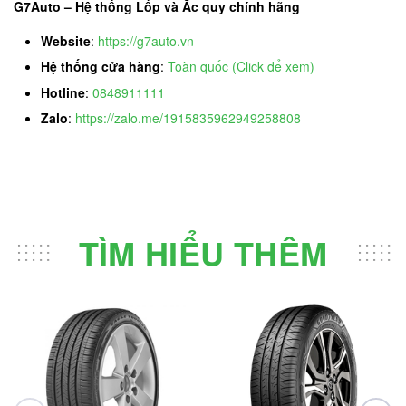
G7Auto – Hệ thống Lốp và Ắc quy chính hãng
Website
:
https://g7auto.vn
Hệ thống cửa hàng
:
Toàn quốc (Click để xem)
Hotline
:
0848911111
Zalo
:
https://zalo.me/1915835962949258808
TÌM HIỂU THÊM