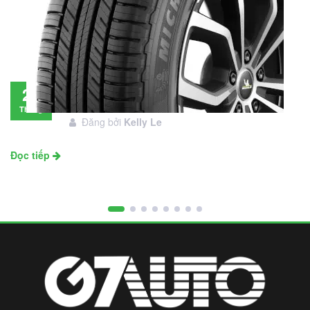
Đánh giá lốp Michelin Primacy SUV: Đáng
28
đầu tư không?
Tháng
Đăng bởi
Kelly Le
11
Đọc tiếp