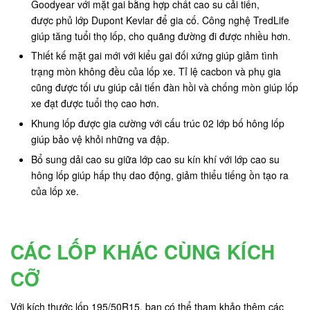
Goodyear với mặt gai bằng hợp chất cao su cải tiến,
được phủ lớp Dupont Kevlar để gia cố. Công nghệ TredLife
giúp tăng tuổi thọ lốp, cho quãng đường đi được nhiều hơn.
Thiết kế mặt gai mới với kiểu gai đối xứng giúp giảm tình
trạng mòn không đều của lốp xe. Tỉ lệ cacbon và phụ gia
cũng được tối ưu giúp cải tiến đàn hồi và chống mòn giúp lốp
xe đạt được tuổi thọ cao hơn.
Khung lốp được gia cường với cấu trúc 02 lớp bố hông lốp
giúp bảo vệ khỏi những va đập.
Bổ sung dải cao su giữa lớp cao su kín khí với lớp cao su
hông lốp giúp hấp thụ dao động, giảm thiểu tiếng ồn tạo ra
của lốp xe.
CÁC LỐP KHÁC CÙNG KÍCH
CỠ
Với kích thước lốp 195/50R15, bạn có thể tham khảo thêm các