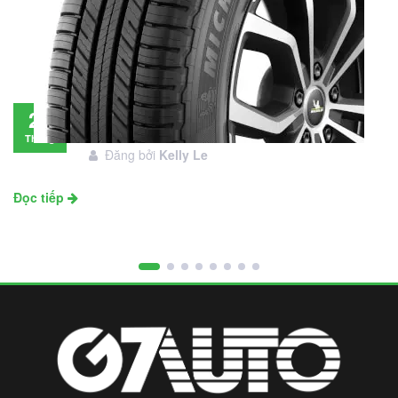
Đánh giá lốp Michelin Primacy SUV: Đáng
28
đầu tư không?
Tháng
Đăng bởi
Kelly Le
11
Đọc tiếp