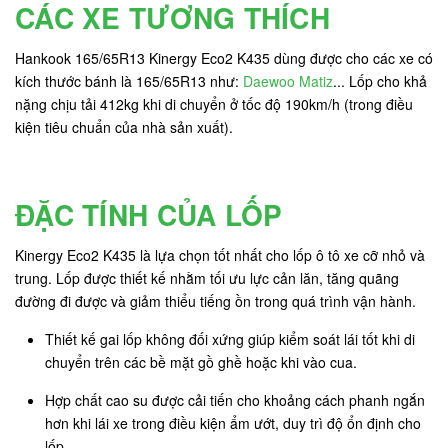
CÁC XE TƯƠNG THÍCH
Hankook 165/65R13 Kinergy Eco2 K435 dùng được cho các xe có
kích thước bánh là 165/65R13 như:
Daewoo Matiz
... Lốp cho khả
nặng chịu tải 412kg khi di chuyển ở tốc độ 190km/h (trong điều
kiện tiêu chuẩn của nhà sản xuất).
ĐẶC TÍNH CỦA LỐP
Kinergy Eco2 K435 là lựa chọn tốt nhất cho lốp ô tô xe cỡ nhỏ và
trung. Lốp được thiết kế nhằm tối ưu lực cản lăn, tăng quãng
đường đi được và giảm thiểu tiếng ồn trong quá trình vận hành.
Thiết kế gai lốp không đối xứng giúp kiểm soát lái tốt khi di
chuyển trên các bề mặt gồ ghề hoặc khi vào cua.
Hợp chất cao su được cải tiến cho khoảng cách phanh ngắn
hơn khi lái xe trong điều kiện ẩm ướt, duy trì độ ổn định cho
lốp.