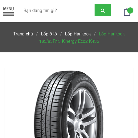
Trang chủ
/
Lốp ô tô
/
Lốp Hankook
/
Lốp Hankook
165/65R13 Kinergy Eco2 K435