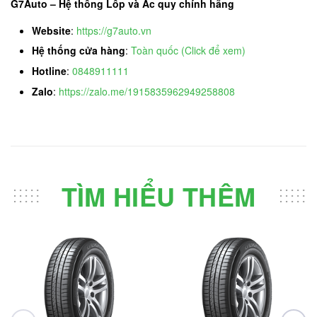
G7Auto – Hệ thống Lốp và Ắc quy chính hãng
Website
:
https://g7auto.vn
Hệ thống cửa hàng
:
Toàn quốc (Click để xem)
Hotline
:
0848911111
Zalo
:
https://zalo.me/1915835962949258808
TÌM HIỂU THÊM