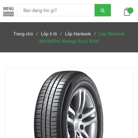
Trang chủ
/
Lốp ô tô
/
Lốp Hankook
/
Lốp Hankook
205/60R16 Kinergy Eco2 K435