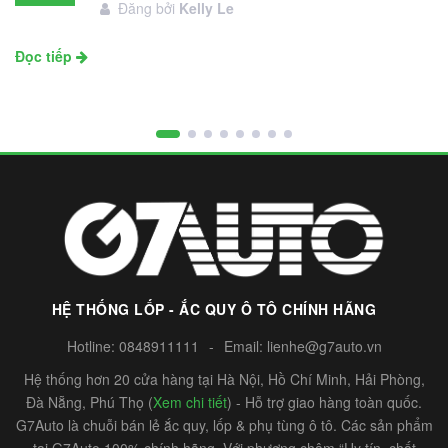
Đăng bởi
Kelly Le
11
Đọc tiếp
HỆ THỐNG LỐP - ẮC QUY Ô TÔ CHÍNH HÃNG
Hotline:
0848911111
-
Email:
lienhe@g7auto.vn
Hệ thống hơn 20 cửa hàng tại Hà Nội, Hồ Chí Minh, Hải Phòng,
Đà Nẵng, Phú Thọ (
Xem chi tiết
) - Hỗ trợ giao hàng toàn quốc.
G7Auto là chuỗi bán lẻ ắc quy, lốp & phụ tùng ô tô. Các sản phẩm