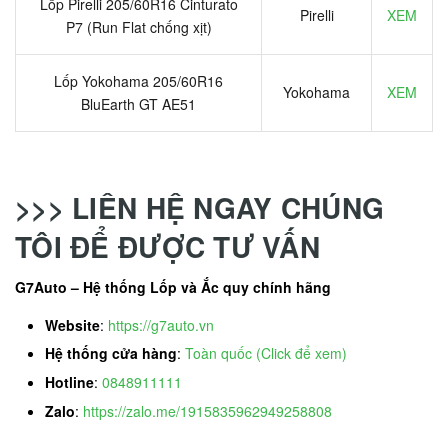
Lốp Pirelli 205/60R16 Cinturato
Pirelli
XEM
P7 (Run Flat chống xịt)
Lốp Yokohama 205/60R16
Yokohama
XEM
BluEarth GT AE51
>>> LIÊN HỆ NGAY CHÚNG
TÔI ĐỂ ĐƯỢC TƯ VẤN
G7Auto – Hệ thống Lốp và Ắc quy chính hãng
Website
:
https://g7auto.vn
Hệ thống cửa hàng
:
Toàn quốc (Click để xem)
Hotline
:
0848911111
Zalo
:
https://zalo.me/1915835962949258808