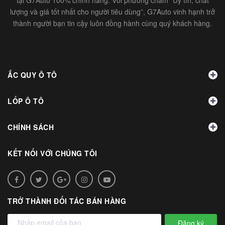
tại G7Auto 100% chính hãng. Với phương châm “Uy tín, chất
lượng và giá tốt nhất cho người tiêu dùng”, G7Auto vinh hạnh trở
thành người bạn tin cậy luôn đồng hành cùng quý khách hàng.
ẮC QUY Ô TÔ
LỐP Ô TÔ
CHÍNH SÁCH
KẾT NỐI VỚI CHÚNG TÔI
TRỞ THÀNH ĐỐI TÁC BÁN HÀNG
Đăng ký