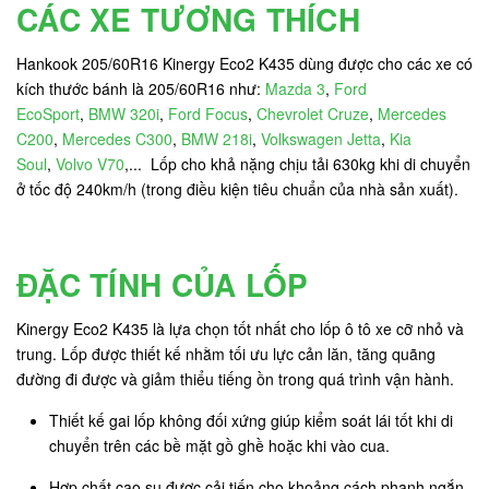
CÁC XE TƯƠNG THÍCH
Hankook 205/60R16 Kinergy Eco2 K435 dùng được cho các xe có
kích thước bánh là 205/60R16 như:
Mazda 3
,
Ford
EcoSport
,
BMW 320i
,
Ford Focus
,
Chevrolet Cruze
,
Mercedes
C200
,
Mercedes C300
,
BMW 218i
,
Volkswagen Jetta
,
Kia
Soul
,
Volvo V70
,... Lốp cho khả nặng chịu tải 630kg khi di chuyển
ở tốc độ 240km/h (trong điều kiện tiêu chuẩn của nhà sản xuất).
ĐẶC TÍNH CỦA LỐP
Kinergy Eco2 K435 là lựa chọn tốt nhất cho lốp ô tô xe cỡ nhỏ và
trung. Lốp được thiết kế nhằm tối ưu lực cản lăn, tăng quãng
đường đi được và giảm thiểu tiếng ồn trong quá trình vận hành.
Thiết kế gai lốp không đối xứng giúp kiểm soát lái tốt khi di
chuyển trên các bề mặt gồ ghề hoặc khi vào cua.
Hợp chất cao su được cải tiến cho khoảng cách phanh ngắn