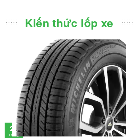
Kiến thức lốp xe
Đánh giá lốp Michelin Primacy SUV: Đáng
28
đầu tư không?
Tháng