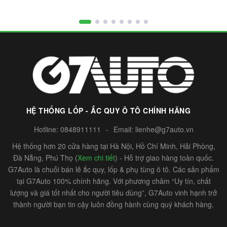
HỆ THỐNG LỐP - ẮC QUY Ô TÔ CHÍNH HÃNG
Hotline:
0848911111
-
Email:
lienhe@g7auto.vn
Hệ thống hơn 20 cửa hàng tại Hà Nội, Hồ Chí Minh, Hải Phòng,
Đà Nẵng, Phú Thọ (
Xem chi tiết
) - Hỗ trợ giao hàng toàn quốc.
G7Auto là chuỗi bán lẻ ắc quy, lốp & phụ tùng ô tô. Các sản phẩm
tại G7Auto 100% chính hãng. Với phương châm “Uy tín, chất
lượng và giá tốt nhất cho người tiêu dùng”, G7Auto vinh hạnh trở
thành người bạn tin cậy luôn đồng hành cùng quý khách hàng.