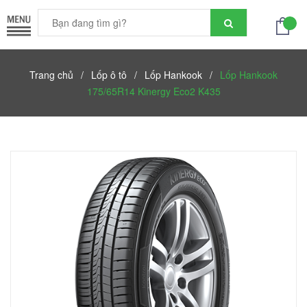
Trang chủ
/
Lốp ô tô
/
Lốp Hankook
/
Lốp Hankook
175/65R14 Kinergy Eco2 K435