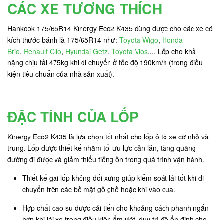
CÁC XE TƯƠNG THÍCH
Hankook 175/65R14 Kinergy Eco2 K435 dùng được cho các xe có
kích thước bánh là 175/65R14 như:
Toyota Wigo
,
Honda
Brio
,
Renault Clio
,
Hyundai Getz
,
Toyota Vios
,... Lốp cho khả
nặng chịu tải 475kg khi di chuyển ở tốc độ 190km/h (trong điều
kiện tiêu chuẩn của nhà sản xuất).
ĐẶC TÍNH CỦA LỐP
Kinergy Eco2 K435 là lựa chọn tốt nhất cho lốp ô tô xe cỡ nhỏ và
trung. Lốp được thiết kế nhằm tối ưu lực cản lăn, tăng quãng
đường đi được và giảm thiểu tiếng ồn trong quá trình vận hành.
Thiết kế gai lốp không đối xứng giúp kiểm soát lái tốt khi di
chuyển trên các bề mặt gồ ghề hoặc khi vào cua.
Hợp chất cao su được cải tiến cho khoảng cách phanh ngắn
hơn khi lái xe trong điều kiện ẩm ướt, duy trì độ ổn định cho