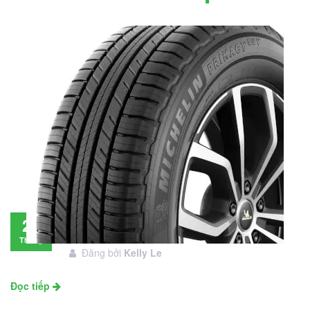
Đánh giá lốp Michelin Primacy SUV: Đáng
28
đầu tư không?
Tháng
Đăng bởi
Kelly Le
11
Đọc tiếp