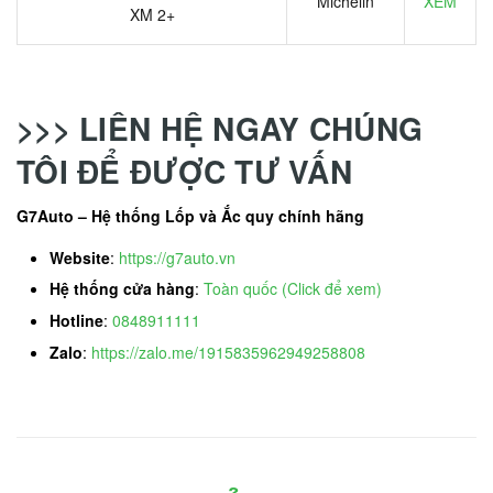
Michelin
XEM
XM 2+
>>> LIÊN HỆ NGAY CHÚNG
TÔI ĐỂ ĐƯỢC TƯ VẤN
G7Auto – Hệ thống Lốp và Ắc quy chính hãng
Website
:
https://g7auto.vn
Hệ thống cửa hàng
:
Toàn quốc (Click để xem)
Hotline
:
0848911111
Zalo
:
https://zalo.me/1915835962949258808