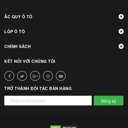
ẮC QUY Ô TÔ
LỐP Ô TÔ
CHÍNH SÁCH
KẾT NỐI VỚI CHÚNG TÔI
TRỞ THÀNH ĐỐI TÁC BÁN HÀNG
Đăng ký