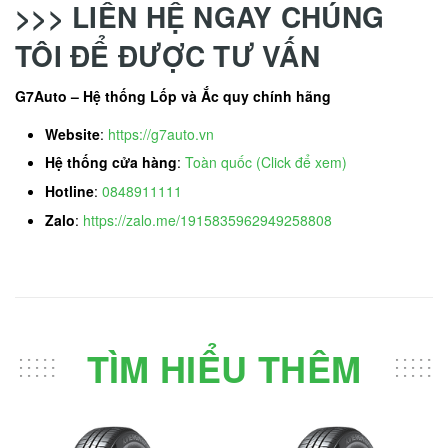
>>> LIÊN HỆ NGAY CHÚNG
TÔI ĐỂ ĐƯỢC TƯ VẤN
G7Auto – Hệ thống Lốp và Ắc quy chính hãng
Website
:
https://g7auto.vn
Hệ thống cửa hàng
:
Toàn quốc (Click để xem)
Hotline
:
0848911111
Zalo
:
https://zalo.me/1915835962949258808
TÌM HIỂU THÊM