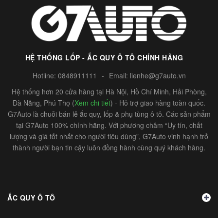
HỆ THỐNG LỐP - ẮC QUY Ô TÔ CHÍNH HÃNG
Hotline:
0848911111
-
Email:
lienhe@g7auto.vn
Hệ thống hơn 20 cửa hàng tại Hà Nội, Hồ Chí Minh, Hải Phòng,
Đà Nẵng, Phú Thọ (
Xem chi tiết
) - Hỗ trợ giao hàng toàn quốc.
G7Auto là chuỗi bán lẻ ắc quy, lốp & phụ tùng ô tô. Các sản phẩm
tại G7Auto 100% chính hãng. Với phương châm “Uy tín, chất
lượng và giá tốt nhất cho người tiêu dùng”, G7Auto vinh hạnh trở
thành người bạn tin cậy luôn đồng hành cùng quý khách hàng.
ẮC QUY Ô TÔ