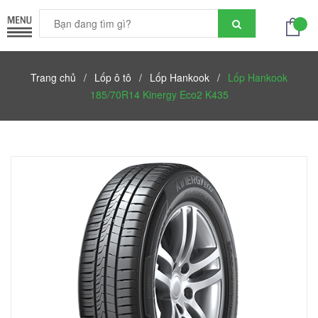
Trang chủ
/
Lốp ô tô
/
Lốp Hankook
/
Lốp Hankook
185/70R14 Kinergy Eco2 K435