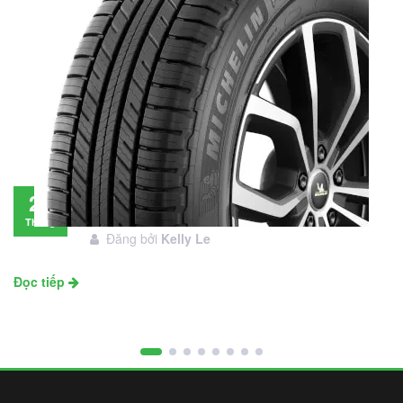
Đánh giá lốp Michelin Primacy SUV: Đáng
28
đầu tư không?
Tháng
Đăng bởi
Kelly Le
11
Đọc tiếp