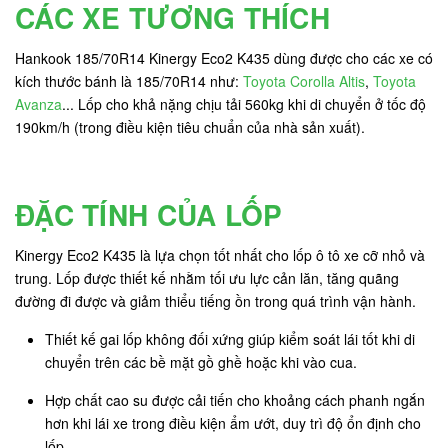
CÁC XE TƯƠNG THÍCH
Hankook 185/70R14 Kinergy Eco2 K435 dùng được cho các xe có
kích thước bánh là 185/70R14 như:
Toyota Corolla Altis
,
Toyota
Avanza
... Lốp cho khả nặng chịu tải 560kg khi di chuyển ở tốc độ
190km/h (trong điều kiện tiêu chuẩn của nhà sản xuất).
ĐẶC TÍNH CỦA LỐP
Kinergy Eco2 K435 là lựa chọn tốt nhất cho lốp ô tô xe cỡ nhỏ và
trung. Lốp được thiết kế nhằm tối ưu lực cản lăn, tăng quãng
đường đi được và giảm thiểu tiếng ồn trong quá trình vận hành.
Thiết kế gai lốp không đối xứng giúp kiểm soát lái tốt khi di
chuyển trên các bề mặt gồ ghề hoặc khi vào cua.
Hợp chất cao su được cải tiến cho khoảng cách phanh ngắn
hơn khi lái xe trong điều kiện ẩm ướt, duy trì độ ổn định cho
lốp.