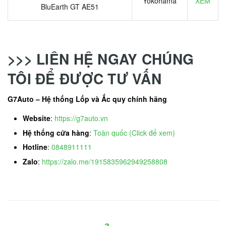
Yokohama
XEM
BluEarth GT AE51
>>> LIÊN HỆ NGAY CHÚNG
TÔI ĐỂ ĐƯỢC TƯ VẤN
G7Auto – Hệ thống Lốp và Ắc quy chính hãng
Website
:
https://g7auto.vn
Hệ thống cửa hàng
:
Toàn quốc (Click để xem)
Hotline
:
0848911111
Zalo
:
https://zalo.me/1915835962949258808