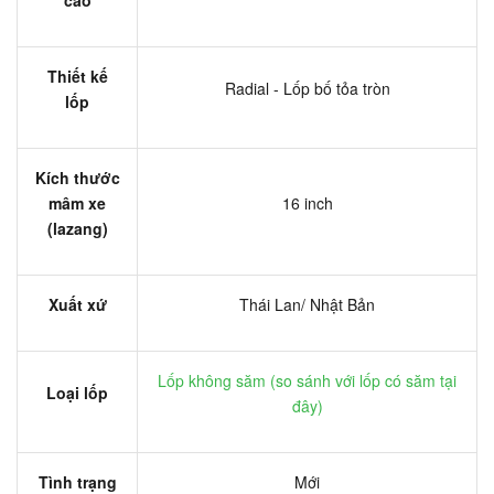
Thiết kế
Radial - Lốp bố tỏa tròn
lốp
Kích thước
mâm xe
16 inch
(lazang)
Xuất xứ
Thái Lan/ Nhật Bản
Lốp không săm (
so sánh với lốp có săm tại
Loại lốp
đây
)
Tình trạng
Mới