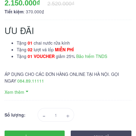
2.150.000₫
2.520.000₫
Tiết kiệm
: 370.000₫
ƯU ĐÃI
Tặng
01
chai nước rửa kính
Tặng
02
lượt vá lốp
MIỄN PHÍ
Tặng
01 VOUCHER
giảm 25%
Bảo hiểm TNDS
ÁP DỤNG CHO CÁC ĐƠN HÀNG ONLINE TẠI HÀ NỘI. GỌI
NGAY
084.89.11111
Xem thêm
-
+
Số lượng: