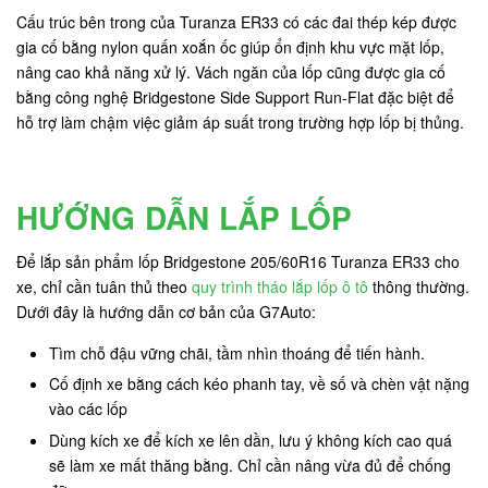
Cấu trúc bên trong của Turanza ER33 có các đai thép kép được
gia cố bằng nylon quấn xoắn ốc giúp ổn định khu vực mặt lốp,
nâng cao khả năng xử lý. Vách ngăn của lốp cũng được gia cố
bằng công nghệ Bridgestone Side Support Run-Flat đặc biệt để
hỗ trợ làm chậm việc giảm áp suất trong trường hợp lốp bị thủng.
HƯỚNG DẪN LẮP LỐP
Để lắp sản phẩm lốp Bridgestone 205/60R16 Turanza ER33 cho
xe, chỉ cần tuân thủ theo
quy trình tháo lắp lốp ô tô
thông thường.
Dưới đây là hướng dẫn cơ bản của G7Auto:
Tìm chỗ đậu vững chãi, tầm nhìn thoáng để tiến hành.
Cố định xe bằng cách kéo phanh tay, về số và chèn vật nặng
vào các lốp
Dùng kích xe để kích xe lên dần, lưu ý không kích cao quá
sẽ làm xe mất thăng bằng. Chỉ cần nâng vừa đủ để chống