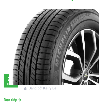
Đánh giá lốp Michelin Primacy SUV: Đáng
28
đầu tư không?
Tháng
Đăng bởi
Kelly Le
11
Đọc tiếp