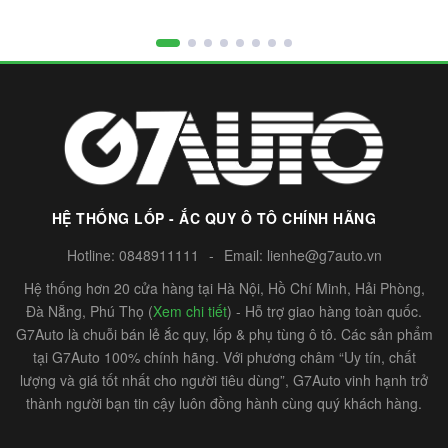
HỆ THỐNG LỐP - ẮC QUY Ô TÔ CHÍNH HÃNG
Hotline:
0848911111
-
Email:
lienhe@g7auto.vn
Hệ thống hơn 20 cửa hàng tại Hà Nội, Hồ Chí Minh, Hải Phòng,
Đà Nẵng, Phú Thọ (
Xem chi tiết
) - Hỗ trợ giao hàng toàn quốc.
G7Auto là chuỗi bán lẻ ắc quy, lốp & phụ tùng ô tô. Các sản phẩm
tại G7Auto 100% chính hãng. Với phương châm “Uy tín, chất
lượng và giá tốt nhất cho người tiêu dùng”, G7Auto vinh hạnh trở
thành người bạn tin cậy luôn đồng hành cùng quý khách hàng.