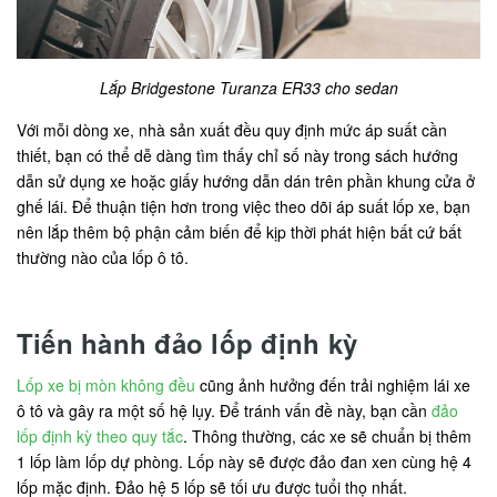
Lắp Bridgestone Turanza ER33 cho sedan
Với mỗi dòng xe, nhà sản xuất đều quy định mức áp suất cần
thiết, bạn có thể dễ dàng tìm thấy chỉ số này trong sách hướng
dẫn sử dụng xe hoặc giấy hướng dẫn dán trên phần khung cửa ở
ghế lái. Để thuận tiện hơn trong việc theo dõi áp suất lốp xe, bạn
nên lắp thêm bộ phận cảm biến để kịp thời phát hiện bất cứ bất
thường nào của lốp ô tô.
Tiến hành đảo lốp định kỳ
Lốp xe bị mòn không đều
cũng ảnh hưởng đến trải nghiệm lái xe
ô tô và gây ra một số hệ lụy. Để tránh vấn đề này, bạn cần
đảo
lốp định kỳ theo quy tắc
. Thông thường, các xe sẽ chuẩn bị thêm
1 lốp làm lốp dự phòng. Lốp này sẽ được đảo đan xen cùng hệ 4
lốp mặc định. Đảo hệ 5 lốp sẽ tối ưu được tuổi thọ nhất.