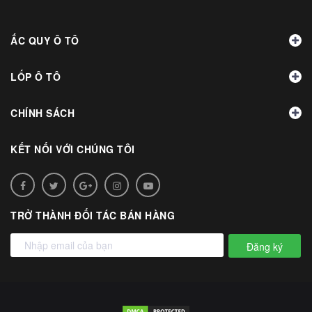
ẮC QUY Ô TÔ
LỐP Ô TÔ
CHÍNH SÁCH
KẾT NỐI VỚI CHÚNG TÔI
TRỞ THÀNH ĐỐI TÁC BÁN HÀNG
Đăng ký