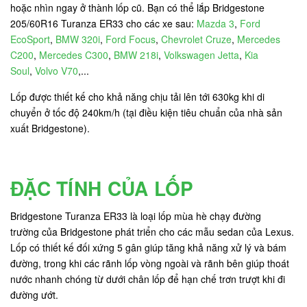
hoặc nhìn ngay ở thành lốp cũ. Bạn có thể lắp Bridgestone
205/60R16 Turanza ER33 cho các xe sau:
Mazda 3
,
Ford
EcoSport
,
BMW 320i
,
Ford Focus
,
Chevrolet Cruze
,
Mercedes
C200
,
Mercedes C300
,
BMW 218i
,
Volkswagen Jetta
,
Kia
Soul
,
Volvo V70
,...
Lốp được thiết kế cho khả năng chịu tải lên tới 630kg khi di
chuyển ở tốc độ 240km/h (tại điều kiện tiêu chuẩn của nhà sản
xuất Bridgestone).
ĐẶC TÍNH CỦA LỐP
Bridgestone Turanza ER33 là loại lốp mùa hè chạy đường
trường của Bridgestone phát triển cho các mẫu sedan của Lexus.
Lốp có thiết kế đối xứng 5 gân giúp tăng khả năng xử lý và bám
đường, trong khi các rãnh lốp vòng ngoài và rãnh bên giúp thoát
nước nhanh chóng từ dưới chân lốp để hạn chế trơn trượt khi đi
đường ướt.