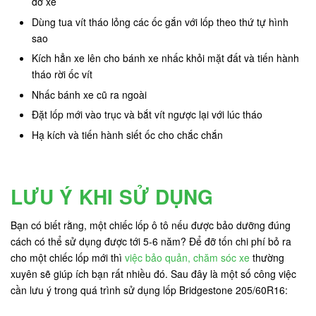
đỡ xe
Dùng tua vít tháo lỏng các ốc gắn với lốp theo thứ tự hình
sao
Kích hẳn xe lên cho bánh xe nhấc khỏi mặt đất và tiến hành
tháo rời ốc vít
Nhấc bánh xe cũ ra ngoài
Đặt lốp mới vào trục và bắt vít ngược lại với lúc tháo
Hạ kích và tiến hành siết ốc cho chắc chắn
LƯU Ý KHI SỬ DỤNG
Bạn có biết rằng, một chiếc lốp ô tô nếu được bảo dưỡng đúng
cách có thể sử dụng được tới 5-6 năm? Để đỡ tốn chi phí bỏ ra
cho một chiếc lốp mới thì
việc bảo quản, chăm sóc xe
thường
xuyên sẽ giúp ích bạn rất nhiều đó. Sau đây là một số công việc
cần lưu ý trong quá trình sử dụng lốp Bridgestone 205/60R16: