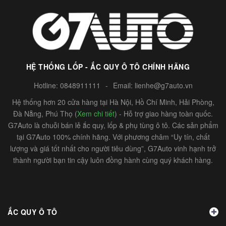
HỆ THỐNG LỐP - ẮC QUY Ô TÔ CHÍNH HÃNG
Hotline:
0848911111
-
Email:
lienhe@g7auto.vn
Hệ thống hơn 20 cửa hàng tại Hà Nội, Hồ Chí Minh, Hải Phòng,
Đà Nẵng, Phú Thọ (
Xem chi tiết
) - Hỗ trợ giao hàng toàn quốc.
G7Auto là chuỗi bán lẻ ắc quy, lốp & phụ tùng ô tô. Các sản phẩm
tại G7Auto 100% chính hãng. Với phương châm “Uy tín, chất
lượng và giá tốt nhất cho người tiêu dùng”, G7Auto vinh hạnh trở
thành người bạn tin cậy luôn đồng hành cùng quý khách hàng.
ẮC QUY Ô TÔ