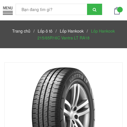
Trang chủ
/
Lốp ô tô
/
Lốp Hankook
/
Lốp Hankook
215/65R16C Vantra LT RA18