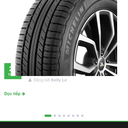
Đánh giá lốp Michelin Primacy SUV: Đáng
28
đầu tư không?
Tháng
Đăng bởi
Kelly Le
11
Đọc tiếp