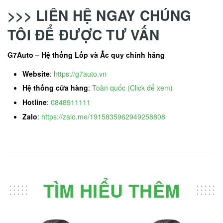
>>> LIÊN HỆ NGAY CHÚNG
TÔI ĐỂ ĐƯỢC TƯ VẤN
G7Auto – Hệ thống Lốp và Ắc quy chính hãng
Website
:
https://g7auto.vn
Hệ thống cửa hàng
:
Toàn quốc (Click để xem)
Hotline
:
0848911111
Zalo
:
https://zalo.me/1915835962949258808
TÌM HIỂU THÊM