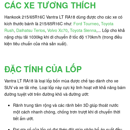
CÁC XE TƯƠNG THÍCH
Hankook 215/65R16C Vantra LT RA18 dùng được cho các xe có
kích thước bánh là 215/65R16C như:
Ford Tourneo
,
Toyota
Rush
,
Daihatsu Terios
,
Volvo Xc70
,
Toyota Sienna
,... Lốp cho khả
nặng chịu tải 1030kg khi di chuyển ở tốc độ 170km/h (trong điều
kiện tiêu chuẩn của nhà sản xuất).
ĐẶC TÍNH CỦA LỐP
Vantra LT RA18 là loại lốp bốn mùa được chế tạo dành cho xe
SUV và xe tải nhẹ. Loại lốp này cực kỳ linh hoạt với khả năng bám
đường tuyệt vời trên đường khô và đường ướt:
Rãnh trung tâm rộng và các rãnh bên 3D giúp thoát nước
một cách nhanh chóng, chống trơn trượt khi di chuyển thời
tiết ẩm ướt.
Đai gia cố của lốp có đai thép đôi giúp phân bổ áp suất đều