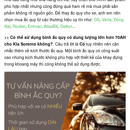
phù hợp nhất nhưng cũng đừng quá ham rẻ mà mua phải sản
phẩm không rõ nguồn gốc. Để thay ắc quy cho xe, anh em nên
chọn mua ắc quy từ các thương hiệu uy tín như:
GS
,
Varta
,
Đồng
Nai
,
Rocket
,
Enimac
,
AtlasBX
,
Delkor
...
>> Có thể sử dụng bình ắc quy có dung lượng lớn hơn 70AH
cho Kia Sorento không?
. Câu trả lời là
Có
tuy nhiên nên cân
nhắc thêm về kích thước ắc quy. Một bình ắc quy có công suất
cao nhưng kích thước không phù hợp với thiết kế của khay đựng
trong khoang máy thì cũng không thể sử dụng được.