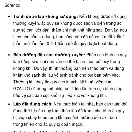
Sorento:
Tránh để xe lâu không sử dụng:
Nếu không được sử dụng
thường xuyên, ắc quy sẽ không được sạc và điện trong ắc
quy sẽ cạn kiệt dần, thậm chí mát khả năng sạc. Do vậy, nếu
ít có nhu cầu sử dụng, bạn cũng nên đề nổ xe ít nhất 1 lần/
tuần, mỗi lần tầm 0.5-1 tiếng để ắc quy được hoạt động.
Bảo dưỡng đầu cọc thường xuyên:
Phần cọc bình ắc quy
làm bằng kim loại nên vẫn có thể bị ăn mòn bởi oxy trong
không khí. Do vậy, thỉnh thoảng bạn nên tháo bình và dùng
khăn khô sạch để lau vệ sinh tránh cho bụi bẩn bám vào.
Thường khi thay ắc quy cho khách, kỹ thuật viên của
G7AUTO sẽ dùng mỡ nhiệt bôi 1 lớp lên trên cọc bình giúp
bảo vệ các đầu cọc khỏi sự tiếp xúc với không khí.
Lắp đặt đúng cách
: Nếu thực hiện tại nhà, bạn cần tuần thủ
đúng thứ tự của quy trình tháo lắp để tránh cho bình ắc quy
bị chập cháy hoặc rung lắc gây ảnh hưởng đến axit bên
trong khiến cho ắc quy bị đoản mạch.