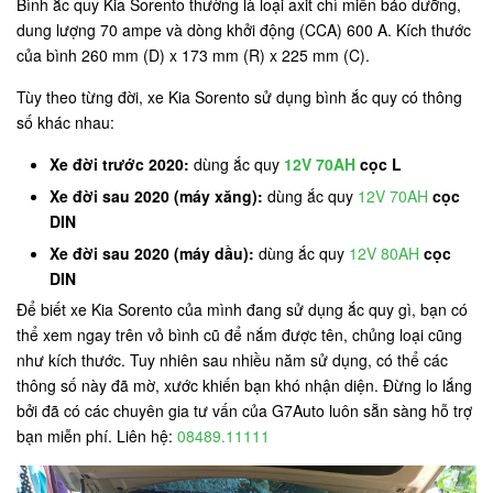
Bình ắc quy Kia Sorento thường là loại axit chì miễn bảo dưỡng,
dung lượng 70 ampe và dòng khởi động (CCA) 600 A. Kích thước
của bình 260 mm (D) x 173 mm (R) x 225 mm (C).
Tùy theo từng đời, xe Kia Sorento sử dụng bình ắc quy có thông
số khác nhau:
Xe đời trước 2020:
dùng ắc quy
12V 70AH
cọc L
Xe đời sau 2020 (máy xăng):
dùng ắc quy
12V 70AH
cọc
DIN
Xe đời sau 2020 (máy dầu):
dùng ắc quy
12V 80AH
cọc
DIN
Để biết xe Kia Sorento của mình đang sử dụng ắc quy gì, bạn có
thể xem ngay trên vỏ bình cũ để nắm được tên, chủng loại cũng
như kích thước. Tuy nhiên sau nhiều năm sử dụng, có thể các
thông số này đã mờ, xước khiến bạn khó nhận diện. Đừng lo lắng
bởi đã có các chuyên gia tư vấn của G7Auto luôn sẵn sàng hỗ trợ
bạn miễn phí. Liên hệ:
08489.11111