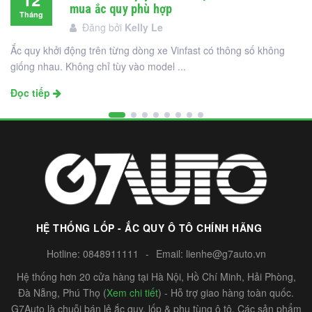
mua ắc quy phù hợp
Tháng
Đăng bởi
Kelly Le
12
Ắc quy khởi động trên từng dòng xe Vinfast có thông số không
giống nhau. Không chỉ tùy vào model ...
Đọc tiếp
HỆ THỐNG LỐP - ẮC QUY Ô TÔ CHÍNH HÃNG
Hotline:
0848911111
-
Email:
lienhe@g7auto.vn
Hệ thống hơn 20 cửa hàng tại Hà Nội, Hồ Chí Minh, Hải Phòng,
Đà Nẵng, Phú Thọ (
Xem chi tiết
) - Hỗ trợ giao hàng toàn quốc.
G7Auto là chuỗi bán lẻ ắc quy, lốp & phụ tùng ô tô. Các sản phẩm