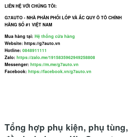
LIÊN HỆ VỚI CHÚNG TÔI:
G7AUTO - NHÀ PHÂN PHỐI LỐP VÀ ẮC QUY Ô TÔ CHÍNH
HÃNG SỐ #1 VIỆT NAM
Mua hàng tại:
Hệ thống cửa hàng
Website: https://g7auto.vn
Hotline:
0848911111
Zalo:
https://zalo.me/1915835962949258808
Messenger:
https://m.me/g7auto.vn
Facebook:
https://facebook.vn/g7auto.vn
Tổng hợp phụ kiện, phụ tùng,