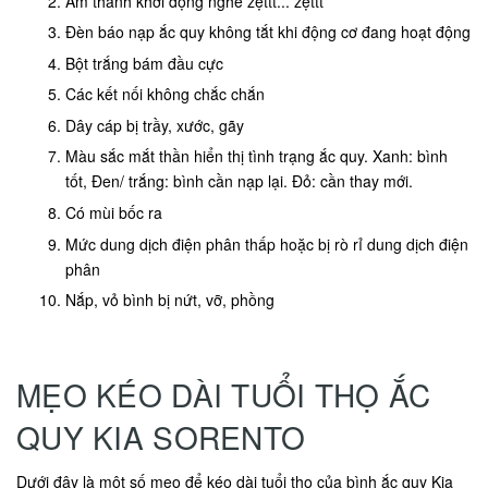
Âm thanh khởi động nghe zẹttt... zẹttt
Đèn báo nạp ắc quy không tắt khi động cơ đang hoạt động
Bột trắng bám đầu cực
Các kết nối không chắc chắn
Dây cáp bị trầy, xước, gãy
Màu sắc mắt thần hiển thị tình trạng ắc quy. Xanh: bình
tốt, Đen/ trắng: bình cần nạp lại. Đỏ: cần thay mới.
Có mùi bốc ra
Mức dung dịch điện phân thấp hoặc bị rò rỉ dung dịch điện
phân
Nắp, vỏ bình bị nứt, vỡ, phồng
MẸO KÉO DÀI TUỔI THỌ ẮC
QUY KIA SORENTO
Dưới đây là một số mẹo để kéo dài tuổi thọ của bình ắc quy Kia