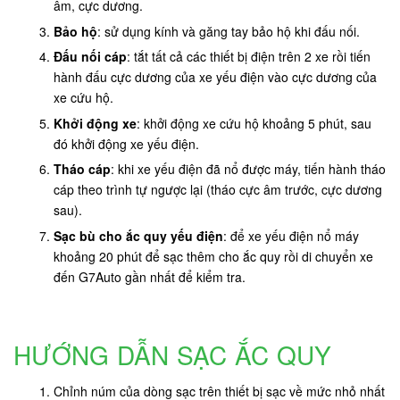
âm, cực dương.
Bảo hộ
: sử dụng kính và găng tay bảo hộ khi đấu nối.
Đấu nối cáp
: tắt tất cả các thiết bị điện trên 2 xe rồi tiến
hành đấu cực dương của xe yếu điện vào cực dương của
xe cứu hộ.
Khởi động xe
: khởi động xe cứu hộ khoảng 5 phút, sau
đó khởi động xe yếu điện.
Tháo cáp
: khi xe yếu điện đã nổ được máy, tiến hành tháo
cáp theo trình tự ngược lại (tháo cực âm trước, cực dương
sau).
Sạc bù cho ắc quy yếu điện
: để xe yếu điện nổ máy
khoảng 20 phút để sạc thêm cho ắc quy rồi di chuyển xe
đến G7Auto gần nhất để kiểm tra.
HƯỚNG DẪN SẠC ẮC QUY
Chỉnh núm của dòng sạc trên thiết bị sạc về mức nhỏ nhất