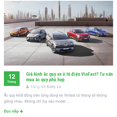
Giá bình ắc quy xe ô tô điện VinFast? Tư vấn
12
mua ắc quy phù hợp
Tháng
Đăng bởi
Kelly Le
12
Ắc quy khởi động trên từng dòng xe Vinfast có thông số không
giống nhau. Không chỉ tùy vào model ...
Đọc tiếp