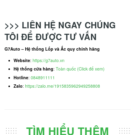
>>> LIÊN HỆ NGAY CHÚNG
TÔI ĐỂ ĐƯỢC TƯ VẤN
G7Auto – Hệ thống Lốp và Ắc quy chính hãng
Website
:
https://g7auto.vn
Hệ thống cửa hàng
:
Toàn quốc (Click để xem)
Hotline
:
0848911111
Zalo
:
https://zalo.me/1915835962949258808
TÌM HIỂU THÊM