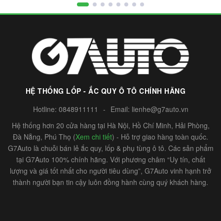
HỆ THỐNG LỐP - ẮC QUY Ô TÔ CHÍNH HÃNG
Hotline:
0848911111
-
Email:
lienhe@g7auto.vn
Hệ thống hơn 20 cửa hàng tại Hà Nội, Hồ Chí Minh, Hải Phòng,
Đà Nẵng, Phú Thọ (
Xem chi tiết
) - Hỗ trợ giao hàng toàn quốc.
G7Auto là chuỗi bán lẻ ắc quy, lốp & phụ tùng ô tô. Các sản phẩm
tại G7Auto 100% chính hãng. Với phương châm “Uy tín, chất
lượng và giá tốt nhất cho người tiêu dùng”, G7Auto vinh hạnh trở
thành người bạn tin cậy luôn đồng hành cùng quý khách hàng.