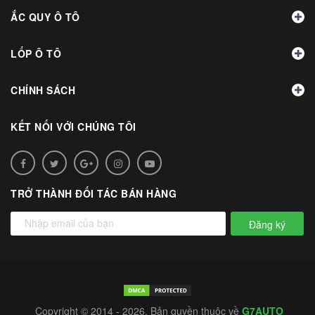
ẮC QUY Ô TÔ
LỐP Ô TÔ
CHÍNH SÁCH
KẾT NỐI VỚI CHÚNG TÔI
TRỞ THÀNH ĐỐI TÁC BÁN HÀNG
Đăng ký
Copyright © 2014 - 2026. Bản quyền thuộc về
G7AUTO