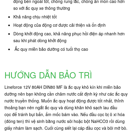
động bên ngoài tốt, chống rung lắc, chống ăn mòn cao hơn
so với ắc quy xe thông thường
Khả năng chịu nhiệt tốt
Hoạt động của động cơ được cải thiện và ổn định
Dòng khởi động cao, khả năng phục hồi điện áp nhanh hơn
sau khi phát dòng khởi động
Ắc quy miễn bảo dưỡng có tuổi thọ cao
HƯỚNG DẪN BẢO TRÌ
Lineforce 12V 80AH DIN80 MF là ắc quy khô kín khi miễn bảo
dưỡng nên bạn không cần châm nước cất định kỳ như các ắc quy
nước truyền thống. Muốn ắc quy hoạt động được tốt nhất, thỉnh
thoảng bạn nên ngắt ắc quy và dùng khăn khô sạch lau đầu
cọc để tránh bụi bẩn, ẩm mốc bám vào. Nếu đầu cọc bị ô xi hóa
(đóng ten) thì vệ sinh bằng nước sôi hoặc bột NaHCO3 rồi dùng
giấy nhám làm sạch. Cuối cùng siết lại cáp đầu cọc và bôi mỡ bò.