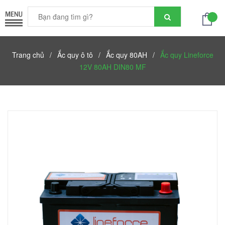
Trang chủ
/
Ắc quy ô tô
/
Ắc quy 80AH
/
Ắc quy Lineforce
12V 80AH DIN80 MF