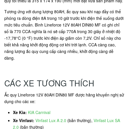
quy tối thiểu là 315 x 174 x 190 (mm) mới đặt vừa sản phẩm này.
Tương ứng với dung lượng 80AH, ắc quy sau khi nạp đầy có thể
phóng ra dòng điện 8A trong 10 giờ trước khi điện thế xuống dưới
mức tiêu chuẩn. Bình Lineforce 12V 80AH DIN80 MF có ghi chỉ
số là 770 CCA nghĩa là nó sẽ cấp 770A trong 30 giây ở nhiệt độ
-17,78°C (0 °F) trước khi điện áp giảm còn 7,2V. Chỉ số này cho
biết khả năng khởi động động cơ khi trời lạnh. CCA càng cao,
năng lượng ắc quy cung cấp càng nhiều, khởi động càng dễ
dàng.
CÁC XE TƯƠNG THÍCH
Ắc quy Lineforce 12V 80AH DIN80 MF được hãng khuyến nghị sử
dụng cho các xe:
Xe Kia:
KIA Carnival
Xe Vinfast:
Vinfast Lux A 2.0
(bản thường),
Vinfast Lux SA
2.0
(bản thường)