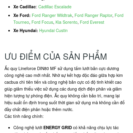
Xe Cadillac
:
Cadillac Escalade
Xe Ford:
Ford Ranger Wildtrak
,
Ford Ranger Raptor
,
Ford
Tourneo
,
Ford Focus
,
Kia Sorento
,
Ford Everest
Xe Hyundai:
Hyundai Custin
ƯU ĐIỂM CỦA SẢN PHẨM
Ắc quy Lineforce DIN80 MF sử dụng tấm lưới bản cực dương
công nghệ cao mới nhất. Nhờ sự kết hợp độc đáo giữa hợp kim
cacbua chì tiên tiến và công nghệ bản cực có độ tinh khiết cao
giúp giảm thiểu việc sử dụng các dung dịch điện phân và giảm
hiện tượng tự phóng điện. Ắc quy không cần bảo trì, mang lại
hiệu suất ổn định trong suốt thời gian sử dụng mà không cần đổ
đầy chất điện phân hoặc thêm nước.
Các tính năng chính:
Công nghệ lưới
ENERGY GRID
có khả năng chịu lực tác