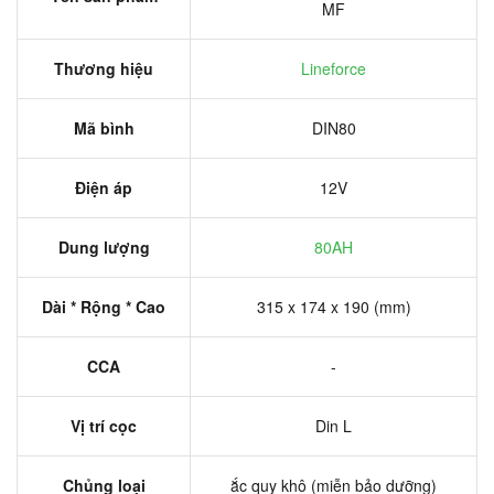
MF
Thương hiệu
Lineforce
Mã bình
DIN80
Điện áp
12V
Dung lượng
80AH
Dài * Rộng * Cao
315 x 174 x 190 (mm)
CCA
-
Vị trí cọc
Din L
Chủng loại
ắc quy khô (miễn bảo dưỡng)