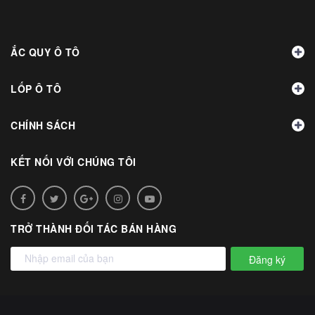
ẮC QUY Ô TÔ
LỐP Ô TÔ
CHÍNH SÁCH
KẾT NỐI VỚI CHÚNG TÔI
TRỞ THÀNH ĐỐI TÁC BÁN HÀNG
Đăng ký