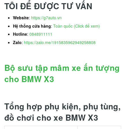
TÔI ĐỂ ĐƯỢC TƯ VẤN
Website
:
https://g7auto.vn
Hệ thống cửa hàng
:
Toàn quốc (Click để xem)
Hotline
:
0848911111
Zalo
:
https://zalo.me/1915835962949258808
Bộ sưu tập mâm xe ấn tượng
cho BMW X3
Tổng hợp phụ kiện, phụ tùng,
đồ chơi cho xe BMW X3