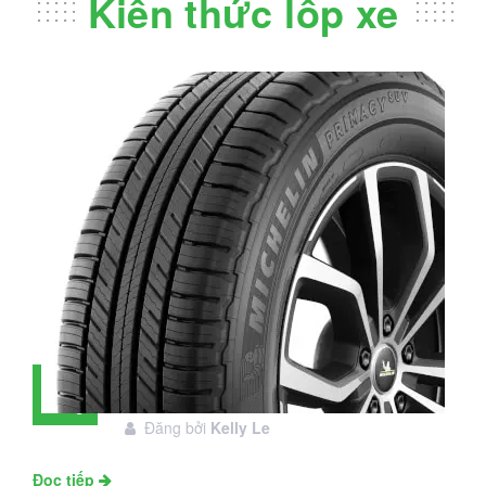
Kiến thức lốp xe
Đánh giá lốp Michelin Primacy SUV:
28
Đáng đầu tư không?
Tháng
Đăng bởi
Kelly Le
11
Đọc tiếp