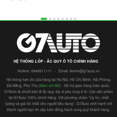
HỆ THỐNG LỐP - ẮC QUY Ô TÔ CHÍNH HÃNG
Hotline:
0848911111
-
Email:
lienhe@g7auto.vn
Hệ thống hơn 20 cửa hàng tại Hà Nội, Hồ Chí Minh, Hải Phòng,
Đà Nẵng, Phú Thọ (
Xem chi tiết
) - Hỗ trợ giao hàng toàn quốc.
G7Auto là chuỗi bán lẻ ắc quy, lốp & phụ tùng ô tô. Các sản phẩm
tại G7Auto 100% chính hãng. Với phương châm “Uy tín, chất
lượng và giá tốt nhất cho người tiêu dùng”, G7Auto vinh hạnh trở
thành người bạn tin cậy luôn đồng hành cùng quý khách hàng.