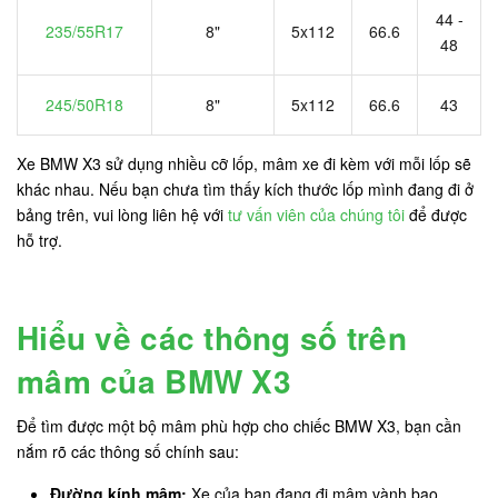
44 -
235/55R17
8"
5x112
66.6
48
245/50R18
8"
5x112
66.6
43
Xe BMW X3 sử dụng nhiều cỡ lốp, mâm xe đi kèm với mỗi lốp sẽ
khác nhau. Nếu bạn chưa tìm thấy kích thước lốp mình đang đi ở
bảng trên, vui lòng liên hệ với
tư vấn viên của chúng tôi
để được
hỗ trợ.
Hiểu về các thông số trên
mâm của BMW X3
Để tìm được một bộ mâm phù hợp cho chiếc BMW X3, bạn cần
nắm rõ các thông số chính sau:
Đường kính mâm:
Xe của bạn đang đi mâm vành bao