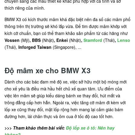
chuyển sang các mẫu thiết kế khác phù hợp với cá tính và sở
thích riêng của mình.
BMW X3 có kích thước mâm khá đặc biệt nên đa số các mâm phổ
thông trên thị trường sẽ khó lắp vừa. Để tim được mâm khớp với
kích cỡ chuẩn, bạn có thể tham khảo sản phẩm từ các hãng như
Vossen
(Mỹ)
, BBS
(Nhật)
, Enkei
(Nhật)
,
Stamford
(Thái)
,
Lenso
(Thái),
Inforged Taiwan
(Singapore), ...
Độ mâm xe cho BMW X3
Dành cho các bác đam mê độ xe, việc sở hữu một bộ móng mới
cho xế yêu là điều mà hầu hết chủ xế quan tâm. Ưu điểm của
việc lên mâm sẽ giúp kiểu dáng bánh xe thay đổi, hút mắt và
trông đẳng cấp hơn hẳn. Ngoài ra, việc tăng cỡ mâm đi kèm với
lốp xe cũng thay đổi, mặt lốp rộng hơn mang lại cảm giác bám
đường hơn, lái chân thực và ôm cua ở tốc độ cao tốt hơn.
>>> Tham khảo thêm bài viết:
Độ lốp xe ô tô: Nên hay
không?