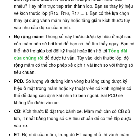
nhiêu? Hãy nhìn trực tiếp trên thành lốp. Bạn sẽ thấy ký hiệu
về kích thước lốp (R15, R16, R17,....). Bạn có thể lựa chọn
thay lại đúng vành mâm này hoặc tăng giảm kích thước tùy
vào nhu cầu độ xe của mình.
Độ rộng mâm:
Thông số này thước được ký hiệu ở mặt sau
của mâm nên sẽ hơi khó để bạn có thể tìm thấy ngay. Bạn có
thể nhờ trợ giúp bởi đội kỹ thuật hoặc liên hệ tới
Tổng đài
của chúng tôi
để được tư vấn. Tùy vào kích thước lốp, độ
rộng mâm có thể cho phép xê dịch 1 vài inch so với thông số
tiêu chuẩn.
PCD:
Số lượng và đường kính vòng bu lông cũng được ký
hiệu ở mặt trong mâm hoặc kỹ thuật viên có kinh nghiệm có
thể dễ dàng xác định khi nhìn từ bên ngoài. Sai PCD sẽ
không lắp được vào xe.
CB
: Kích thước lỗ đặt trục bánh xe. Mâm mới cần có CB đủ
lớn, ít nhất bằng thông số CB tiêu chuẩn để có thể lắp được
vào xe.
ET
: Độ nhô của mâm, trong đó ET càng nhỏ thì vành mâm