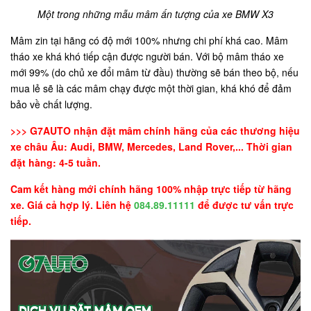
Một trong những mẫu mâm ấn tượng của xe BMW X3
Mâm zin tại hãng có độ mới 100% nhưng chi phí khá cao. Mâm
tháo xe khá khó tiếp cận được người bán. Với bộ mâm tháo xe
mới 99% (do chủ xe đổi mâm từ đầu) thường sẽ bán theo bộ, nếu
mua lẻ sẽ là các mâm chạy được một thời gian, khá khó để đảm
bảo về chất lượng.
>>> G7AUTO nhận đặt mâm chính hãng của các thương hiệu
xe châu Âu: Audi, BMW, Mercedes, Land Rover,... Thời gian
đặt hàng: 4-5 tuần.
Cam kết hàng mới chính hãng 100% nhập trực tiếp từ hãng
xe. Giá cả hợp lý. Liên hệ
084.89.11111
để được tư vấn trực
tiếp.