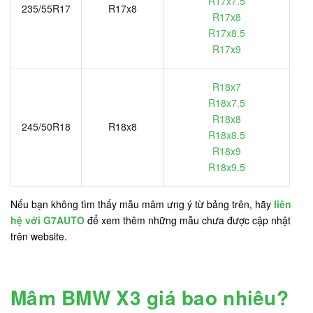
R17x7.5
235/55R17
R17x8
R17x8
R17x8.5
R17x9
R18x7
R18x7.5
R18x8
245/50R18
R18x8
R18x8.5
R18x9
R18x9.5
Nếu bạn không tìm thấy mẫu mâm ưng ý từ bảng trên, hãy
liên
hệ với G7AUTO
để xem thêm những mẫu chưa được cập nhật
trên website.
Mâm BMW X3 giá bao nhiêu?