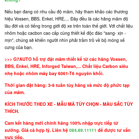
Nếu bạn đang có nhu cầu độ mâm, hãy tham khảo các thương
hiệu Vossen, BBS, Enkei, HRE,... Đây đều là các hãng mâm độ
lâu đời và có tiếng trong giới độ xe trên toàn thế giới. Với chất liệu
nhôm hoặc cacbon cao cấp cùng thiết kế độc đáo "sang- xịn -
mịn", chúng sẽ khiến người nhìn phải trầm trồ về bộ móng xế
cưng của bạn.
>>> G7AUTO hỗ trợ đặt mâm thiết kế từ các hãng Vossen,
BBS, Enkei, HRE, Inforged Taiwan,... Chất liệu Carbon siêu
nhẹ hoặc nhôm máy bay 6061-T6 nguyên khối.
Thời gian đặt hàng: 3-6 tuần tùy hãng và mức độ phức tạp
của mâm.
KÍCH THƯỚC THEO XE - MẪU MÃ TÙY CHỌN - MÀU SẮC TÙY
THÍCH.
Cam kết hàng mới chính hãng 100% nhập trực tiếp từ
xưởng. Giá cả hợp lý. Liên hệ
084.89.11111
để được tư vấn
trực tiếp.