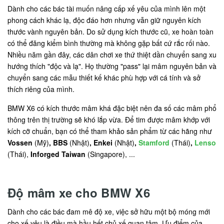
Dành cho các bác tài muốn nâng cấp xế yêu của mình lên một
phong cách khác lạ, độc đáo hơn nhưng vẫn giữ nguyên kích
thước vành nguyên bản. Do sử dụng kích thước cũ, xe hoàn toàn
có thể đăng kiểm bình thường mà không gặp bất cứ rắc rối nào.
Nhiều năm gần đây, các dân chơi xe thứ thiệt dần chuyển sang xu
hướng thích "độc và lạ". Họ thường "pass" lại mâm nguyên bản và
chuyển sang các mẫu thiết kế khác phù hợp với cá tính và sở
thích riêng của mình.
BMW X6 có kích thước mâm khá đặc biệt nên đa số các mâm phổ
thông trên thị trường sẽ khó lắp vừa. Để tim được mâm khớp với
kích cỡ chuẩn, bạn có thể tham khảo sản phẩm từ các hãng như
Vossen
(Mỹ)
, BBS
(Nhật)
, Enkei
(Nhật)
,
Stamford
(Thái)
,
Lenso
(Thái),
Inforged Taiwan
(Singapore), ...
Độ mâm xe cho BMW X6
Dành cho các bác đam mê độ xe, việc sở hữu một bộ móng mới
cho xế yêu là điều mà hầu hết chủ xế quan tâm. Ưu điểm của