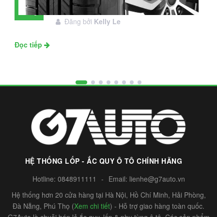
28
Đáng đầu tư không?
Tháng
Đăng bởi
Kelly Le
11
Đọc tiếp
HỆ THỐNG LỐP - ẮC QUY Ô TÔ CHÍNH HÃNG
Hotline:
0848911111
-
Email:
lienhe@g7auto.vn
Hệ thống hơn 20 cửa hàng tại Hà Nội, Hồ Chí Minh, Hải Phòng,
Đà Nẵng, Phú Thọ (
Xem chi tiết
) - Hỗ trợ giao hàng toàn quốc.
G7Auto là chuỗi bán lẻ ắc quy, lốp & phụ tùng ô tô. Các sản phẩm