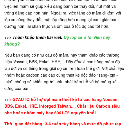
việc lên mâm sẽ giúp kiểu dáng bánh xe thay đổi, hút mắt và
trông đẳng cấp hơn hẳn. Ngoài ra, việc tăng cỡ mâm đi kèm với
lốp xe cũng thay đổi, mặt lốp rộng hơn mang lại cảm giác bám
đường hơn, lái chân thực và ôm cua ở tốc độ cao tốt hơn.
>>> Tham khảo thêm bài viết:
Độ lốp xe ô tô: Nên hay
không?
Nếu bạn đang có nhu cầu độ mâm, hãy tham khảo các thương
hiệu Vossen, BBS, Enkei, HRE,... Đây đều là các hãng mâm độ
lâu đời và có tiếng trong giới độ xe trên toàn thế giới. Với chất liệu
nhôm hoặc cacbon cao cấp cùng thiết kế độc đáo "sang- xịn -
mịn", chúng sẽ khiến người nhìn phải trầm trồ về bộ móng xế
cưng của bạn.
>>> G7AUTO hỗ trợ đặt mâm thiết kế từ các hãng Vossen,
BBS, Enkei, HRE, Inforged Taiwan,... Chất liệu Carbon siêu
nhẹ hoặc nhôm máy bay 6061-T6 nguyên khối.
Thời gian đặt hàng: 3-6 tuần tùy hãng và mức độ phức tạp