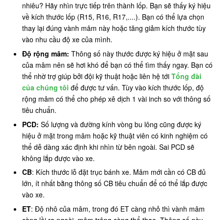
nhiêu? Hãy nhìn trực tiếp trên thành lốp. Bạn sẽ thấy ký hiệu
về kích thước lốp (R15, R16, R17,....). Bạn có thể lựa chọn
thay lại đúng vành mâm này hoặc tăng giảm kích thước tùy
vào nhu cầu độ xe của mình.
Độ rộng mâm:
Thông số này thước được ký hiệu ở mặt sau
của mâm nên sẽ hơi khó để bạn có thể tìm thấy ngay. Bạn có
thể nhờ trợ giúp bởi đội kỹ thuật hoặc liên hệ tới
Tổng đài
của chúng tôi
để được tư vấn. Tùy vào kích thước lốp, độ
rộng mâm có thể cho phép xê dịch 1 vài inch so với thông số
tiêu chuẩn.
PCD:
Số lượng và đường kính vòng bu lông cũng được ký
hiệu ở mặt trong mâm hoặc kỹ thuật viên có kinh nghiệm có
thể dễ dàng xác định khi nhìn từ bên ngoài. Sai PCD sẽ
không lắp được vào xe.
CB
: Kích thước lỗ đặt trục bánh xe. Mâm mới cần có CB đủ
lớn, ít nhất bằng thông số CB tiêu chuẩn để có thể lắp được
vào xe.
ET
: Độ nhô của mâm, trong đó ET càng nhỏ thì vành mâm
càng lồi ra ngoài, mâm trông càng thể thao. Thông số này