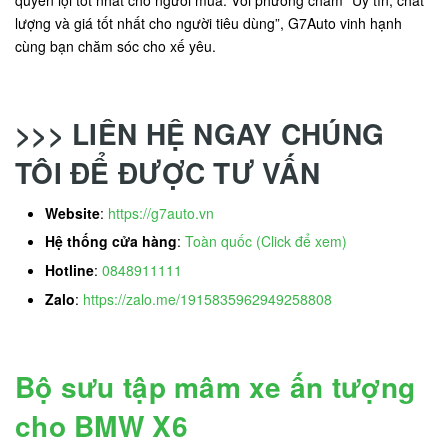
lượng và giá tốt nhất cho người tiêu dùng”, G7Auto vinh hạnh
cùng bạn chăm sóc cho xế yêu.
>>> LIÊN HỆ NGAY CHÚNG
TÔI ĐỂ ĐƯỢC TƯ VẤN
Website
:
https://g7auto.vn
Hệ thống cửa hàng
:
Toàn quốc (Click để xem)
Hotline
:
0848911111
Zalo
:
https://zalo.me/1915835962949258808
Bộ sưu tập mâm xe ấn tượng
cho BMW X6