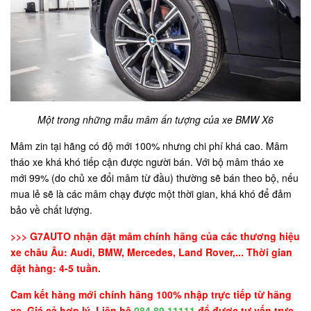
Một trong những mẫu mâm ấn tượng của xe BMW X6
Mâm zin tại hãng có độ mới 100% nhưng chi phí khá cao. Mâm
tháo xe khá khó tiếp cận được người bán. Với bộ mâm tháo xe
mới 99% (do chủ xe đổi mâm từ đầu) thường sẽ bán theo bộ, nếu
mua lẻ sẽ là các mâm chạy được một thời gian, khá khó để đảm
bảo về chất lượng.
>>> G7AUTO nhận đặt mâm chính hãng của các thương hiệu
xe châu Âu: Audi, BMW, Mercedes, Land Rover,... Thời gian
đặt hàng: 4-5 tuần.
Cam kết hàng mới chính hãng 100% nhập trực tiếp từ hãng
xe. Giá cả hợp lý. Liên hệ
084.89.11111
để được tư vấn trực