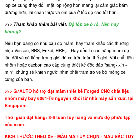
lốp xe cũng thay đổi, mặt lốp rộng hơn mang lại cảm giác bám
đường hơn, lái chân thực và ôm cua ở tốc độ cao tốt hơn.
>>> Tham khảo thêm bài viết:
Độ lốp xe ô tô: Nên hay
không?
Nếu bạn đang có nhu cầu độ mâm, hãy tham khảo các thương
hiệu Vossen, BBS, Enkei, HRE,... Đây đều là các hãng mâm độ
lâu đời và có tiếng trong giới độ xe trên toàn thế giới. Với chất liệu
nhôm hoặc cacbon cao cấp cùng thiết kế độc đáo "sang- xịn -
mịn", chúng sẽ khiến người nhìn phải trầm trồ về bộ móng xế
cưng của bạn.
>>> G7AUTO hỗ trợ đặt mâm thiết kế Forged CNC chất liệu
nhôm máy bay 6061-T6 nguyên khối từ nhà máy sản xuất tại
Singapore
Thời gian đặt hàng: 3-6 tuần tùy hãng và mức độ phức tạp
của mâm.
KÍCH THƯỚC THEO XE - MẪU MÃ TÙY CHỌN - MÀU SẮC TÙY