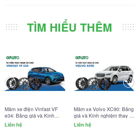
TÌM HIỂU THÊM
Mâm xe điện Vinfast VF
Mâm xe Volvo XC90: Bảng
e34: Bảng giá và Kinh
giá và Kinh nghiệm thay từ
nghiệm thay từ Chuyên gia
Chuyên gia
Liên hệ
Liên hệ