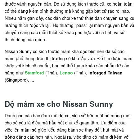
thước vành nguyên bản. Do sử dụng kích thước cũ, xe hoàn toàn
có thể đăng kiểm bình thường mà không gặp bất cứ rắc rối nào.
Nhiều năm gần đây, các dân chơi xe thứ thiệt dần chuyển sang xu
hướng thích "độc và lạ". Họ thường "pass" lại mâm nguyên bản và
chuyển sang các mẫu thiết kế khác phù hợp với cá tính và sở
thích riêng của mình.
Nissan Sunny có kích thước mâm khá đặc biệt nên đa số các
mâm phổ thông trên thị trường sẽ khó lắp vừa. Để tim được mâm
khớp với kích cỡ chuẩn, bạn có thể tham khảo sản phẩm từ các
hãng như
Stamford
(Thái)
,
Lenso
(Thái),
Inforged Taiwan
(Singapore), ...
Độ mâm xe cho Nissan Sunny
Dành cho các bác đam mê độ xe, việc sở hữu một bộ móng mới
cho xế yêu là điều mà hầu hết chủ xế quan tâm. Ưu điểm của
việc lên mâm sẽ giúp kiểu dáng bánh xe thay đổi, hút mắt và
trông đẳng cấp hơn hẳn. Ngoài ra, việc tăng cỡ mâm đi kèm với