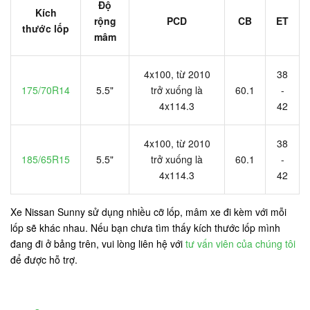
Độ
Kích
rộng
PCD
CB
ET
thước lốp
mâm
4x100, từ 2010
38
175/70R14
5.5"
trở xuống là
60.1
-
4x114.3
42
4x100, từ 2010
38
185/65R15
5.5"
trở xuống là
60.1
-
4x114.3
42
Xe Nissan Sunny sử dụng nhiều cỡ lốp, mâm xe đi kèm với mỗi
lốp sẽ khác nhau. Nếu bạn chưa tìm thấy kích thước lốp mình
đang đi ở bảng trên, vui lòng liên hệ với
tư vấn viên của chúng tôi
để được hỗ trợ.