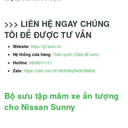
>>> LIÊN HỆ NGAY CHÚNG
TÔI ĐỂ ĐƯỢC TƯ VẤN
Website
:
https://g7auto.vn
Hệ thống cửa hàng
:
Toàn quốc (Click để xem)
Hotline
:
0848911111
Zalo
:
https://zalo.me/1915835962949258808
Bộ sưu tập mâm xe ấn tượng
cho Nissan Sunny