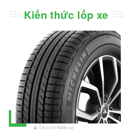
Kiến thức lốp xe
Đánh giá lốp Michelin Primacy SUV:
28
Đáng đầu tư không?
Tháng
Đăng bởi
Kelly Le
11