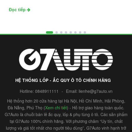
Đọc tiếp
HỆ THỐNG LỐP - ẮC QUY Ô TÔ CHÍNH HÃNG
Hotline:
0848911111
-
Email:
lienhe@g7auto.vn
Hệ thống hơn 20 cửa hàng tại Hà Nội, Hồ Chí Minh, Hải Phòng,
Đà Nẵng, Phú Thọ (
Xem chi tiết
) - Hỗ trợ giao hàng toàn quốc.
G7Auto là chuỗi bán lẻ ắc quy, lốp & phụ tùng ô tô. Các sản phẩm
tại G7Auto 100% chính hãng. Với phương châm “Uy tín, chất
lượng và giá tốt nhất cho người tiêu dùng”, G7Auto vinh hạnh trở