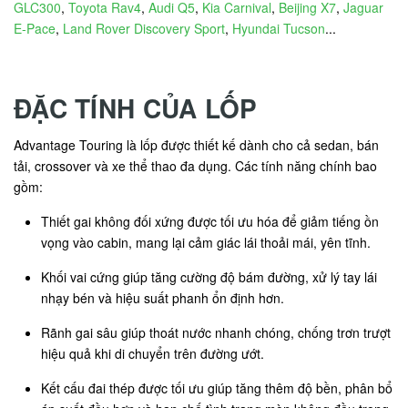
GLC300
,
Toyota Rav4
,
Audi Q5
,
Kia Carnival
,
Beijing X7
,
Jaguar
E-Pace
,
Land Rover Discovery Sport
,
Hyundai Tucson
...
ĐẶC TÍNH CỦA LỐP
Advantage Touring là lốp được thiết kế dành cho cả sedan, bán
tải, crossover và xe thể thao đa dụng. Các tính năng chính bao
gồm:
Thiết gai không đối xứng được tối ưu hóa để giảm tiếng ồn
vọng vào cabin, mang lại cảm giác lái thoải mái, yên tĩnh.
Khối vai cứng giúp tăng cường độ bám đường, xử lý tay lái
nhạy bén và hiệu suất phanh ổn định hơn.
Rãnh gai sâu giúp thoát nước nhanh chóng, chống trơn trượt
hiệu quả khi di chuyển trên đường ướt.
Kết cấu đai thép được tối ưu giúp tăng thêm độ bền, phân bổ