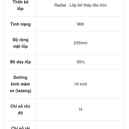
Thiết kế
Radial - Lốp bố thép tỏa tròn
lốp
Tình trạng
Mới
Độ rộng
235mm
mặt lốp
Bề dày lốp
55%
Đường
kính mâm
19 inch
xe (lazang)
Chỉ số tốc
H
độ
Chỉ số tải