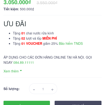
3.050.000₫
3.550.000₫
Tiết kiệm
: 500.000₫
ƯU ĐÃI
Tặng
01
chai nước rửa kính
Tặng
02
lượt vá lốp
MIỄN PHÍ
Tặng
01 VOUCHER
giảm 25%
Bảo hiểm TNDS
ÁP DỤNG CHO CÁC ĐƠN HÀNG ONLINE TẠI HÀ NỘI. GỌI
NGAY
084.89.11111
Xem thêm
-
+
Số lượng: