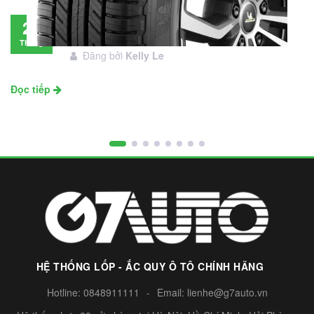
Đánh giá lốp Michelin Primacy SUV: Đáng
28
đầu tư không?
Tháng
Đăng bởi
Kelly Le
11
Đọc tiếp
HỆ THỐNG LỐP - ẮC QUY Ô TÔ CHÍNH HÃNG
Hotline:
0848911111
-
Email:
lienhe@g7auto.vn