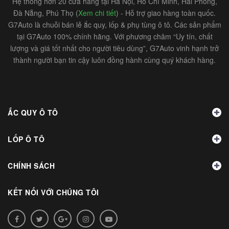
Hệ thống hơn 20 cửa hàng tại Hà Nội, Hồ Chí Minh, Hải Phòng,
Đà Nẵng, Phú Thọ (
Xem chi tiết
) - Hỗ trợ giao hàng toàn quốc.
G7Auto là chuỗi bán lẻ ắc quy, lốp & phụ tùng ô tô. Các sản phẩm
tại G7Auto 100% chính hãng. Với phương châm “Uy tín, chất
lượng và giá tốt nhất cho người tiêu dùng”, G7Auto vinh hạnh trở
thành người bạn tin cậy luôn đồng hành cùng quý khách hàng.
ẮC QUY Ô TÔ
LỐP Ô TÔ
CHÍNH SÁCH
KẾT NỐI VỚI CHÚNG TÔI