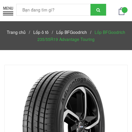
Trang chủ
/
Lốp ô tô
/
Lốp BFGoodrich
/
Lốp BFGoodrich
235/55R19 Advantage Touring