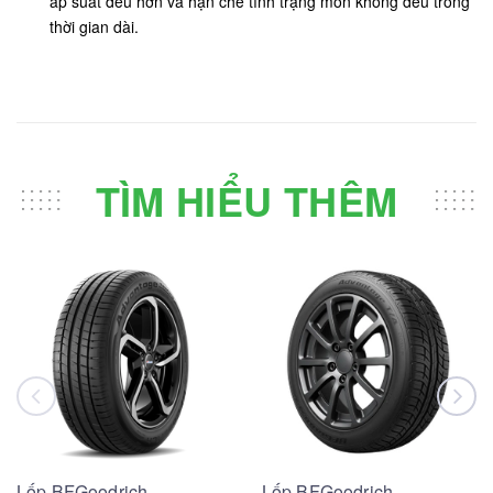
áp suất đều hơn và hạn chế tình trạng mòn không đều trong
thời gian dài.
TÌM HIỂU THÊM
Lốp BFGoodrich
Lốp BFGoodrich