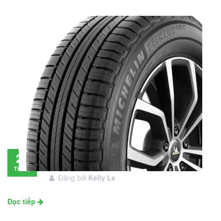
Đánh giá lốp Michelin Primacy SUV: Đáng
28
đầu tư không?
Tháng
Đăng bởi
Kelly Le
11
Đọc tiếp