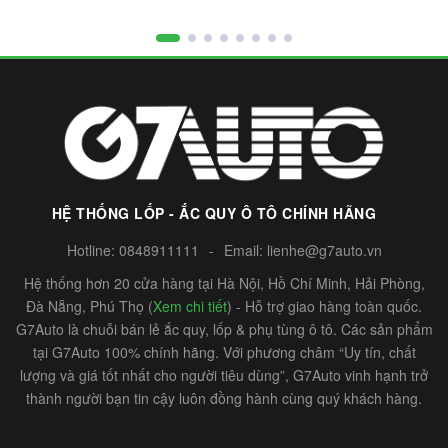
HỆ THỐNG LỐP - ẮC QUY Ô TÔ CHÍNH HÃNG
Hotline:
0848911111
-
Email:
lienhe@g7auto.vn
Hệ thống hơn 20 cửa hàng tại Hà Nội, Hồ Chí Minh, Hải Phòng,
Đà Nẵng, Phú Thọ (
Xem chi tiết
) - Hỗ trợ giao hàng toàn quốc.
G7Auto là chuỗi bán lẻ ắc quy, lốp & phụ tùng ô tô. Các sản phẩm
tại G7Auto 100% chính hãng. Với phương châm “Uy tín, chất
lượng và giá tốt nhất cho người tiêu dùng”, G7Auto vinh hạnh trở
thành người bạn tin cậy luôn đồng hành cùng quý khách hàng.