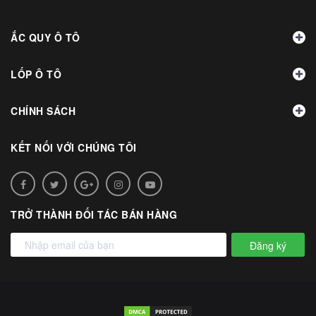
ẮC QUY Ô TÔ
LỐP Ô TÔ
CHÍNH SÁCH
KẾT NỐI VỚI CHÚNG TÔI
TRỞ THÀNH ĐỐI TÁC BÁN HÀNG
Đăng ký