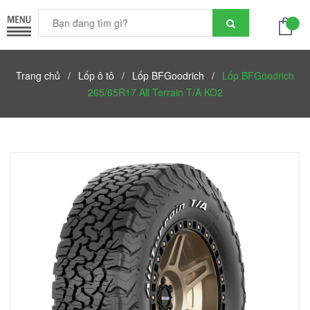
Trang chủ
/
Lốp ô tô
/
Lốp BFGoodrich
/
Lốp BFGoodrich
265/65R17 All Terrain T/A KO2