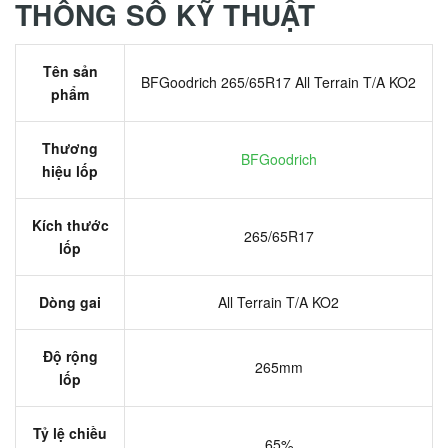
THÔNG SỐ KỸ THUẬT
Tên sản
BFGoodrich 265/65R17 All Terrain T/A KO2
phẩm
Thương
BFGoodrich
hiệu lốp
Kích thước
265/65R17
lốp
Dòng gai
All Terrain T/A KO2
Độ rộng
265mm
lốp
Tỷ lệ chiều
65%