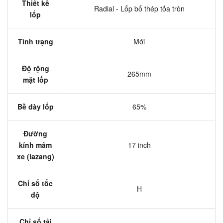
Thiết kế
Radial - Lốp bố thép tỏa tròn
lốp
Tình trạng
Mới
Độ rộng
265mm
mặt lốp
Bề dày lốp
65%
Đường
kính mâm
17 inch
xe (lazang)
Chỉ số tốc
H
độ
Chỉ số tải