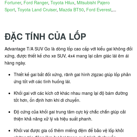
Fortuner
,
Ford Ranger
,
Toyota Hilux
,
Mitsubishi Pajero
Sport
,
Toyota Land Cruiser
,
Mazda BT50
,
Ford Everest
,...
ĐẶC TÍNH CỦA LỐP
Advantage T/A SUV Go là dòng lốp cao cấp với kiểu gai không đối
xứng, được thiết kế cho xe SUV, 4x4 mang lại cảm giác lái êm ái
hàng ngày.
Thiết kế gai bất đối xứng, rãnh gai hình zigzac giúp lốp phản
ứng tốt với các tình huống lái.
Khối gai với các kích cỡ khác nhau mang lại độ bám đường
tốt hơn, ổn định hơn khi di chuyển.
Độ cứng của khối gai trung tâm cực kỳ chắc chắn giúp cải
thiện khả năng xử lý và hiệu suất phanh.
Khối vai được gia cố thêm miếng đệm để bảo vệ lốp khỏi