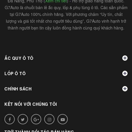
Đà Nẵng, Phú Thọ (
Xem chi tiết
) - Hỗ trợ giao hàng toàn quốc.
G7Auto là chuỗi bán lẻ ắc quy, lốp & phụ tùng ô tô. Các sản phẩm
tại G7Auto 100% chính hãng. Với phương châm “Uy tín, chất
lượng và giá tốt nhất cho người tiêu dùng”, G7Auto vinh hạnh trở
thành người bạn tin cậy luôn đồng hành cùng quý khách hàng.
ẮC QUY Ô TÔ
LỐP Ô TÔ
CHÍNH SÁCH
KẾT NỐI VỚI CHÚNG TÔI