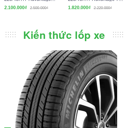
Touring
Drive Go
2.100.000₫
1.820.000₫
2.500.000₫
2.220.000₫
Kiến thức lốp xe