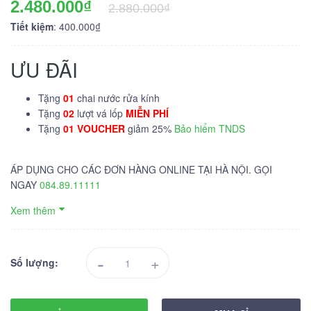
2.480.000₫
2.880.000₫
Tiết kiệm
: 400.000₫
ƯU ĐÃI
Tặng
01
chai nước rửa kính
Tặng
02
lượt vá lốp
MIỄN PHÍ
Tặng
01 VOUCHER
giảm 25%
Bảo hiểm TNDS
ÁP DỤNG CHO CÁC ĐƠN HÀNG ONLINE TẠI HÀ NỘI. GỌI
NGAY
084.89.11111
Xem thêm
-
+
Số lượng: