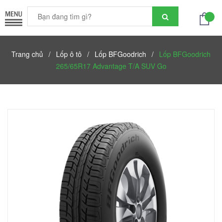
Trang chủ
/
Lốp ô tô
/
Lốp BFGoodrich
/
Lốp BFGoodrich
265/65R17 Advantage T/A SUV Go