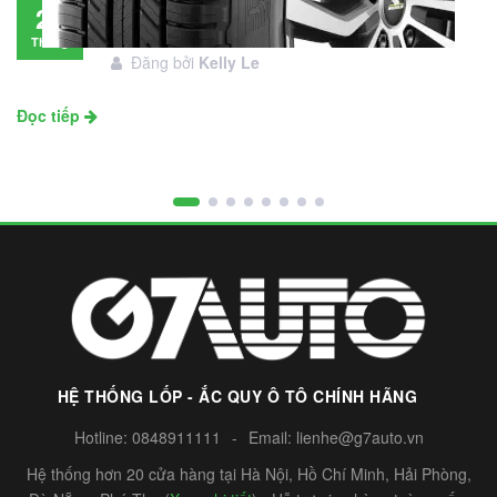
Đánh giá lốp Michelin Primacy SUV: Đáng
28
đầu tư không?
Tháng
Đăng bởi
Kelly Le
11
Đọc tiếp
HỆ THỐNG LỐP - ẮC QUY Ô TÔ CHÍNH HÃNG
Hotline:
0848911111
-
Email:
lienhe@g7auto.vn
Hệ thống hơn 20 cửa hàng tại Hà Nội, Hồ Chí Minh, Hải Phòng,