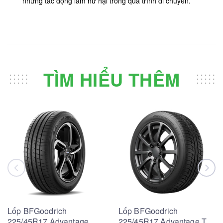
những tác động làm hư hại trong quá trình di chuyển.
TÌM HIỂU THÊM
Lốp BFGoodrich
Lốp BFGoodrich
225/45R17 Advantage
225/45R17 Advantage T/A