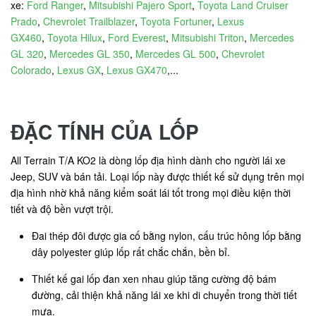
xe:
Ford Ranger
,
Mitsubishi Pajero Sport
,
Toyota Land Cruiser
Prado
,
Chevrolet Trailblazer
,
Toyota Fortuner
,
Lexus
GX460
,
Toyota Hilux
,
Ford Everest
,
Mitsubishi Triton
,
Mercedes
GL 320
,
Mercedes GL 350
,
Mercedes GL 500
,
Chevrolet
Colorado
,
Lexus GX
,
Lexus GX470
,...
ĐẶC TÍNH CỦA LỐP
All Terrain T/A KO2 là dòng lốp địa hình dành cho người lái xe
Jeep, SUV và bán tải. Loại lốp này được thiết kế sử dụng trên mọi
địa hình nhờ khả năng kiểm soát lái tốt trong mọi điều kiện thời
tiết và độ bền vượt trội.
Đai thép đôi được gia cố bằng nylon, cấu trúc hông lốp bằng
dây polyester giúp lốp rất chắc chắn, bền bỉ.
Thiết kế gai lốp đan xen nhau giúp tăng cường độ bám
đường, cải thiện khả năng lái xe khi di chuyển trong thời tiết
mưa.