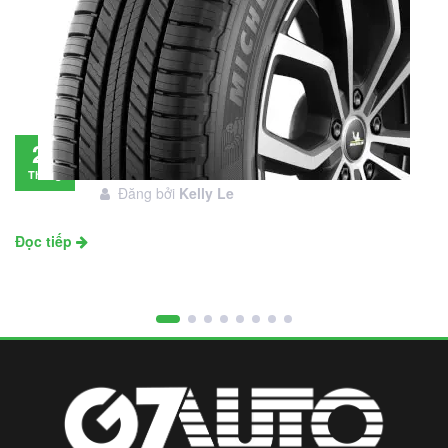
Đánh giá lốp Michelin Primacy SUV: Đáng
28
đầu tư không?
Tháng
Đăng bởi
Kelly Le
11
Đọc tiếp