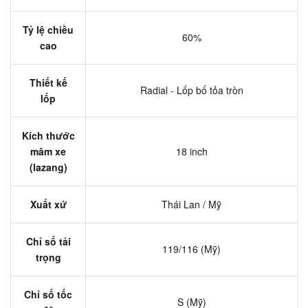
Tỷ lệ chiều
60%
cao
Thiết kế
Radial - Lốp bố tỏa tròn
lốp
Kích thước
mâm xe
18 inch
(lazang)
Xuất xứ
Thái Lan / Mỹ
Chỉ số tải
119/116 (Mỹ)
trọng
Chỉ số tốc
S (Mỹ)