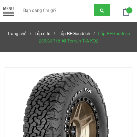
Trang chủ
/
Lốp ô tô
/
Lốp BFGoodrich
/
Lốp BFGoodrich
265/60R18 All Terrain T/A KO2