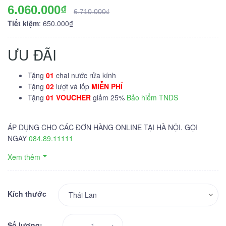
6.060.000₫
6.710.000₫
Tiết kiệm
: 650.000₫
ƯU ĐÃI
Tặng
01
chai nước rửa kính
Tặng
02
lượt vá lốp
MIỄN PHÍ
Tặng
01 VOUCHER
giảm 25%
Bảo hiểm TNDS
ÁP DỤNG CHO CÁC ĐƠN HÀNG ONLINE TẠI HÀ NỘI. GỌI
NGAY
084.89.11111
Xem thêm
Kích thước
-
+
Số lượng: