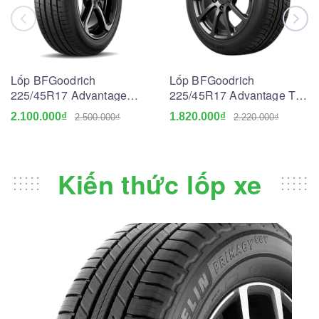
Lốp BFGoodrich
Lốp BFGoodrich
225/45R17 Advantage
225/45R17 Advantage T/A
Touring
Drive Go
2.100.000₫
1.820.000₫
2.500.000₫
2.220.000₫
Kiến thức lốp xe