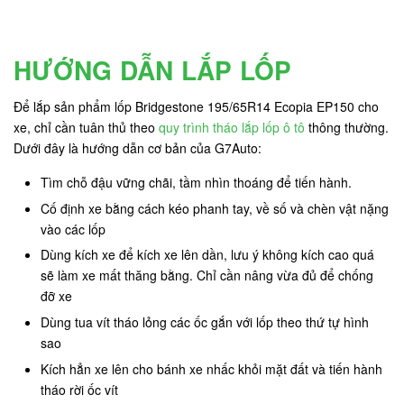
HƯỚNG DẪN LẮP LỐP
Để lắp sản phẩm lốp Bridgestone 195/65R14 Ecopia EP150 cho
xe, chỉ cần tuân thủ theo
quy trình tháo lắp lốp ô tô
thông thường.
Dưới đây là hướng dẫn cơ bản của G7Auto:
Tìm chỗ đậu vững chãi, tầm nhìn thoáng để tiến hành.
Cố định xe bằng cách kéo phanh tay, về số và chèn vật nặng
vào các lốp
Dùng kích xe để kích xe lên dần, lưu ý không kích cao quá
sẽ làm xe mất thăng bằng. Chỉ cần nâng vừa đủ để chống
đỡ xe
Dùng tua vít tháo lỏng các ốc gắn với lốp theo thứ tự hình
sao
Kích hẳn xe lên cho bánh xe nhấc khỏi mặt đất và tiến hành
tháo rời ốc vít