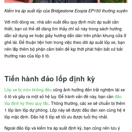
Kiểm tra áp suất lốp của Bridgestone Ecopia EP150 thường xuyên
Với mỗi dòng xe, nhà sản xuất đều quy định mức áp suất cần
thiết, bạn có thể dễ dàng tìm thấy chỉ số này trong sách hướng
dẫn sử dụng xe hoặc giấy hướng dẫn dán trên phần khung cửa ở
ghế lái. Để thuận tiện hơn trong việc theo dõi áp suất lốp xe, bạn
nên lắp thêm bộ phận cảm biến để kịp thời phát hiện bất cứ bất
thường nào của lốp ô tô.
Tiến hành đảo lốp định kỳ
Lốp xe bị mòn không đều
cũng ảnh hưởng đến trải nghiệm lái xe
ô tô và gây ra một số hệ lụy. Để tránh vấn đề này, bạn cần
đảo
lốp định kỳ theo quy tắc
. Thông thường, các xe sẽ chuẩn bị thêm
1 lốp làm lốp dự phòng. Lốp này sẽ được đảo đan xen cùng hệ 4
lốp mặc định. Đảo hệ 5 lốp sẽ tối ưu được tuổi thọ nhất.
Ngoài đảo lốp và kiểm tra áp suất định kỳ, bạn cũng nên lưu ý