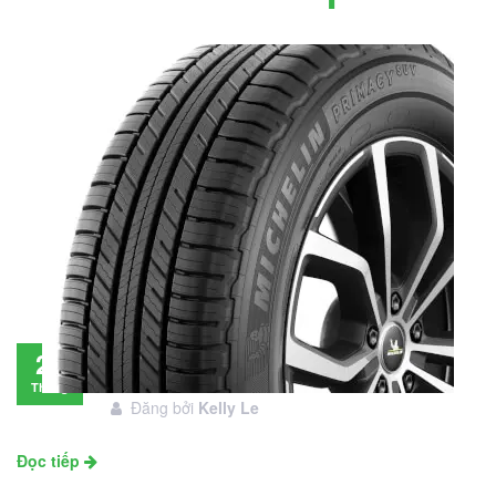
Đánh giá lốp Michelin Primacy SUV: Đáng
28
đầu tư không?
Tháng
Đăng bởi
Kelly Le
11
Đọc tiếp