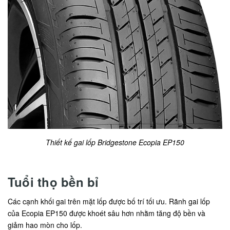
Thiết kế gai lốp Bridgestone Ecopia EP150
Tuổi thọ bền bỉ
Các cạnh khối gai trên mặt lốp được bố trí tối ưu. Rãnh gai lốp
của Ecopia EP150 được khoét sâu hơn nhằm tăng độ bền và
giảm hao mòn cho lốp.