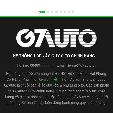
HỆ THỐNG LỐP - ẮC QUY Ô TÔ CHÍNH HÃNG
Hotline:
0848911111
-
Email:
lienhe@g7auto.vn
Hệ thống hơn 20 cửa hàng tại Hà Nội, Hồ Chí Minh, Hải Phòng,
Đà Nẵng, Phú Thọ (
Xem chi tiết
) - Hỗ trợ giao hàng toàn quốc.
G7Auto là chuỗi bán lẻ ắc quy, lốp & phụ tùng ô tô. Các sản phẩm
tại G7Auto 100% chính hãng. Với phương châm “Uy tín, chất
lượng và giá tốt nhất cho người tiêu dùng”, G7Auto vinh hạnh trở
thành người bạn tin cậy luôn đồng hành cùng quý khách hàng.