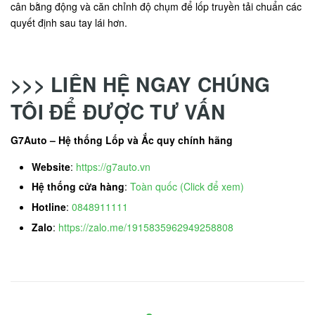
cân bằng động và căn chỉnh độ chụm để lốp truyền tải chuẩn các
quyết định sau tay lái hơn.
>>> LIÊN HỆ NGAY CHÚNG
TÔI ĐỂ ĐƯỢC TƯ VẤN
G7Auto – Hệ thống Lốp và Ắc quy chính hãng
Website
:
https://g7auto.vn
Hệ thống cửa hàng
:
Toàn quốc (Click để xem)
Hotline
:
0848911111
Zalo
:
https://zalo.me/1915835962949258808