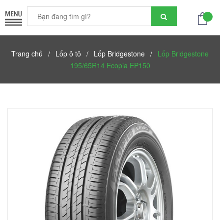
Trang chủ
/
Lốp ô tô
/
Lốp Bridgestone
/
Lốp Bridgestone
195/65R14 Ecopia EP150