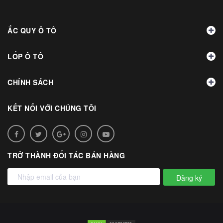
ẮC QUY Ô TÔ
LỐP Ô TÔ
CHÍNH SÁCH
KẾT NỐI VỚI CHÚNG TÔI
TRỞ THÀNH ĐỐI TÁC BÁN HÀNG
Đăng ký