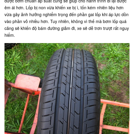
được bơm chuẩn áp suất cũng sẽ giúp cho hành trình đi lại được
êm ái hơn. Lốp bị non vừa khiến xe bị ì, tốn kém nhiên liệu hơn
vừa gây ảnh hưởng nghiểm trọng đến phần gai lốp khi áp lực dồn
vào phần vỏ nhiều hơn. Tuy nhiên, không vì thế mà bơm lốp quá
căng sẽ khiến độ bám đường giảm đi, xe sẽ dễ trơn trượt rất nguy
hiểm.