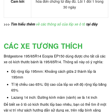
Cam kết
hóa đơn chứng từ đầy đủ. Lỗi 1 đổi 1 trong
30 ngày
>>> Tìm hiểu thêm
về các thông số của lốp xe ô tô
tại đây
CÁC XE TƯƠNG THÍCH
Bridgestone 195/65R14 Ecopia EP150 dùng được cho tất cả các
xe có kích thước bánh là 195/65R14. Thông số này có ý nghĩa:
Độ rộng lốp 195mm: Khoảng cách giữa 2 thành lốp là
195mm
Tỉ lệ chiều cao 65%: Độ cao của lốp so với độ rộng lốp bằng
65%
Lazang 14 inch: Đường kính mâm (vành) xe là 14 inch
Để biết xe ô tô có kích thước lốp bao nhiêu, bạn có thể tìm ở một
vài vị trí như sách hướng dẫn sử dụng xe, trên nắp bình xăng