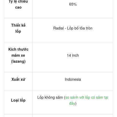
Tỷ lệ chiều
65%
cao
Thiết kế
Radial - Lốp bố tỏa tròn
lốp
Kích thước
mâm xe
14 inch
(lazang)
Xuất xứ
Indonesia
Lốp không săm (
so sánh với lốp có săm tại
Loại lốp
đây
)