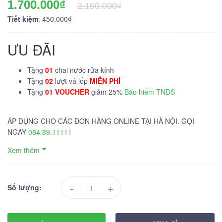
1.700.000₫
2.150.000₫
Tiết kiệm
: 450.000₫
ƯU ĐÃI
Tặng
01
chai nước rửa kính
Tặng
02
lượt vá lốp
MIỄN PHÍ
Tặng
01 VOUCHER
giảm 25%
Bảo hiểm TNDS
ÁP DỤNG CHO CÁC ĐƠN HÀNG ONLINE TẠI HÀ NỘI. GỌI
NGAY
084.89.11111
Xem thêm
-
+
Số lượng: