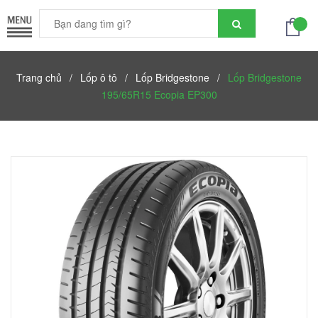
Trang chủ
/
Lốp ô tô
/
Lốp Bridgestone
/
Lốp Bridgestone
195/65R15 Ecopia EP300