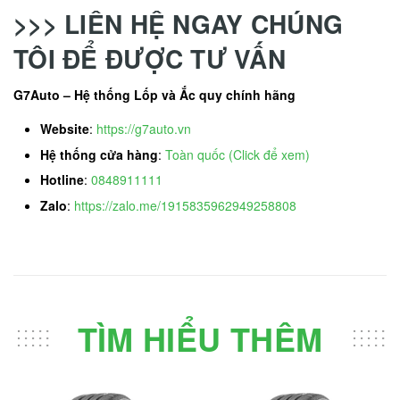
>>> LIÊN HỆ NGAY CHÚNG
TÔI ĐỂ ĐƯỢC TƯ VẤN
G7Auto – Hệ thống Lốp và Ắc quy chính hãng
Website
:
https://g7auto.vn
Hệ thống cửa hàng
:
Toàn quốc (Click để xem)
Hotline
:
0848911111
Zalo
:
https://zalo.me/1915835962949258808
TÌM HIỂU THÊM