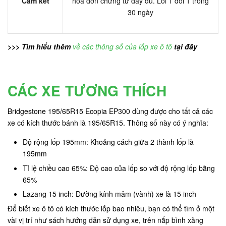
Cam kết
hóa đơn chứng từ đầy đủ. Lỗi 1 đổi 1 trong
30 ngày
>>> Tìm hiểu thêm
về các thông số của lốp xe ô tô
tại đây
CÁC XE TƯƠNG THÍCH
Bridgestone 195/65R15 Ecopia EP300 dùng được cho tất cả các
xe có kích thước bánh là 195/65R15. Thông số này có ý nghĩa:
Độ rộng lốp 195mm: Khoảng cách giữa 2 thành lốp là
195mm
Tỉ lệ chiều cao 65%: Độ cao của lốp so với độ rộng lốp bằng
65%
Lazang 15 inch: Đường kính mâm (vành) xe là 15 inch
Để biết xe ô tô có kích thước lốp bao nhiêu, bạn có thể tìm ở một
vài vị trí như sách hướng dẫn sử dụng xe, trên nắp bình xăng