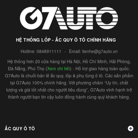
HỆ THỐNG LỐP - ẮC QUY Ô TÔ CHÍNH HÃNG
Hotline:
0848911111
-
Email:
lienhe@g7auto.vn
Hệ thống hơn 20 cửa hàng tại Hà Nội, Hồ Chí Minh, Hải Phòng,
Đà Nẵng, Phú Thọ (
Xem chi tiết
) - Hỗ trợ giao hàng toàn quốc.
G7Auto là chuỗi bán lẻ ắc quy, lốp & phụ tùng ô tô. Các sản phẩm
tại G7Auto 100% chính hãng. Với phương châm “Uy tín, chất
lượng và giá tốt nhất cho người tiêu dùng”, G7Auto vinh hạnh trở
thành người bạn tin cậy luôn đồng hành cùng quý khách hàng.
ẮC QUY Ô TÔ