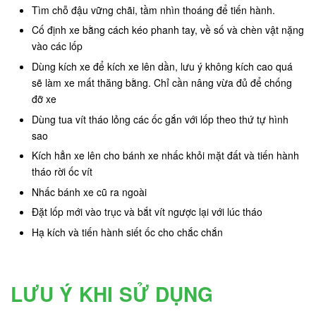
Tìm chỗ đậu vững chãi, tầm nhìn thoáng để tiến hành.
Cố định xe bằng cách kéo phanh tay, về số và chèn vật nặng
vào các lốp
Dùng kích xe để kích xe lên dần, lưu ý không kích cao quá
sẽ làm xe mất thăng bằng. Chỉ cần nâng vừa đủ để chống
đỡ xe
Dùng tua vít tháo lỏng các ốc gắn với lốp theo thứ tự hình
sao
Kích hẳn xe lên cho bánh xe nhấc khỏi mặt đất và tiến hành
tháo rời ốc vít
Nhấc bánh xe cũ ra ngoài
Đặt lốp mới vào trục và bắt vít ngược lại với lúc tháo
Hạ kích và tiến hành siết ốc cho chắc chắn
LƯU Ý KHI SỬ DỤNG