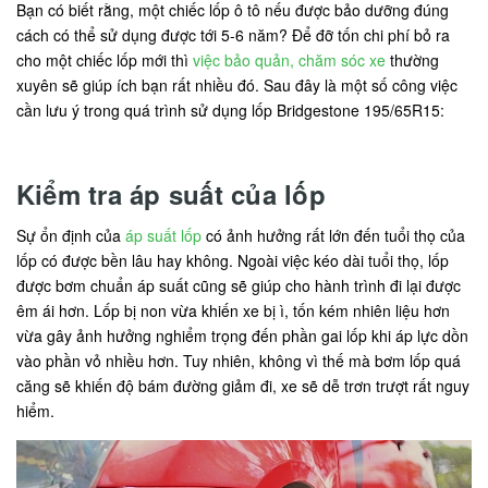
Bạn có biết rằng, một chiếc lốp ô tô nếu được bảo dưỡng đúng
cách có thể sử dụng được tới 5-6 năm? Để đỡ tốn chi phí bỏ ra
cho một chiếc lốp mới thì
việc bảo quản, chăm sóc xe
thường
xuyên sẽ giúp ích bạn rất nhiều đó. Sau đây là một số công việc
cần lưu ý trong quá trình sử dụng lốp Bridgestone 195/65R15:
Kiểm tra áp suất của lốp
Sự ổn định của
áp suất lốp
có ảnh hưởng rất lớn đến tuổi thọ của
lốp có được bền lâu hay không. Ngoài việc kéo dài tuổi thọ, lốp
được bơm chuẩn áp suất cũng sẽ giúp cho hành trình đi lại được
êm ái hơn. Lốp bị non vừa khiến xe bị ì, tốn kém nhiên liệu hơn
vừa gây ảnh hưởng nghiểm trọng đến phần gai lốp khi áp lực dồn
vào phần vỏ nhiều hơn. Tuy nhiên, không vì thế mà bơm lốp quá
căng sẽ khiến độ bám đường giảm đi, xe sẽ dễ trơn trượt rất nguy
hiểm.