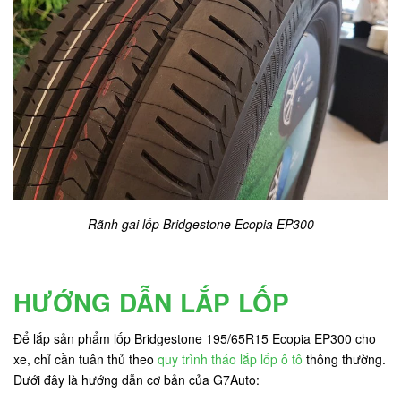
Rãnh gai lốp Bridgestone Ecopia EP300
HƯỚNG DẪN LẮP LỐP
Để lắp sản phẩm lốp Bridgestone 195/65R15 Ecopia EP300 cho
xe, chỉ cần tuân thủ theo
quy trình tháo lắp lốp ô tô
thông thường.
Dưới đây là hướng dẫn cơ bản của G7Auto: