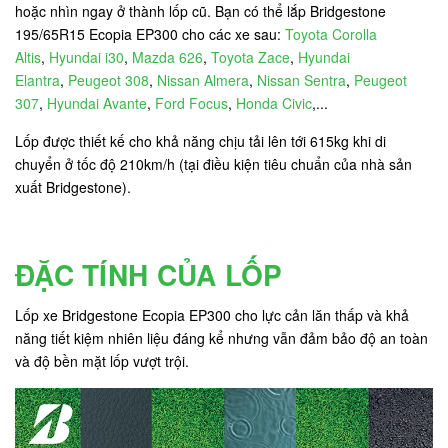
hoặc nhìn ngay ở thành lốp cũ. Bạn có thể lắp Bridgestone
195/65R15 Ecopia EP300 cho các xe sau:
Toyota Corolla
Altis
,
Hyundai i30
,
Mazda 626
,
Toyota Zace
,
Hyundai
Elantra
,
Peugeot 308
,
Nissan Almera
,
Nissan Sentra
,
Peugeot
307
,
Hyundai Avante
,
Ford Focus
,
Honda Civic
,...
Lốp được thiết kế cho khả năng chịu tải lên tới 615kg khi di
chuyển ở tốc độ 210km/h (tại điều kiện tiêu chuẩn của nhà sản
xuất Bridgestone).
ĐẶC TÍNH CỦA LỐP
Lốp xe Bridgestone Ecopia EP300 cho lực cản lăn thấp và khả
năng tiết kiệm nhiên liệu đáng kể nhưng vẫn đảm bảo độ an toàn
và độ bền mặt lốp vượt trội.