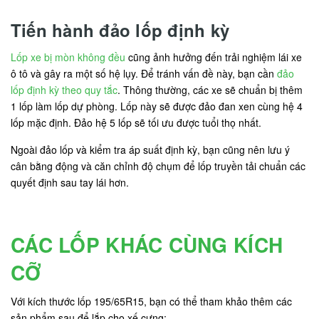
Tiến hành đảo lốp định kỳ
Lốp xe bị mòn không đều
cũng ảnh hưởng đến trải nghiệm lái xe
ô tô và gây ra một số hệ lụy. Để tránh vấn đề này, bạn cần
đảo
lốp định kỳ theo quy tắc
. Thông thường, các xe sẽ chuẩn bị thêm
1 lốp làm lốp dự phòng. Lốp này sẽ được đảo đan xen cùng hệ 4
lốp mặc định. Đảo hệ 5 lốp sẽ tối ưu được tuổi thọ nhất.
Ngoài đảo lốp và kiểm tra áp suất định kỳ, bạn cũng nên lưu ý
cân bằng động và căn chỉnh độ chụm để lốp truyền tải chuẩn các
quyết định sau tay lái hơn.
CÁC LỐP KHÁC CÙNG KÍCH
CỠ
Với kích thước lốp 195/65R15, bạn có thể tham khảo thêm các
sản phẩm sau để lắp cho xế cưng: