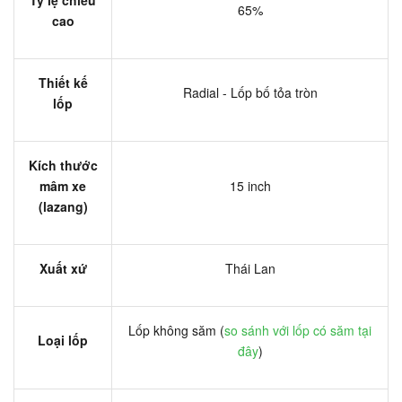
65%
cao
Thiết kế
Radial - Lốp bố tỏa tròn
lốp
Kích thước
mâm xe
15 inch
(lazang)
Xuất xứ
Thái Lan
Lốp không săm (
so sánh với lốp có săm tại
Loại lốp
đây
)