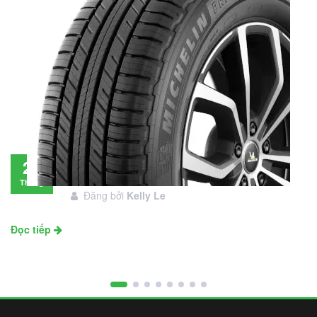
Đánh giá lốp Michelin Primacy SUV: Đáng
28
đầu tư không?
Tháng
Đăng bởi
Kelly Le
11
Đọc tiếp