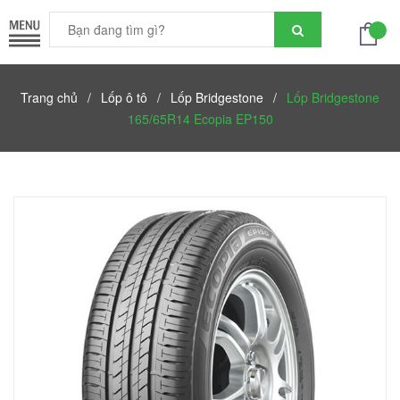
Trang chủ
/
Lốp ô tô
/
Lốp Bridgestone
/
Lốp Bridgestone
165/65R14 Ecopia EP150