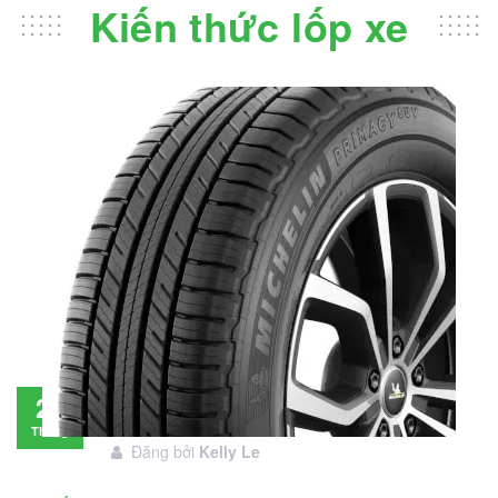
Kiến thức lốp xe
Đánh giá lốp Michelin Primacy SUV: Đáng
28
đầu tư không?
Tháng
Đăng bởi
Kelly Le
11