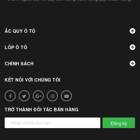
ẮC QUY Ô TÔ
LỐP Ô TÔ
CHÍNH SÁCH
KẾT NỐI VỚI CHÚNG TÔI
TRỞ THÀNH ĐỐI TÁC BÁN HÀNG
Đăng ký