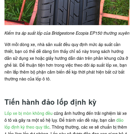
Kiểm tra áp suất lốp của Bridgestone Ecopia EP150 thường xuyên
Với mỗi dòng xe, nhà sản xuất đều quy định mức áp suất cần
thiết, bạn có thể dễ dàng tìm thấy chỉ số này trong sách hướng
dẫn sử dụng xe hoặc giấy hướng dẫn dán trên phần khung cửa ở
ghế lái. Để thuận tiện hơn trong việc theo dõi áp suất lốp xe, bạn
nên lắp thêm bộ phận cảm biến để kịp thời phát hiện bất cứ bất
thường nào của lốp ô tô.
Tiến hành đảo lốp định kỳ
Lốp xe bị mòn không đều
cũng ảnh hưởng đến trải nghiệm lái xe
ô tô và gây ra một số hệ lụy. Để tránh vấn đề này, bạn cần
đảo
lốp định kỳ theo quy tắc
. Thông thường, các xe sẽ chuẩn bị thêm
1 lốp làm lốp dự phòng. Lốp này sẽ được đảo đan xen cùng hệ 4