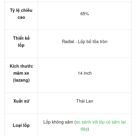
Tỷ lệ chiều
65%
cao
Thiết kế
Radial - Lốp bố tỏa tròn
lốp
Kích thước
mâm xe
14 inch
(lazang)
Xuất xứ
Thái Lan
Lốp không săm (
so sánh với lốp có săm tại
Loại lốp
đây
)