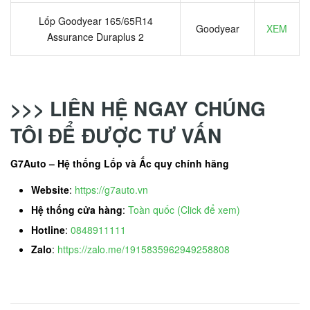
Lốp Goodyear 165/65R14
Goodyear
XEM
Assurance Duraplus 2
>>> LIÊN HỆ NGAY CHÚNG
TÔI ĐỂ ĐƯỢC TƯ VẤN
G7Auto – Hệ thống Lốp và Ắc quy chính hãng
Website
:
https://g7auto.vn
Hệ thống cửa hàng
:
Toàn quốc (Click để xem)
Hotline
:
0848911111
Zalo
:
https://zalo.me/1915835962949258808