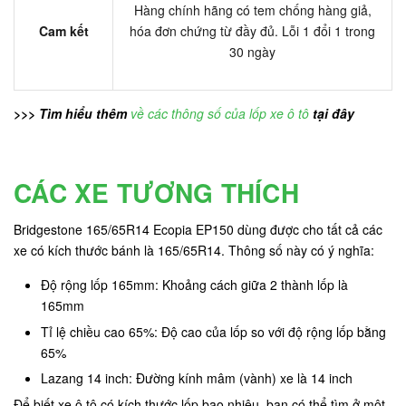
Hàng chính hãng có tem chống hàng giả,
Cam kết
hóa đơn chứng từ đầy đủ. Lỗi 1 đổi 1 trong
30 ngày
>>> Tìm hiểu thêm
về các thông số của lốp xe ô tô
tại đây
CÁC XE TƯƠNG THÍCH
Bridgestone 165/65R14 Ecopia EP150 dùng được cho tất cả các
xe có kích thước bánh là 165/65R14. Thông số này có ý nghĩa:
Độ rộng lốp 165mm: Khoảng cách giữa 2 thành lốp là
165mm
Tỉ lệ chiều cao 65%: Độ cao của lốp so với độ rộng lốp bằng
65%
Lazang 14 inch: Đường kính mâm (vành) xe là 14 inch
Để biết xe ô tô có kích thước lốp bao nhiêu, bạn có thể tìm ở một