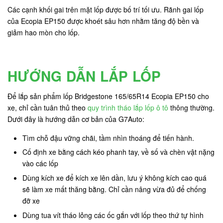
Các cạnh khối gai trên mặt lốp được bố trí tối ưu. Rãnh gai lốp
của Ecopia EP150 được khoét sâu hơn nhằm tăng độ bền và
giảm hao mòn cho lốp.
HƯỚNG DẪN LẮP LỐP
Để lắp sản phẩm lốp Bridgestone 165/65R14 Ecopia EP150 cho
xe, chỉ cần tuân thủ theo
quy trình tháo lắp lốp ô tô
thông thường.
Dưới đây là hướng dẫn cơ bản của G7Auto:
Tìm chỗ đậu vững chãi, tầm nhìn thoáng để tiến hành.
Cố định xe bằng cách kéo phanh tay, về số và chèn vật nặng
vào các lốp
Dùng kích xe để kích xe lên dần, lưu ý không kích cao quá
sẽ làm xe mất thăng bằng. Chỉ cần nâng vừa đủ để chống
đỡ xe
Dùng tua vít tháo lỏng các ốc gắn với lốp theo thứ tự hình