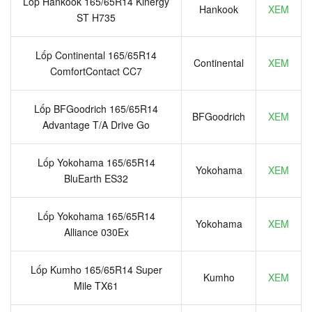
Lốp Hankook 165/65R14 Kinergy
Hankook
XEM
ST H735
Lốp Continental 165/65R14
Continental
XEM
ComfortContact CC7
Lốp BFGoodrich 165/65R14
BFGoodrich
XEM
Advantage T/A Drive Go
Lốp Yokohama 165/65R14
Yokohama
XEM
BluEarth ES32
Lốp Yokohama 165/65R14
Yokohama
XEM
Alliance 030Ex
Lốp Kumho 165/65R14 Super
Kumho
XEM
Mile TX61