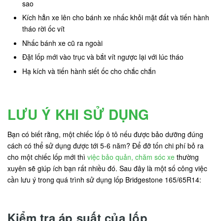
sao
Kích hẳn xe lên cho bánh xe nhấc khỏi mặt đất và tiến hành
tháo rời ốc vít
Nhấc bánh xe cũ ra ngoài
Đặt lốp mới vào trục và bắt vít ngược lại với lúc tháo
Hạ kích và tiến hành siết ốc cho chắc chắn
LƯU Ý KHI SỬ DỤNG
Bạn có biết rằng, một chiếc lốp ô tô nếu được bảo dưỡng đúng
cách có thể sử dụng được tới 5-6 năm? Để đỡ tốn chi phí bỏ ra
cho một chiếc lốp mới thì
việc bảo quản, chăm sóc xe
thường
xuyên sẽ giúp ích bạn rất nhiều đó. Sau đây là một số công việc
cần lưu ý trong quá trình sử dụng lốp Bridgestone 165/65R14:
Kiểm tra áp suất của lốp