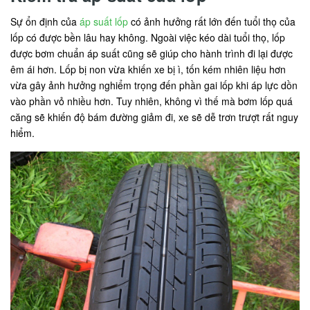
Sự ổn định của
áp suất lốp
có ảnh hưởng rất lớn đến tuổi thọ của
lốp có được bền lâu hay không. Ngoài việc kéo dài tuổi thọ, lốp
được bơm chuẩn áp suất cũng sẽ giúp cho hành trình đi lại được
êm ái hơn. Lốp bị non vừa khiến xe bị ì, tốn kém nhiên liệu hơn
vừa gây ảnh hưởng nghiểm trọng đến phần gai lốp khi áp lực dồn
vào phần vỏ nhiều hơn. Tuy nhiên, không vì thế mà bơm lốp quá
căng sẽ khiến độ bám đường giảm đi, xe sẽ dễ trơn trượt rất nguy
hiểm.