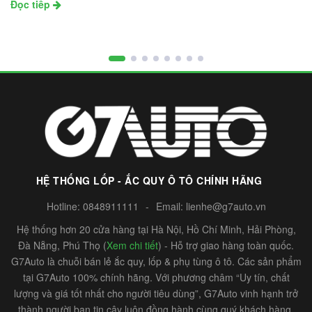
Đọc tiếp
HỆ THỐNG LỐP - ẮC QUY Ô TÔ CHÍNH HÃNG
Hotline:
0848911111
-
Email:
lienhe@g7auto.vn
Hệ thống hơn 20 cửa hàng tại Hà Nội, Hồ Chí Minh, Hải Phòng,
Đà Nẵng, Phú Thọ (
Xem chi tiết
) - Hỗ trợ giao hàng toàn quốc.
G7Auto là chuỗi bán lẻ ắc quy, lốp & phụ tùng ô tô. Các sản phẩm
tại G7Auto 100% chính hãng. Với phương châm “Uy tín, chất
lượng và giá tốt nhất cho người tiêu dùng”, G7Auto vinh hạnh trở
thành người bạn tin cậy luôn đồng hành cùng quý khách hàng.