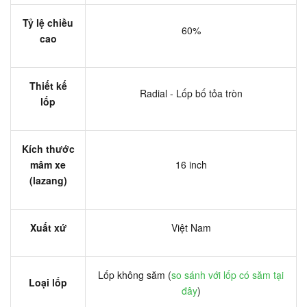
Tỷ lệ chiều
60%
cao
Thiết kế
Radial - Lốp bố tỏa tròn
lốp
Kích thước
mâm xe
16 inch
(lazang)
Xuất xứ
Việt Nam
Lốp không săm (
so sánh với lốp có săm tại
Loại lốp
đây
)