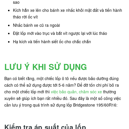
sao
Kích hẳn xe lên cho bánh xe nhấc khỏi mặt đất và tiến hành
tháo rời ốc vít
Nhấc bánh xe cũ ra ngoài
Đặt lốp mới vào trục và bắt vít ngược lại với lúc tháo
Hạ kích và tiến hành siết ốc cho chắc chắn
LƯU Ý KHI SỬ DỤNG
Bạn có biết rằng, một chiếc lốp ô tô nếu được bảo dưỡng đúng
cách có thể sử dụng được tới 5-6 năm? Để đỡ tốn chi phí bỏ ra
cho một chiếc lốp mới thì
việc bảo quản, chăm sóc xe
thường
xuyên sẽ giúp ích bạn rất nhiều đó. Sau đây là một số công việc
cần lưu ý trong quá trình sử dụng lốp Bridgestone 195/60R16:
Kiểm tra áp suất của lốp