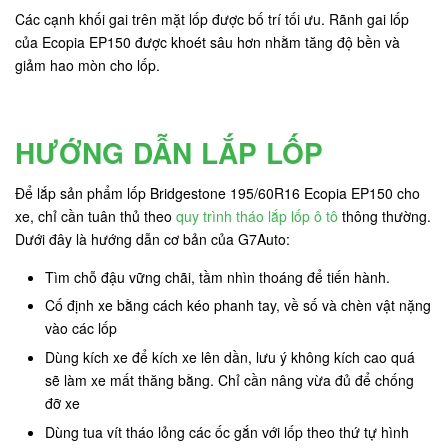
Các cạnh khối gai trên mặt lốp được bố trí tối ưu. Rãnh gai lốp
của Ecopia EP150 được khoét sâu hơn nhằm tăng độ bền và
giảm hao mòn cho lốp.
HƯỚNG DẪN LẮP LỐP
Để lắp sản phẩm lốp Bridgestone 195/60R16 Ecopia EP150 cho
xe, chỉ cần tuân thủ theo
quy trình tháo lắp lốp ô tô
thông thường.
Dưới đây là hướng dẫn cơ bản của G7Auto:
Tìm chỗ đậu vững chãi, tầm nhìn thoáng để tiến hành.
Cố định xe bằng cách kéo phanh tay, về số và chèn vật nặng
vào các lốp
Dùng kích xe để kích xe lên dần, lưu ý không kích cao quá
sẽ làm xe mất thăng bằng. Chỉ cần nâng vừa đủ để chống
đỡ xe
Dùng tua vít tháo lỏng các ốc gắn với lốp theo thứ tự hình