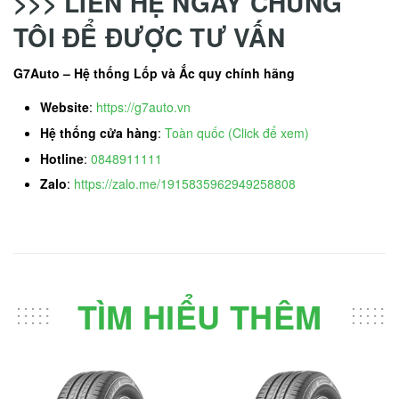
>>> LIÊN HỆ NGAY CHÚNG
TÔI ĐỂ ĐƯỢC TƯ VẤN
G7Auto – Hệ thống Lốp và Ắc quy chính hãng
Website
:
https://g7auto.vn
Hệ thống cửa hàng
:
Toàn quốc (Click để xem)
Hotline
:
0848911111
Zalo
:
https://zalo.me/1915835962949258808
TÌM HIỂU THÊM