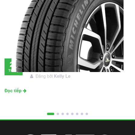
Đánh giá lốp Michelin Primacy SUV: Đáng
28
đầu tư không?
Tháng
Đăng bởi
Kelly Le
11
Đọc tiếp