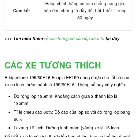
Hàng chính hãng có tem chống hàng giả,
Cam kết
hóa đơn chứng từ đầy đủ. Lỗi 1 đổi 1 trong
30 ngày
>>> Tìm hiểu thêm
về các thông số của lốp xe ô tô
tại đây
CÁC XE TƯƠNG THÍCH
Bridgestone 195/60R16 Ecopia EP150 dùng được cho tất cả các
xe có kích thước bánh là 195/60R16. Thông số này có ý nghĩa:
Độ rộng lốp 195mm: Khoảng cách giữa 2 thành lốp là
195mm
Tỉ lệ chiều cao 60%: Độ cao của lốp so với độ rộng lốp bằng
60%
Lazang 16 inch: Đường kính mâm (vành) xe là 16 inch
Để biết xe ô tô có kích thước lốp bao nhiêu, bạn có thể tìm ở một