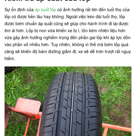
Sự ổn định của
áp suất lốp
có ảnh hưởng rất lớn đến tuổi thọ của
lốp có được bền lâu hay không. Ngoài việc kéo dài tuổi thọ, lốp
được bơm chuẩn áp suất cũng sẽ giúp cho hành trình đi lại được
êm ái hơn. Lốp bị non vừa khiến xe bị ì, tốn kém nhiên liệu hơn
vừa gây ảnh hưởng nghiểm trọng đến phần gai lốp khi áp lực dồn
vào phần vỏ nhiều hơn. Tuy nhiên, không vì thế mà bơm lốp quá
căng sẽ khiến độ bám đường giảm đi, xe sẽ dễ trơn trượt rất nguy
hiểm.