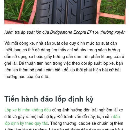
Kiểm tra áp suất lốp của Bridgestone Ecopia EP150 thường xuyên
Với mỗi dòng xe, nhà sản xuất đều quy định mức áp suất cần
thiết, bạn có thể dễ dàng tìm thấy chỉ số này trong sách hướng
dẫn sử dụng xe hoặc giấy hướng dẫn dán trên phần khung cửa ở
ghế lái. Để thuận tiện hơn trong việc theo dõi áp suất lốp xe, bạn
nên lắp thêm bộ phận cảm biến để kịp thời phát hiện bất cứ bất
thường nào của lốp ô tô.
Tiến hành đảo lốp định kỳ
Lốp xe bị mòn không đều
cũng ảnh hưởng đến trải nghiệm lái xe
ô tô và gây ra một số hệ lụy. Để tránh vấn đề này, bạn cần
đảo
lốp định kỳ theo quy tắc
. Thông thường, các xe sẽ chuẩn bị thêm
1 lốp làm lốp dự phòng. Lốp này sẽ được đảo đan xen cùng hệ 4