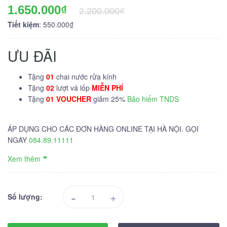
1.650.000₫
2.200.000₫
Tiết kiệm
: 550.000₫
ƯU ĐÃI
Tặng
01
chai nước rửa kính
Tặng
02
lượt vá lốp
MIỄN PHÍ
Tặng
01 VOUCHER
giảm 25%
Bảo hiểm TNDS
ÁP DỤNG CHO CÁC ĐƠN HÀNG ONLINE TẠI HÀ NỘI. GỌI
NGAY
084.89.11111
Xem thêm
-
+
Số lượng: