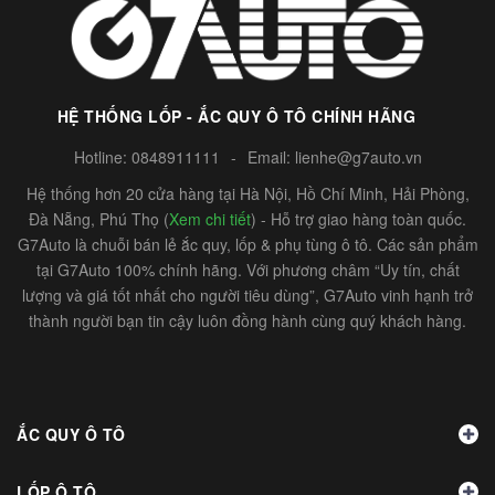
HỆ THỐNG LỐP - ẮC QUY Ô TÔ CHÍNH HÃNG
Hotline:
0848911111
-
Email:
lienhe@g7auto.vn
Hệ thống hơn 20 cửa hàng tại Hà Nội, Hồ Chí Minh, Hải Phòng,
Đà Nẵng, Phú Thọ (
Xem chi tiết
) - Hỗ trợ giao hàng toàn quốc.
G7Auto là chuỗi bán lẻ ắc quy, lốp & phụ tùng ô tô. Các sản phẩm
tại G7Auto 100% chính hãng. Với phương châm “Uy tín, chất
lượng và giá tốt nhất cho người tiêu dùng”, G7Auto vinh hạnh trở
thành người bạn tin cậy luôn đồng hành cùng quý khách hàng.
ẮC QUY Ô TÔ
LỐP Ô TÔ