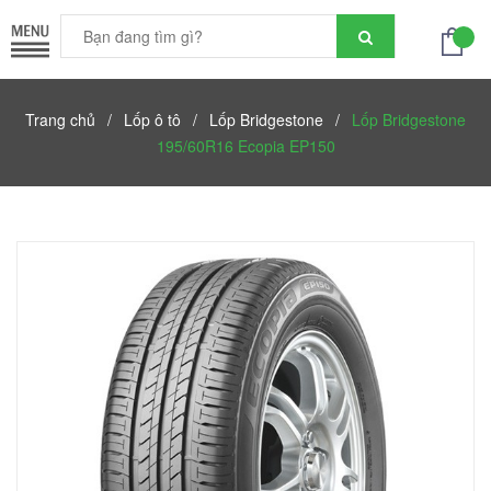
Trang chủ
/
Lốp ô tô
/
Lốp Bridgestone
/
Lốp Bridgestone
195/60R16 Ecopia EP150