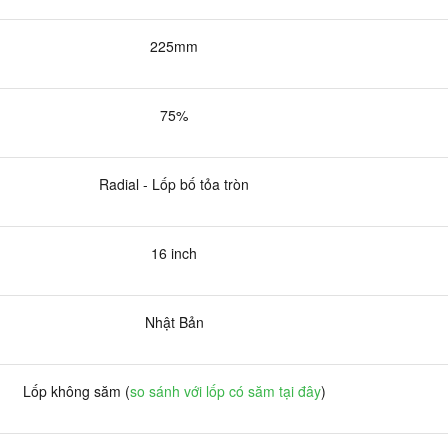
225mm
75%
Radial - Lốp bố tỏa tròn
16 inch
Nhật Bản
Lốp không săm (
so sánh với lốp có săm tại đây
)