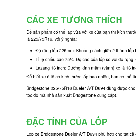
CÁC XE TƯƠNG THÍCH
Để sản phẩm có thể lắp vừa với xe của bạn thì kích thư
là 225/75R16, với ý nghĩa:
Độ rộng lốp 225mm: Khoảng cách giữa 2 thành lốp
Tỉ lệ chiều cao 75%: Độ cao của lốp so với độ rộng
Lazang 16 inch: Đường kính mâm (vành) xe là 16 in
Để biết xe ô tô có kích thước lốp bao nhiêu, bạn có thể 
Bridgestone 225/75R16 Dueler A/T D694 dùng được cho các
tốc độ mà nhà sản xuất Bridgestone cung cấp).
ĐẶC TÍNH CỦA LỐP
Lốp xe Bridgestone Dueler A/T D694 phù hợp cho tất cả 