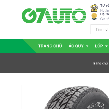
Tư v
Hotli
Hệ t
Giá t
TRANG CHỦ
ẮC QUY
LỐP
Trang chủ