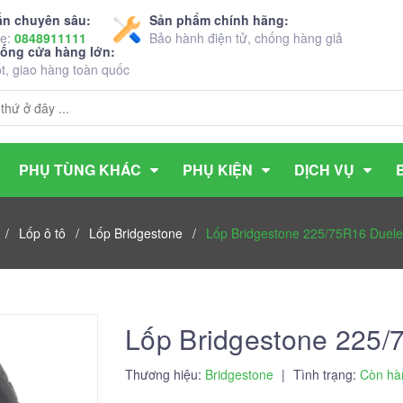
ấn chuyên sâu:
Sản phẩm chính hãng:
ne:
0848911111
Bảo hành điện tử, chống hàng giả
hống cửa hàng lớn:
ốt, giao hàng toàn quốc
PHỤ TÙNG KHÁC
PHỤ KIỆN
DỊCH VỤ
/
Lốp ô tô
/
Lốp Bridgestone
/
Lốp Bridgestone 225/75R16 Duele
Lốp Bridgestone 225/
Thương hiệu:
Bridgestone
|
Tình trạng:
Còn hà