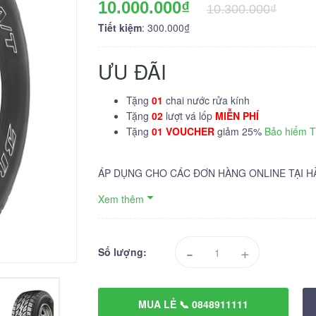
10.000.000₫
10.300.000₫
Tiết kiệm
: 300.000₫
ƯU ĐÃI
Tặng
01
chai nước rửa kính
Tặng
02
lượt vá lốp
MIỄN PHÍ
Tặng
01 VOUCHER
giảm 25%
Bảo hiểm 
ÁP DỤNG CHO CÁC ĐƠN HÀNG ONLINE TẠI H
Xem thêm
-
+
Số lượng:
MUA LẺ 📞 0848911111