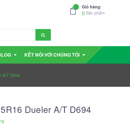
Giỏ hàng:
(
)
Sản phẩm
BLOG
KẾT NỐI VỚI CHÚNG TÔI
r A/T D694
75R16 Dueler A/T D694
ng