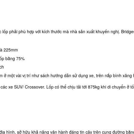
ớc lốp phải phù hợp với kích thước mà nhà sản xuất khuyến nghị. Brid
 là 225mm
 lốp bằng 75%
ch
tìm ở một vài vị trí như sách hướng dẫn sử dụng xe, trên nắp bình xăng
 xe SUV/ Crossover. Lốp có thể chịu tải tới 875kg khi di chuyển ở tốc
địa hình, sở hữu khả năng vận hành đáng tin cậy trên cung đường bằn