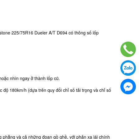
gestone 225/75R16 Dueler A/T D694 có thông số lốp
 hoặc nhìn ngay ở thành lốp cũ.
 độ 180km/h (dựa trên quy đổi chỉ số tải trọng và chỉ số
g phẳng và cả những đoạn gồ ghề, với phản xạ lái chính