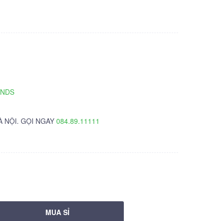
TNDS
À NỘI. GỌI NGAY
084.89.11111
MUA SỈ