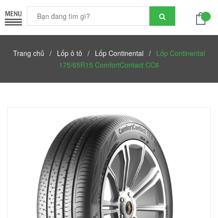
Trang chủ
/
Lốp ô tô
/
Lốp Continental
/
Lốp Continental
175/65R15 ComfortContact CC6