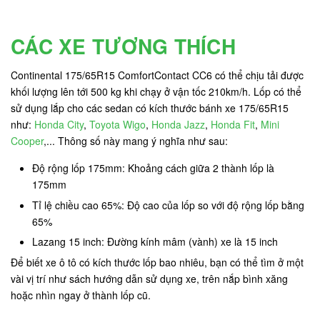
CÁC XE TƯƠNG THÍCH
Continental 175/65R15 ComfortContact CC6 có thể chịu tải được
khối lượng lên tới 500 kg khi chạy ở vận tốc 210km/h. Lốp có thể
sử dụng lắp cho các sedan có kích thước bánh xe 175/65R15
như:
Honda City
,
Toyota Wigo
,
Honda Jazz
,
Honda Fit
,
Mini
Cooper
,... Thông số này mang ý nghĩa như sau:
Độ rộng lốp 175mm: Khoảng cách giữa 2 thành lốp là
175mm
Tỉ lệ chiều cao 65%: Độ cao của lốp so với độ rộng lốp bằng
65%
Lazang 15 inch: Đường kính mâm (vành) xe là 15 inch
Để biết xe ô tô có kích thước lốp bao nhiêu, bạn có thể tìm ở một
vài vị trí như sách hướng dẫn sử dụng xe, trên nắp bình xăng
hoặc nhìn ngay ở thành lốp cũ.