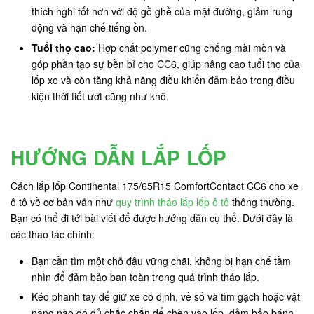
thích nghi tốt hơn với độ gồ ghề của mặt đường, giảm rung
động và hạn chế tiếng ồn.
Tuổi thọ cao:
Hợp chất polymer cũng chống mài mòn và
góp phần tạo sự bền bỉ cho CC6, giúp nâng cao tuổi thọ của
lốp xe và còn tăng khả năng điều khiển đảm bảo trong điều
kiện thời tiết ướt cũng như khô.
HƯỚNG DẪN LẮP LỐP
Cách lắp lốp Continental 175/65R15 ComfortContact CC6 cho xe
ô tô về cơ bản vẫn như
quy trình tháo lắp lốp ô tô
thông thường.
Bạn có thể đi tới bài viết để được hướng dẫn cụ thể. Dưới đây là
các thao tác chính:
Bạn cần tìm một chỗ đậu vững chãi, không bị hạn chế tầm
nhìn để đảm bảo ban toàn trong quá trình tháo lắp.
Kéo phanh tay để giữ xe cố định, về số và tìm gạch hoặc vật
nặng nào đó đủ chắc chắn để chèn vào lốp, đảm bảo bánh