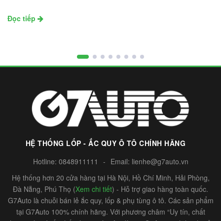
Đọc tiếp
HỆ THỐNG LỐP - ẮC QUY Ô TÔ CHÍNH HÃNG
Hotline:
0848911111
-
Email:
lienhe@g7auto.vn
Hệ thống hơn 20 cửa hàng tại Hà Nội, Hồ Chí Minh, Hải Phòng,
Đà Nẵng, Phú Thọ (
Xem chi tiết
) - Hỗ trợ giao hàng toàn quốc.
G7Auto là chuỗi bán lẻ ắc quy, lốp & phụ tùng ô tô. Các sản phẩm
tại G7Auto 100% chính hãng. Với phương châm “Uy tín, chất