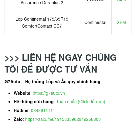
Assurance Duraplus 2
Lốp Continental 175/65R15
Continental
XEM
ComfortContact CC7
>>> LIÊN HỆ NGAY CHÚNG
TÔI ĐỂ ĐƯỢC TƯ VẤN
G7Auto – Hệ thống Lốp và Ắc quy chính hãng
Website
:
https://g7auto.vn
Hệ thống cửa hàng
:
Toàn quốc (Click để xem)
Hotline
:
0848911111
Zalo
:
https://zalo.me/1915835962949258808