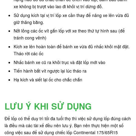
xe không bị trượt vào lao đi khỏi vị trí dừng đỗ.
Sử dụng kích tại vị trí lốp xe cần thay để nâng xe lên vừa đủ
giữ thăng bằng.
Nởi lỏng các ốc vít gắn lốp với xe theo thứ tự hình sau (để
tránh cong vênh)
Kích xe lên hoàn toàn để bánh xe vừa đủ nhấc khỏi mặt đật.
Tháo rời các ốc
Nhấc bánh xe cũ ra khỏi trục và đặt lốp mới vào
Tiến hành bắt vít ngược lại lúc tháo ra
Hạ kích và siết lại ốc cho chắc chắn
LƯU Ý KHI SỬ DỤNG
Để lốp có thể duy trì tối đa tuổi thọ thì việc sử dụng lốp đúng cách
là điều mà các tài xế đều nên lưu ý. Bạn nên thực hiện một số
công việc sau để sử dụng chiếc lốp Continental 175/65R15