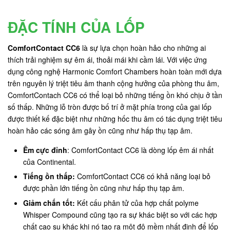
ĐẶC TÍNH CỦA LỐP
ComfortContact CC6
là sự lựa chọn hoàn hảo cho những ai
thích trải nghiệm sự êm ái, thoải mái khi cầm lái. Với việc ứng
dụng công nghệ Harmonic Comfort Chambers hoàn toàn mới dựa
trên nguyên lý triệt tiêu âm thanh cộng hưởng của phòng thu âm,
ComfortContach CC6 có thể loại bỏ những tiếng ồn khó chịu ở tần
số thấp. Những lỗ tròn được bố trí ở mặt phía trong của gai lốp
được thiết kế đặc biệt như những hốc thu âm có tác dụng triệt tiêu
hoàn hảo các sóng âm gây ồn cũng như hấp thụ tạp âm.
Êm cực đỉnh
: ComfortContact CC6 là dòng lốp êm ái nhất
của Continental.
Tiếng ồn thấp:
ComfortContact CC6 có khả năng loại bỏ
được phần lớn tiếng ồn cũng như hấp thụ tạp âm.
Giảm chấn tốt:
Kết cấu phân tử của hợp chất polyme
Whisper Compound cũng tạo ra sự khác biệt so với các hợp
chất cao su khác khi nó tạo ra một độ mềm nhất định để lốp