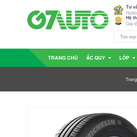
Tư v
Hotli
Hệ t
Giá t
TRANG CHỦ
ẮC QUY
LỐP
Trang