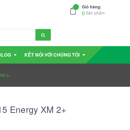
Giỏ hàng:
(
)
Sản phẩm
BLOG
KẾT NỐI VỚI CHÚNG TÔI
 XM 2+
15 Energy XM 2+