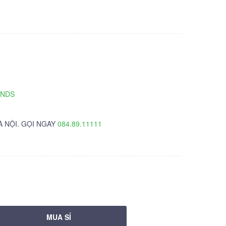
TNDS
À NỘI. GỌI NGAY
084.89.11111
MUA SỈ