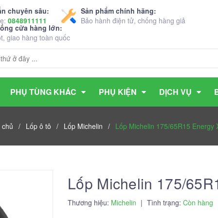
ấn chuyên sâu:
Sản phẩm chính hãng:
ne:
0848911111
Bảo hành điện tử, chống hàng giả
hống cửa hàng lớn:
ốt, giao hàng toàn quốc
PHỤ TÙNG KHÁC
PHỤ KIỆN
DỊCH VỤ
 chủ
/
Lốp ô tô
/
Lốp Michelin
/
Lốp Michelin 175/65R15 Energy
Lốp Michelin 175/65R
Thương hiệu:
Michelin
|
Tình trạng:
Còn hàng