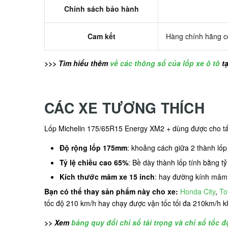
Chính sách bảo hành
Cam kết
Hàng chính hãng có
>>> Tìm hiểu thêm
về các thông số của lốp xe ô tô
tạ
CÁC XE TƯƠNG THÍCH
Lốp Michelin 175/65R15 Energy XM2 + dùng được cho tất 
Độ rộng lốp 175mm
: khoảng cách giữa 2 thành lố
Tỷ lệ chiều cao 65%
: Bề dày thành lốp tính bằng tỷ
Kích thước mâm xe 15 inch
: hay đường kính mâm 
Bạn có thể thay sản phẩm này cho xe:
Honda City
,
To
tốc độ 210 km/h hay chạy được vận tốc tối đa 210km/h khi
>> Xem
bảng quy đổi chỉ số tải trọng và chỉ số tốc đ