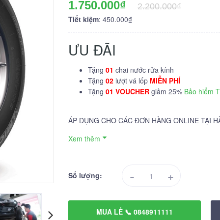
1.750.000₫
2.200.000₫
Tiết kiệm
: 450.000₫
ƯU ĐÃI
Tặng
01
chai nước rửa kính
Tặng
02
lượt vá lốp
MIỄN PHÍ
Tặng
01 VOUCHER
giảm 25%
Bảo hiểm 
ÁP DỤNG CHO CÁC ĐƠN HÀNG ONLINE TẠI H
Xem thêm
-
+
Số lượng:
MUA LẺ 📞 0848911111