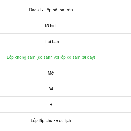
Radial - Lốp bố tỏa tròn
15 inch
Thái Lan
Lốp không săm (
so sánh với lốp có săm tại đây
)
Mới
84
H
Lốp lắp cho xe du lịch