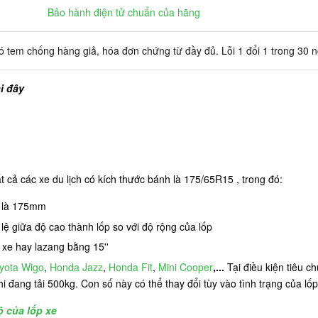
Bảo hành điện tử chuẩn của hãng
 tem chống hàng giả, hóa đơn chứng từ đầy đủ. Lỗi 1 đổi 1 trong 30 
i đây
cả các xe du lịch có kích thước bánh là 175/65R15 , trong đó:
p là 175mm
 lệ giữa độ cao thành lốp so với độ rộng của lốp
xe hay lazang bằng 15''
yota Wigo
,
Honda Jazz
,
Honda Fit
,
Mini Cooper
,...
Tại điều kiện tiêu c
 đang tải 500kg. Con số này có thể thay đổi tùy vào tình trạng của lốp,
ộ của lốp xe