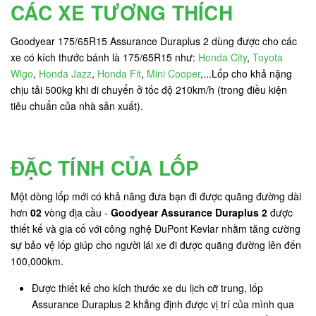
CÁC XE TƯƠNG THÍCH
Goodyear 175/65R15 Assurance Duraplus 2 dùng được cho các
xe có kích thước bánh là 175/65R15 như:
Honda City
,
Toyota
Wigo
,
Honda Jazz
,
Honda Fit
,
Mini Cooper
,...Lốp cho khả nặng
chịu tải 500kg khi di chuyển ở tốc độ 210km/h (trong điều kiện
tiêu chuẩn của nhà sản xuất).
ĐẶC TÍNH CỦA LỐP
Một dòng lốp mới có khả năng đưa bạn đi được quãng đường dài
hơn
02
vòng địa cầu -
Goodyear Assurance Duraplus 2
được
thiết kế và gia cố với công nghệ DuPont Kevlar nhằm tăng cường
sự bảo vệ lốp giúp cho người lái xe đi được quãng đường lên đến
100,000km.
Được thiết kế cho kích thước xe du lịch cỡ trung, lốp
Assurance Duraplus 2 khẳng định được vị trí của mình qua