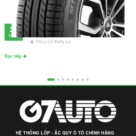
Đánh giá lốp Michelin Primacy SUV: Đáng
28
đầu tư không?
Tháng
Đăng bởi
Kelly Le
11
Đọc tiếp
HỆ THỐNG LỐP - ẮC QUY Ô TÔ CHÍNH HÃNG