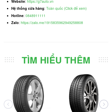
Website
:
https://g7auto.vn
Hệ thống cửa hàng
:
Toàn quốc (Click để xem)
Hotline
:
0848911111
Zalo
:
https://zalo.me/1915835962949258808
TÌM HIỂU THÊM