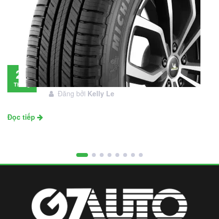
Đánh giá lốp Michelin Primacy SUV: Đáng
28
đầu tư không?
Tháng
Đăng bởi
Kelly Le
11
Đọc tiếp