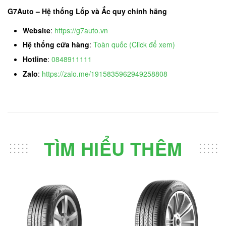
G7Auto – Hệ thống Lốp và Ắc quy chính hãng
Website
:
https://g7auto.vn
Hệ thống cửa hàng
:
Toàn quốc (Click để xem)
Hotline
:
0848911111
Zalo
:
https://zalo.me/1915835962949258808
TÌM HIỂU THÊM