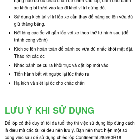
nặng nào đó đủ chắc chắn để chèn vào lốp, đảm bảo bánh
xe không bị trượt vào lao đi khỏi vị trí dừng đỗ.
Sử dụng kích tại vị trí lốp xe cần thay để nâng xe lên vừa đủ
giữ thăng bằng.
Nởi lỏng các ốc vít gắn lốp với xe theo thứ tự hình sau (để
tránh cong vênh)
Kích xe lên hoàn toàn để bánh xe vừa đủ nhấc khỏi mặt đật.
Tháo rời các ốc
Nhấc bánh xe cũ ra khỏi trục và đặt lốp mới vào
Tiến hành bắt vít ngược lại lúc tháo ra
Hạ kích và siết lại ốc cho chắc chắn
LƯU Ý KHI SỬ DỤNG
Để lốp có thể duy trì tối đa tuổi thọ thì việc sử dụng lốp đúng cách
là điều mà các tài xế đều nên lưu ý. Bạn nên thực hiện một số
công việc sau để sử dụng chiếc lốp Continental 285/60R18