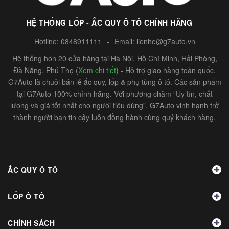
HỆ THỐNG LỐP - ẮC QUY Ô TÔ CHÍNH HÃNG
Hotline:
0848911111
-
Email:
lienhe@g7auto.vn
Hệ thống hơn 20 cửa hàng tại Hà Nội, Hồ Chí Minh, Hải Phòng,
Đà Nẵng, Phú Thọ (
Xem chi tiết
) - Hỗ trợ giao hàng toàn quốc.
G7Auto là chuỗi bán lẻ ắc quy, lốp & phụ tùng ô tô. Các sản phẩm
tại G7Auto 100% chính hãng. Với phương châm “Uy tín, chất
lượng và giá tốt nhất cho người tiêu dùng”, G7Auto vinh hạnh trở
thành người bạn tin cậy luôn đồng hành cùng quý khách hàng.
ẮC QUY Ô TÔ
LỐP Ô TÔ
CHÍNH SÁCH