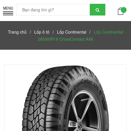
Trang chủ
/
Lốp ô tô
/
Lốp Continental
/
Lốp Continental
285/60R18 CrossContact AX6