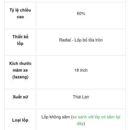
Tỷ lệ chiều
60%
cao
Thiết kế
Radial - Lốp bố tỏa tròn
lốp
Kích thước
mâm xe
18 inch
(lazang)
Xuất xứ
Thái Lan
Lốp không săm (
so sánh với lốp có săm tại
Loại lốp
đây
)