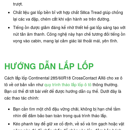
trượt.
Chất liệu gai lốp bền bỉ với hợp chất Silica Tread giúp chống
lại các va đập, chém cắt khi vận hành xe trên đường.
Tiếng ồn được giảm đáng kể nhờ thiết kế gai lốp sáng tạo với
nút tản âm thanh. Công nghệ này hạn chế tương đối tiếng ồn
vọng vào cabin, mang lại cảm giác lái thoải mái, yên tĩnh.
HƯỚNG DẪN LẮP LỐP
Cách lắp lốp Continental 285/60R18 CrossContact AX6 cho xe ô
tô về cơ bản vẫn như
quy trình tháo lắp lốp ô tô
thông thường.
Bạn có thể đi tới bài viết để được hướng dẫn cụ thể. Dưới đây là
các thao tác chính:
Bạn cần tìm một chỗ đậu vững chãi, không bị hạn chế tầm
nhìn để đảm bảo ban toàn trong quá trình tháo lắp.
Kéo phanh tay để giữ xe cố định, về số và tìm gạch hoặc vật