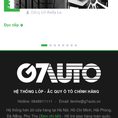
28
đầu tư không?
Tháng
Đăng bởi
Kelly Le
11
Đọc tiếp
HỆ THỐNG LỐP - ẮC QUY Ô TÔ CHÍNH HÃNG
Hotline:
0848911111
-
Email:
lienhe@g7auto.vn
Hệ thống hơn 20 cửa hàng tại Hà Nội, Hồ Chí Minh, Hải Phòng,
Đà Nẵng, Phú Thọ (
Xem chi tiết
) - Hỗ trợ giao hàng toàn quốc.