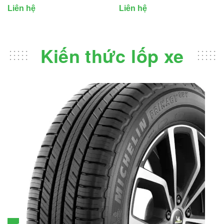
UC6
Liên hệ
Liên hệ
Kiến thức lốp xe
Đánh giá lốp Michelin Primacy SUV: Đáng