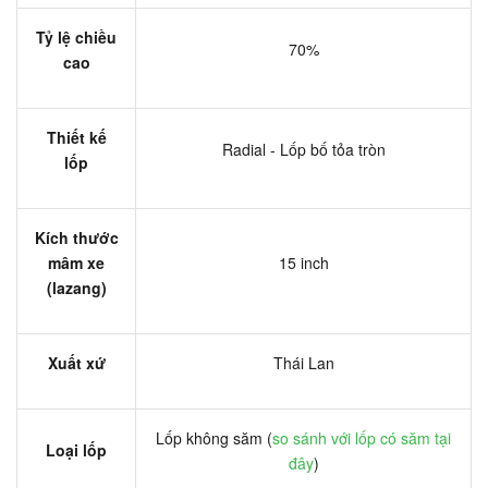
Tỷ lệ chiều
70%
cao
Thiết kế
Radial - Lốp bố tỏa tròn
lốp
Kích thước
mâm xe
15 inch
(lazang)
Xuất xứ
Thái Lan
Lốp không săm (
so sánh với lốp có săm tại
Loại lốp
đây
)