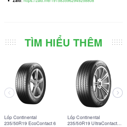
Zalo
:
https://zalo.me/1915835962949258808
TÌM HIỂU THÊM
Lốp Continental
Lốp Continental
235/50R19 EcoContact 6
235/50R19 UltraContact