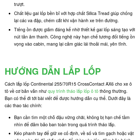
trượt.
Chất liệu gai lốp bền bỉ với hợp chất Silica Tread giúp chống
lại các va đập, chém cắt khi vận hành xe trên đường.
Tiếng ồn được giảm đáng kể nhờ thiết kế gai lốp sáng tạo với
nút tản âm thanh. Công nghệ này hạn chế tương đối tiếng ồn
vọng vào cabin, mang lại cảm giác lái thoải mái, yên tĩnh.
HƯỚNG DẪN LẮP LỐP
Cách lắp lốp Continental 255/70R15 CrossContact AX6 cho xe ô
tô về cơ bản vẫn như
quy trình tháo lắp lốp ô tô
thông thường.
Bạn có thể đi tới bài viết để được hướng dẫn cụ thể. Dưới đây là
các thao tác chính:
Bạn cần tìm một chỗ đậu vững chãi, không bị hạn chế tầm
nhìn để đảm bảo ban toàn trong quá trình tháo lắp.
Kéo phanh tay để giữ xe cố định, về số và tìm gạch hoặc vật