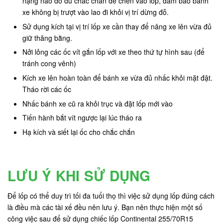
nặng nào đó đủ chắc chắn để chèn vào lốp, đảm bảo bánh
xe không bị trượt vào lao đi khỏi vị trí dừng đỗ.
Sử dụng kích tại vị trí lốp xe cần thay để nâng xe lên vừa đủ
giữ thăng bằng.
Nởi lỏng các ốc vít gắn lốp với xe theo thứ tự hình sau (để
tránh cong vênh)
Kích xe lên hoàn toàn để bánh xe vừa đủ nhấc khỏi mặt đật.
Tháo rời các ốc
Nhấc bánh xe cũ ra khỏi trục và đặt lốp mới vào
Tiến hành bắt vít ngược lại lúc tháo ra
Hạ kích và siết lại ốc cho chắc chắn
LƯU Ý KHI SỬ DỤNG
Để lốp có thể duy trì tối đa tuổi thọ thì việc sử dụng lốp đúng cách
là điều mà các tài xế đều nên lưu ý. Bạn nên thực hiện một số
công việc sau để sử dụng chiếc lốp Continental 255/70R15