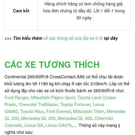
Hàng chính hãng có tem chống hàng giả,
Cam kết
hóa đơn chứng từ đầy đủ. Lỗi 1 đổi 1 trong
30 ngày
>>> Tìm hiểu thêm
về các thông số của lốp xe ô tô
tại đây
CÁC XE TƯƠNG THÍCH
Continental 265/60R18 CrossContact AX6 có thể chịu tải được
khối lượng lên tới 1180 kg khi chạy ở vận tốc 210km/h. Lốp có thể
sử dụng lắp cho các xe có kích thước bánh xe 265/60R18 như:
Ford Ranger
,
Mitsubishi Pajero Sport
,
Toyota Land Cruiser
Prado
,
Chevrolet Trailblazer
,
Toyota Fortuner
,
Lexus
GX460
,
Toyota Hilux
,
Ford Everest
,
Mitsubishi Triton
,
Mercedes
GL 320
,
Mercedes GL 350
,
Mercedes GL 500
,
Chevrolet
Colorado
,
Lexus GX
,
Lexus GX470
,... Thông số này mang ý
nghĩa như sau: