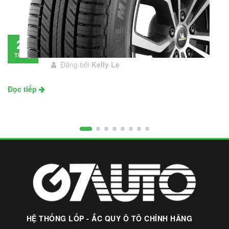
Đánh giá lốp Michelin Primacy SUV: Đáng
28
đầu tư không?
Tháng
Đăng bởi
Kelly Le
11
Đọc tiếp
HỆ THỐNG LỐP - ẮC QUY Ô TÔ CHÍNH HÃNG