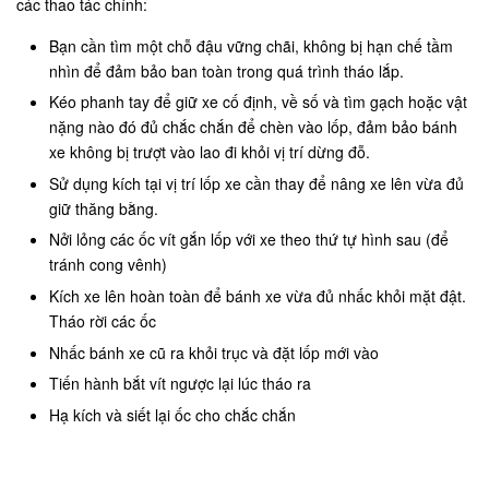
các thao tác chính:
Bạn cần tìm một chỗ đậu vững chãi, không bị hạn chế tầm
nhìn để đảm bảo ban toàn trong quá trình tháo lắp.
Kéo phanh tay để giữ xe cố định, về số và tìm gạch hoặc vật
nặng nào đó đủ chắc chắn để chèn vào lốp, đảm bảo bánh
xe không bị trượt vào lao đi khỏi vị trí dừng đỗ.
Sử dụng kích tại vị trí lốp xe cần thay để nâng xe lên vừa đủ
giữ thăng bằng.
Nởi lỏng các ốc vít gắn lốp với xe theo thứ tự hình sau (để
tránh cong vênh)
Kích xe lên hoàn toàn để bánh xe vừa đủ nhấc khỏi mặt đật.
Tháo rời các ốc
Nhấc bánh xe cũ ra khỏi trục và đặt lốp mới vào
Tiến hành bắt vít ngược lại lúc tháo ra
Hạ kích và siết lại ốc cho chắc chắn