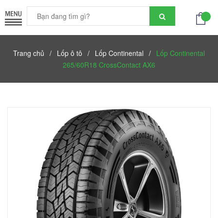
Trang chủ
/
Lốp ô tô
/
Lốp Continental
/
Lốp Continental
265/60R18 CrossContact AX6