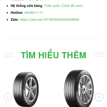
Hệ thống cửa hàng
:
Toàn quốc (Click để xem)
Hotline
:
0848911111
Zalo
:
https://zalo.me/1915835962949258808
TÌM HIỂU THÊM