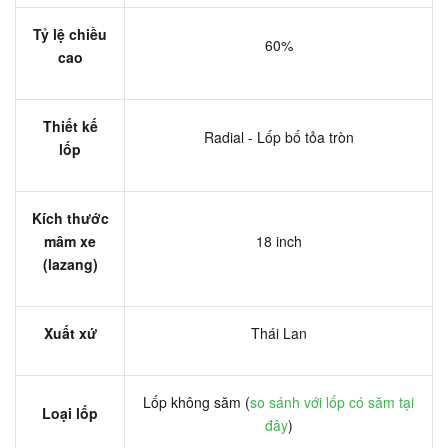
Tỷ lệ chiều
60%
cao
Thiết kế
Radial - Lốp bố tỏa tròn
lốp
Kích thước
mâm xe
18 inch
(lazang)
Xuất xứ
Thái Lan
Lốp không săm (
so sánh với lốp có săm tại
Loại lốp
đây
)