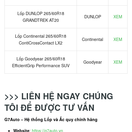
Lốp DUNLOP 265/60R18
DUNLOP
XEM
GRANDTREK AT20
Lốp Continental 265/60R18
Continental
XEM
ContiCrossContact LX2
Lốp Goodyear 265/60R18
Goodyear
XEM
EfficientGrip Performance SUV
>>> LIÊN HỆ NGAY CHÚNG
TÔI ĐỂ ĐƯỢC TƯ VẤN
G7Auto – Hệ thống Lốp và Ắc quy chính hãng
Website
:
https://g7auto.vn