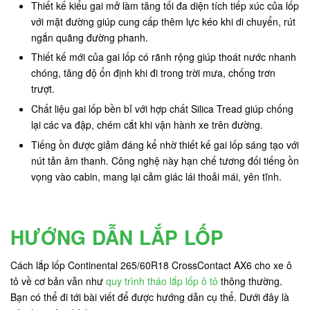
Thiết kế kiểu gai mở làm tăng tối đa diện tích tiếp xúc của lốp
với mặt đường giúp cung cấp thêm lực kéo khi di chuyển, rút
ngắn quãng đường phanh.
Thiết kế mới của gai lốp có rãnh rộng giúp thoát nước nhanh
chóng, tăng độ ổn định khi đi trong trời mưa, chống trơn
trượt.
Chất liệu gai lốp bền bỉ với hợp chất Silica Tread giúp chống
lại các va đập, chém cắt khi vận hành xe trên đường.
Tiếng ồn được giảm đáng kể nhờ thiết kế gai lốp sáng tạo với
nút tản âm thanh. Công nghệ này hạn chế tương đối tiếng ồn
vọng vào cabin, mang lại cảm giác lái thoải mái, yên tĩnh.
HƯỚNG DẪN LẮP LỐP
Cách lắp lốp Continental 265/60R18 CrossContact AX6 cho xe ô
tô về cơ bản vẫn như
quy trình tháo lắp lốp ô tô
thông thường.
Bạn có thể đi tới bài viết để được hướng dẫn cụ thể. Dưới đây là