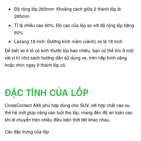
Độ rộng lốp 265mm: Khoảng cách giữa 2 thành lốp là
265mm
Tỉ lệ chiều cao 60%: Độ cao của lốp so với độ rộng lốp bằng
60%
Lazang 18 inch: Đường kính mâm (vành) xe là 18 inch
Để biết xe ô tô có kích thước lốp bao nhiêu, bạn có thể tìm ở một
vài vị trí như sách hướng dẫn sử dụng xe, trên nắp bình xăng
hoặc nhìn ngay ở thành lốp cũ.
ĐẶC TÍNH CỦA LỐP
CrossContact AX6 phù hợp dùng cho SUV, với hợp chất cao su
thế hệ mới giúp nâng cao tuổi thọ lốp, mang đến độ an toàn cao
khi di chuyển trên nhiều điều kiện thời tiết khác nhau.
Các đặc trưng của lốp: