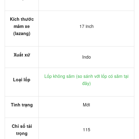
Kích thước
mâm xe
17 inch
(lazang)
Xuất xứ
Indo
Lốp không săm (
so sánh với lốp có săm tại
Loại lốp
đây
)
Tình trạng
Mới
Chỉ số tải
115
trọng