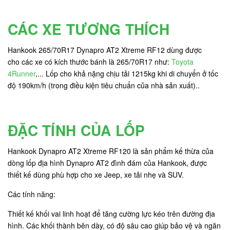
CÁC XE TƯƠNG THÍCH
Hankook 265/70R17 Dynapro AT2 Xtreme RF12 dùng được
cho các xe có kích thước bánh là 265/70R17 như:
Toyota
4Runner
,... Lốp cho khả nặng chịu tải 1215kg khi di chuyển ở tốc
độ 190km/h (trong điều kiện tiêu chuẩn của nhà sản xuất)..
ĐẶC TÍNH CỦA LỐP
Hankook Dynapro AT2 Xtreme RF120 là sản phẩm kế thừa của
dòng lốp địa hình Dynapro AT2 đình đám của Hankook, được
thiết kế dùng phù hợp cho xe Jeep, xe tải nhẹ và SUV.
Các tính năng:
Thiết kế khối vai linh hoạt để tăng cường lực kéo trên đường địa
hình. Các khối thành bên dày, có độ sâu cao giúp bảo vệ và ngăn