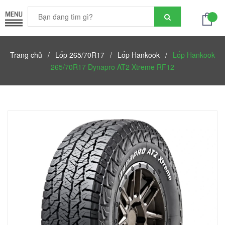
Trang chủ
/
Lốp 265/70R17
/
Lốp Hankook
/
Lốp Hankook
265/70R17 Dynapro AT2 Xtreme RF12