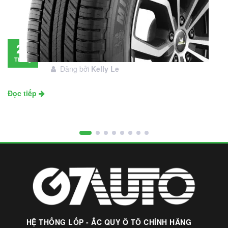
Đánh giá lốp Michelin Primacy SUV: Đáng
28
đầu tư không?
Tháng
Đăng bởi
Kelly Le
11
Đọc tiếp
HỆ THỐNG LỐP - ẮC QUY Ô TÔ CHÍNH HÃNG