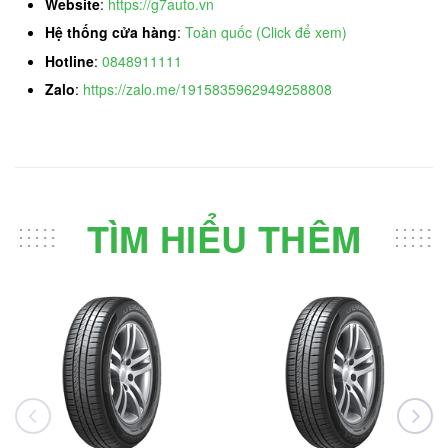
Website
:
https://g7auto.vn
Hệ thống cửa hàng
:
Toàn quốc (Click để xem)
Hotline
:
0848911111
Zalo
:
https://zalo.me/1915835962949258808
TÌM HIỂU THÊM