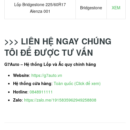
Lốp Bridgestone 225/60R17
Bridgestone
XEM
Alenza 001
>>> LIÊN HỆ NGAY CHÚNG
TÔI ĐỂ ĐƯỢC TƯ VẤN
G7Auto – Hệ thống Lốp và Ắc quy chính hãng
Website
:
https://g7auto.vn
Hệ thống cửa hàng
:
Toàn quốc (Click để xem)
Hotline
:
0848911111
Zalo
:
https://zalo.me/1915835962949258808