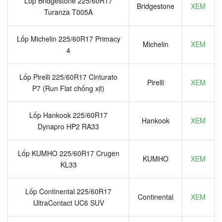
Lốp Bridgestone 225/60R17
Bridgestone
XEM
Turanza T005A
Lốp Michelin 225/60R17 Primacy
Michelin
XEM
4
Lốp Pirelli 225/60R17 Cinturato
Pirelli
XEM
P7 (Run Flat chống xịt)
Lốp Hankook 225/60R17
Hankook
XEM
Dynapro HP2 RA33
Lốp KUMHO 225/60R17 Crugen
KUMHO
XEM
KL33
Lốp Continental 225/60R17
Continental
XEM
UltraContact UC6 SUV