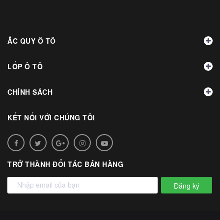
ẮC QUY Ô TÔ
LỐP Ô TÔ
CHÍNH SÁCH
KẾT NỐI VỚI CHÚNG TÔI
TRỞ THÀNH ĐỐI TÁC BÁN HÀNG
Đăng ký