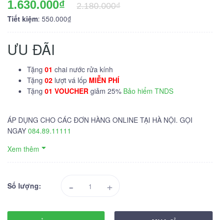
1.630.000₫
2.180.000₫
Tiết kiệm
: 550.000₫
ƯU ĐÃI
Tặng
01
chai nước rửa kính
Tặng
02
lượt vá lốp
MIỄN PHÍ
Tặng
01 VOUCHER
giảm 25%
Bảo hiểm TNDS
ÁP DỤNG CHO CÁC ĐƠN HÀNG ONLINE TẠI HÀ NỘI. GỌI
NGAY
084.89.11111
Xem thêm
-
+
Số lượng: