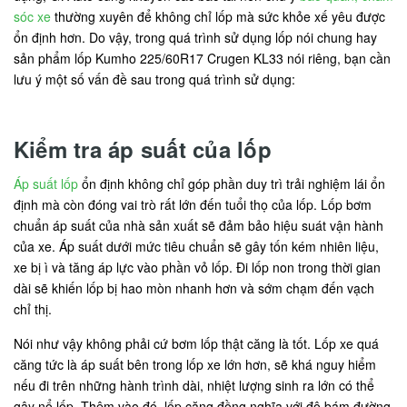
sóc xe
thường xuyên để không chỉ lốp mà sức khỏe xế yêu được
ổn định hơn. Do vậy, trong quá trình sử dụng lốp nói chung hay
sản phẩm lốp Kumho 225/60R17 Crugen KL33 nói riêng, bạn cần
lưu ý một số vấn đề sau trong quá trình sử dụng:
Kiểm tra áp suất của lốp
Áp suất lốp
ổn định không chỉ góp phần duy trì trải nghiệm lái ổn
định mà còn đóng vai trò rất lớn đến tuổi thọ của lốp. Lốp bơm
chuẩn áp suất của nhà sản xuất sẽ đảm bảo hiệu suát vận hành
của xe. Áp suất dưới mức tiêu chuẩn sẽ gây tốn kém nhiên liệu,
xe bị ì và tăng áp lực vào phần vỏ lốp. Đi lốp non trong thời gian
dài sẽ khiến lốp bị hao mòn nhanh hơn và sớm chạm đến vạch
chỉ thị.
Nói như vậy không phải cứ bơm lốp thật căng là tốt. Lốp xe quá
căng tức là áp suất bên trong lốp xe lớn hơn, sẽ khá nguy hiểm
nếu đi trên những hành trình dài, nhiệt lượng sinh ra lớn có thể
gây nổ lốp. Thêm vào đó, lốp căng đồng nghĩa với độ bám đường