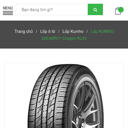
Trang chủ
/
Lốp ô tô
/
Lốp Kumho
/
Lốp KUMHO
225/60R17 Crugen KL33