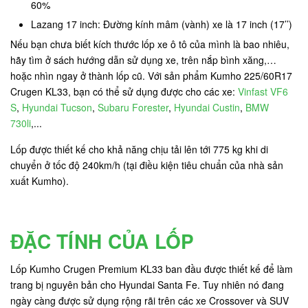
60%
Lazang 17 inch: Đường kính mâm (vành) xe là 17 inch (17’’)
Nếu bạn chưa biết kích thước lốp xe ô tô của mình là bao nhiêu,
hãy tìm ở sách hướng dẫn sử dụng xe, trên nắp bình xăng,…
hoặc nhìn ngay ở thành lốp cũ. Với sản phẩm Kumho 225/60R17
Crugen KL33, bạn có thể sử dụng được cho các xe:
Vinfast VF6
S
,
Hyundai Tucson
,
Subaru Forester
,
Hyundai Custin
,
BMW
730li
,...
Lốp được thiết kế cho khả năng chịu tải lên tới 775 kg khi di
chuyển ở tốc độ 240km/h (tại điều kiện tiêu chuẩn của nhà sản
xuất Kumho).
ĐẶC TÍNH CỦA LỐP
Lốp Kumho Crugen Premium KL33 ban đầu được thiết kế để làm
trang bị nguyên bản cho Hyundai Santa Fe. Tuy nhiên nó đang
ngày càng được sử dụng rộng rãi trên các xe Crossover và SUV