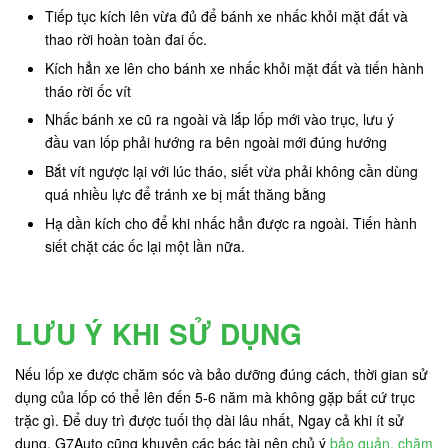
Tiếp tục kích lên vừa đủ để bánh xe nhấc khỏi mặt đất và
thao rời hoàn toàn đai ốc.
Kích hẳn xe lên cho bánh xe nhấc khỏi mặt đất và tiến hành
tháo rời ốc vít
Nhấc bánh xe cũ ra ngoài và lắp lốp mới vào trục, lưu ý
đầu van lốp phải hướng ra bên ngoài mới đúng hướng
Bắt vít ngược lại với lúc tháo, siết vừa phải không cần dùng
quá nhiều lực để tránh xe bị mất thăng bằng
Hạ dần kích cho để khi nhấc hẳn được ra ngoài. Tiến hành
siết chặt các ốc lại một lần nữa.
LƯU Ý KHI SỬ DỤNG
Nếu lốp xe được chăm sóc và bảo dưỡng đúng cách, thời gian sử
dụng của lốp có thể lên đến 5-6 năm mà không gặp bất cứ trục
trặc gì. Để duy trì được tuối thọ dài lâu nhất, Ngay cả khi ít sử
dụng, G7Auto cũng khuyên các bác tài nên chủ ý
bảo quản, chăm