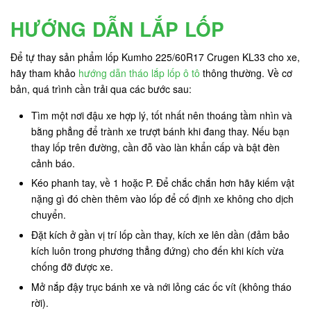
HƯỚNG DẪN LẮP LỐP
Để tự thay sản phẩm lốp Kumho 225/60R17 Crugen KL33 cho xe,
hãy tham khảo
hướng dẫn tháo lắp lốp ô tô
thông thường. Về cơ
bản, quá trình cần trải qua các bước sau:
Tìm một nơi đậu xe hợp lý, tốt nhất nên thoáng tầm nhìn và
bằng phẳng để trành xe trượt bánh khi đang thay. Nếu bạn
thay lốp trên đường, cần đỗ vào làn khẩn cấp và bật đèn
cảnh báo.
Kéo phanh tay, về 1 hoặc P. Để chắc chắn hơn hãy kiếm vật
nặng gì đó chèn thêm vào lốp để cố định xe không cho dịch
chuyển.
Đặt kích ở gần vị trí lốp cần thay, kích xe lên dần (đảm bảo
kích luôn trong phương thẳng đứng) cho đến khi kích vừa
chống đỡ được xe.
Mở nắp đậy trục bánh xe và nới lỏng các ốc vít (không tháo
rời).