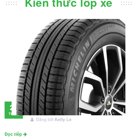
Kiến thức lốp xe
Đánh giá lốp Michelin Primacy SUV: Đáng
28
đầu tư không?
Tháng
Đăng bởi
Kelly Le
11
Đọc tiếp