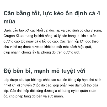
Cân bằng tốt, lực kéo ổn định cả 4
mùa
Được cấu tạo bởi các khối gai độc lập và các rãnh có chu vi rộng,
Crugen KL33 mang lại khả năng xử lý cân bằng tốt khi đi trên
đường cao tốc ngay cả ở tốc độ cao. Các rãnh lốp lớn dọc theo
chu vi hỗ trợ thoát nước ra khỏi bề mặt một cách hiệu quả,
giúp nhanh chóng lấy lại phong độ trên đường ướt.
Độ bền bỉ, mạnh mẽ tuyệt vời
Lốp được cấu tạo bởi hợp chất cao su tiên tiến giúp hạn chế sinh
nhiệt khi di chuyển ở tốc độ cao, góp phần kéo dài tuổi thọ của
lốp. Các đai thép đôi cũng được gia cố bằng nylon quấn xoắn
ốc, cho phép tăng độ bền và sức mạnh.