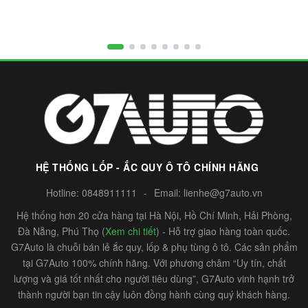
HỆ THỐNG LỐP - ẮC QUY Ô TÔ CHÍNH HÃNG
Hotline:
0848911111
-
Email:
lienhe@g7auto.vn
Hệ thống hơn 20 cửa hàng tại Hà Nội, Hồ Chí Minh, Hải Phòng,
Đà Nẵng, Phú Thọ (
Xem chi tiết
) - Hỗ trợ giao hàng toàn quốc.
G7Auto là chuỗi bán lẻ ắc quy, lốp & phụ tùng ô tô. Các sản phẩm
tại G7Auto 100% chính hãng. Với phương châm “Uy tín, chất
lượng và giá tốt nhất cho người tiêu dùng”, G7Auto vinh hạnh trở
thành người bạn tin cậy luôn đồng hành cùng quý khách hàng.