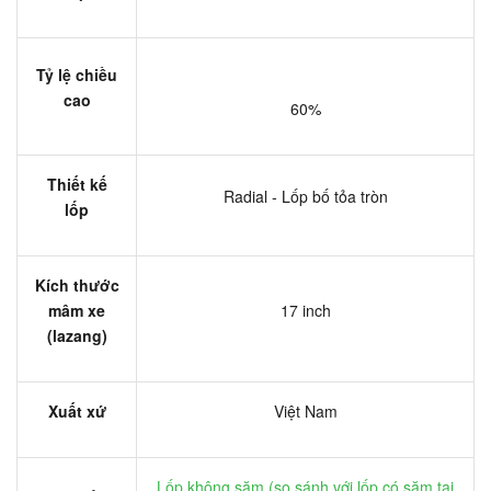
Tỷ lệ chiều
cao
60%
Thiết kế
Radial - Lốp bố tỏa tròn
lốp
Kích thước
mâm xe
17 inch
(lazang)
Xuất xứ
Việt Nam
Lốp không săm (
so sánh với lốp có săm tại