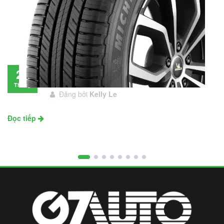
Đánh giá lốp Michelin Primacy SUV: Đáng
28
đầu tư không?
Tháng
Đăng bởi
Kelly Le
11
Đọc tiếp