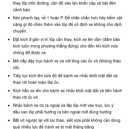
thay lốp trên đường, cần đỗ vào làn khẩn cấp và bật đèn
cảnh báo.
Kéo phanh tay, về 1 hoặc P. Để chắc chắn hơn hãy kiếm vật
nặng gì đó chèn thêm vào lốp để cố định xe không cho dịch
chuyển.
Đặt kích ở gần vị trí lốp cần thay, kích xe lên dần (đảm bảo
kích luôn trong phương thẳng đứng) cho đến khi kích vừa
chống đỡ được xe.
Mở nắp đậy trục bánh xe và nới lỏng các ốc vít (không tháo
rời).
Tiếp tục kích lên vừa đủ để bánh xe nhấc khỏi mặt đất và
thao rời hoàn toàn đai ốc.
Kích hẳn xe lên cho bánh xe nhấc khỏi mặt đất và tiến hành
tháo rời ốc vít
Nhấc bánh xe cũ ra ngoài và lắp lốp mới vào trục, lưu ý
đầu van lốp phải hướng ra bên ngoài mới đúng hướng
Bắt vít ngược lại với lúc tháo, siết vừa phải không cần dùng
quá nhiều lực để tránh xe bị mất thăng bằng