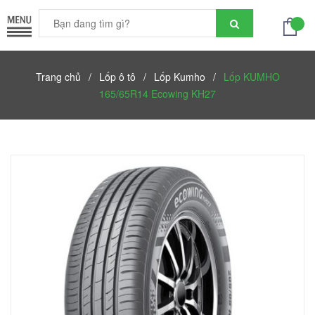
Trang chủ
/
Lốp ô tô
/
Lốp Kumho
/
Lốp KUMHO
165/65R14 Ecowing KH27