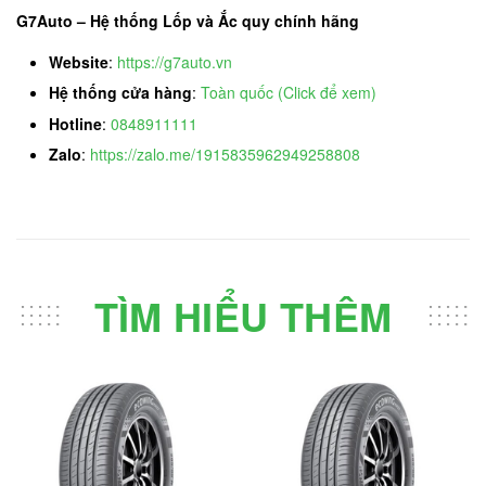
G7Auto – Hệ thống Lốp và Ắc quy chính hãng
Website
:
https://g7auto.vn
Hệ thống cửa hàng
:
Toàn quốc (Click để xem)
Hotline
:
0848911111
Zalo
:
https://zalo.me/1915835962949258808
TÌM HIỂU THÊM