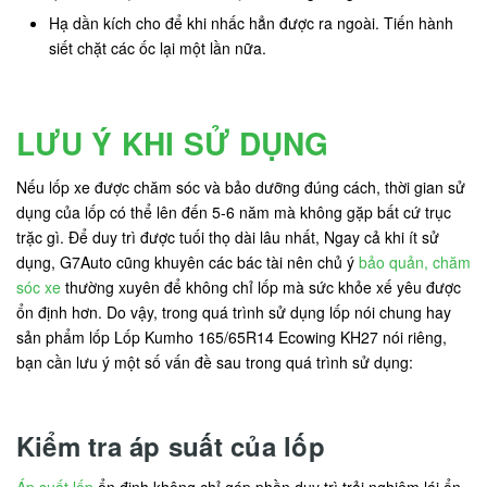
Hạ dần kích cho để khi nhấc hẳn được ra ngoài. Tiến hành
siết chặt các ốc lại một lần nữa.
LƯU Ý KHI SỬ DỤNG
Nếu lốp xe được chăm sóc và bảo dưỡng đúng cách, thời gian sử
dụng của lốp có thể lên đến 5-6 năm mà không gặp bất cứ trục
trặc gì. Để duy trì được tuối thọ dài lâu nhất, Ngay cả khi ít sử
dụng, G7Auto cũng khuyên các bác tài nên chủ ý
bảo quản, chăm
sóc xe
thường xuyên để không chỉ lốp mà sức khỏe xế yêu được
ổn định hơn. Do vậy, trong quá trình sử dụng lốp nói chung hay
sản phẩm lốp Lốp Kumho 165/65R14 Ecowing KH27 nói riêng,
bạn cần lưu ý một số vấn đề sau trong quá trình sử dụng:
Kiểm tra áp suất của lốp
Áp suất lốp
ổn định không chỉ góp phần duy trì trải nghiệm lái ổn