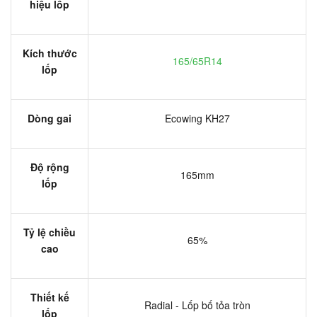
hiệu lốp
Kích thước
165/65R14
lốp
Dòng gai
Ecowing KH27
Độ rộng
165mm
lốp
Tỷ lệ chiều
65%
cao
Thiết kế
Radial - Lốp bố tỏa tròn
lốp