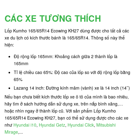
CÁC XE TƯƠNG THÍCH
Lốp Kumho 165/65R14 Ecowing KH27 dùng được cho tất cả các
xe du lịch có kích thước bánh là 165/65R14. Thông số này thể
hiện:
Độ rộng lốp 165mm: Khoảng cách giữa 2 thành lốp là
165mm
Tỉ lệ chiều cao 65%: Độ cao của lốp so với độ rộng lốp bằng
65%
Lazang 14 inch: Đường kính mâm (vành) xe là 14 inch (14’’)
Nếu bạn chưa biết kích thước lốp xe ô tô của mình là bao nhiêu,
hãy tìm ở sách hướng dẫn sử dụng xe, trên nắp bình xăng,…
hoặc nhìn ngay ở thành lốp cũ. Với sản phẩm Lốp Kumho
165/65R14 Ecowing KH27, bạn có thể sử dụng được cho các xe
như
Hyundai i10
,
Hyundai Getz
,
Hyundai Click
,
Mitsubishi
Mirage
,...