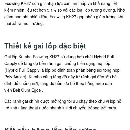
Ecowing KH27 còn ghi nhận lực cản lăn thấp và khả năng tiết
kiệm nhiên liệu tốt hơn 5,1% so với các loại lốp tương đương. Nhờ
giảm hao phí nhiên liệu, Ecowing KH27 góp phần giảm lượng khí
thải xả ra môi trường.
Thiết kế gai lốp đặc biệt
Gai lốp Kumho Ecowing KH27 sử dụng hợp chất Hybrid Full
Capply để tăng độ bền rãnh gai, chống biến dạng mặt lốp.
(Hybrid Full Capply là lớp bố đỉnh toàn phần bằng sợi tổng hợp
Poly Amide). Kumho cũng tăng độ dày từ rãnh gai đến lớp bố
đỉnh để chống nứt, tăng độ bền lớp bố thép bằng mép dán
viền Belt Gum Egde .
Các rãnh gai chính được mở rộng tối ưu chạy theo chu vi lốp hỗ
trở khả năng thoát nước nhanh khi di chuyển trêong trời mưa.
Kết cấu hông lốp bền vững