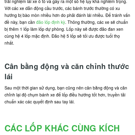
trải nghiệm lái xe ô tô và gây ra một số hệ lụy khá nghiêm trọng.
Với các xe dẫn động cầu trước, các bánh trước thường có xu
hướng bị bào mòn nhiều hơn do phải đánh lái nhiều. Để tránh vấn
đề này, bạn cần
đảo lốp định kỳ
. Thông thường, các xe sẽ chuẩn
bị thêm 1 lốp làm lốp dự phòng. Lốp này sẽ được đảo đan xen
cùng hệ 4 lốp mặc định. Đảo hệ 5 lốp sẽ tối ưu được tuổi thọ
nhất.
Cân bằng động và căn chỉnh thước
lái
Sau một thời gian sử dụng, bạn cũng nên cân bằng động và căn
chỉnh lại độ chụm bánh xe để lốp điều hướng tốt hơn, truyền tải
chuẩn xác các quyết định sau tay lái.
CÁC LỐP KHÁC CÙNG KÍCH