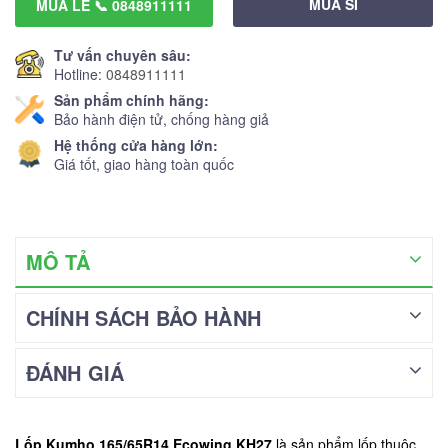
MUA SỈ
MUA LẺ 📞 0848911111
Tư vấn chuyên sâu:
Hotline:
0848911111
Sản phẩm chính hãng:
Bảo hành điện tử, chống hàng giả
Hệ thống cửa hàng lớn:
Giá tốt, giao hàng toàn quốc
MÔ TẢ
CHÍNH SÁCH BẢO HÀNH
ĐÁNH GIÁ
Lốp Kumho 165/65R14 Ecowing KH27
là sản phẩm lốp thuộc