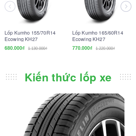
Lốp Kumho 155/70R14
Lốp Kumho 165/60R14
Ecowing KH27
Ecowing KH27
680.000₫
770.000₫
1.130.000₫
1.220.000₫
Kiến thức lốp xe