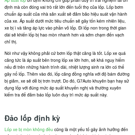
định mà còn đóng vai trò rất lớn đến tuổi thọ của lốp. Lốp bơm
chuẩn áp suất của nhà sản xuất sẽ đảm bảo hiệu suát vận hành
của xe. Áp suất dưới mức tiêu chuẩn sẽ gây tốn kém nhiên liệu,
xe bị ì và tăng áp lực vào phần vỏ lốp. Đi lốp non trong thời gian
dài sẽ khiến lốp bị hao mòn nhanh hơn và sớm chạm đến vạch
chỉ thị.
Nói như vậy không phải cứ bơm lốp thật căng là tốt. Lốp xe quá
căng tức là áp suất bên trong lốp xe lớn hơn, sẽ khá nguy hiểm
nếu đi trên những hành trình dài, nhiệt lượng sinh ra lớn có thể
gây nổ lốp. Thêm vào đó, lốp căng đồng nghĩa với độ bám đường
bị giảm, xe sẽ dễ bị trơn trượt. Do đó, G7Auto khuyên bạn hay sử
dụng lốp với đúng mức áp suất khuyến nghị và thường xuyên
kiểm tra để đảm báo lốp luôn duy trì mức áp suất này.
Đảo lốp định kỳ
Lốp xe bị mòn không đều
cũng là một yếu tố gây ảnh hưởng đến