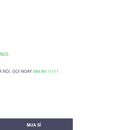
TNDS
À NỘI. GỌI NGAY
084.89.11111
MUA SỈ