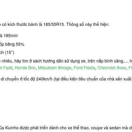
ó kích thước bánh là 185/55R15. Thông số này thể hiện:
 là 185mm
 lốp bằng 55%
h (15’’)
ao nhiêu, hãy tìm ở sách hướng dẫn sử dụng xe, trên nắp bình xăng,…
t Fadil
,
Honda Brio
,
Mitsubishi Attrage
,
Ford Fiesta
,
Chevrolet Aveo
,
F
hi di chuyển ở tốc độ 240km/h (tại điều kiện tiêu chuẩn của nhà sản xuấ
ủa Kumho được phát triển dành cho xe thể thao, coupe và sedan mà ch