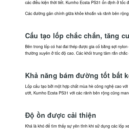
các điều kiện thời tiết. Kumho Ecsta PS31 ổn định ở tốc 
Các đường gân chính giữa khỏe khoắn và rãnh bên rộng 
Cấu tạo lốp chắc chắn, tăng 
Bên trong lốp có hai đai thép được gia cố bằng sợi nylon 
thường xuyên ở tốc độ cao. Các khối trung tâm rắn chắc
Khả năng bám đường tốt bất kể
Lốp cấu tạo bởi một hợp chất mùa hè công nghệ cao với m
ướt, Kumho Ecsta PS31 với các rãnh bên rộng cũng mang
Độ ồn được cải thiện
Khá là khó để tìm thấy sự yên tĩnh khi sử dụng các lốp x