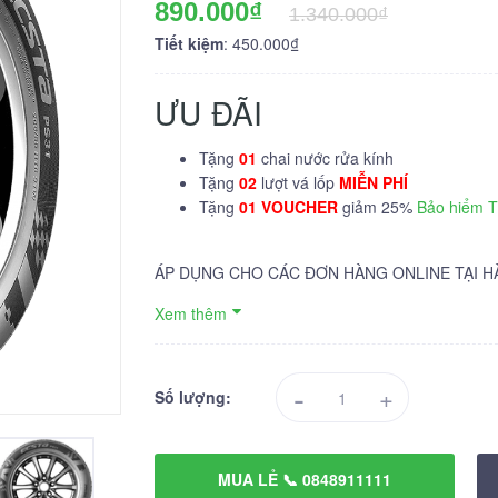
890.000₫
1.340.000₫
Tiết kiệm
: 450.000₫
ƯU ĐÃI
Tặng
01
chai nước rửa kính
Tặng
02
lượt vá lốp
MIỄN PHÍ
Tặng
01 VOUCHER
giảm 25%
Bảo hiểm 
ÁP DỤNG CHO CÁC ĐƠN HÀNG ONLINE TẠI H
Xem thêm
-
+
Số lượng:
MUA LẺ 📞 0848911111