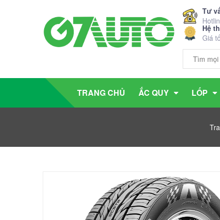
Tư v
Hotli
Hệ t
Giá t
TRANG CHỦ
ẮC QUY
LỐP
Tra