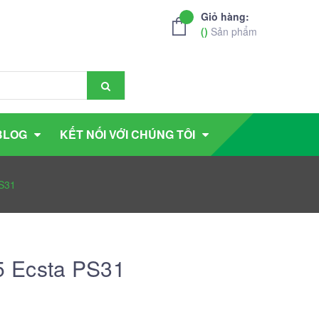
Giỏ hàng:
(
)
Sản phẩm
BLOG
KẾT NỐI VỚI CHÚNG TÔI
S31
 Ecsta PS31