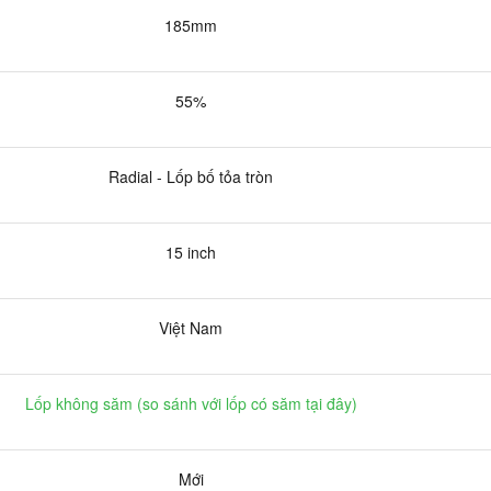
185mm
55%
Radial - Lốp bố tỏa tròn
15 inch
Việt Nam
Lốp không săm (
so sánh với lốp có săm tại đây
)
Mới