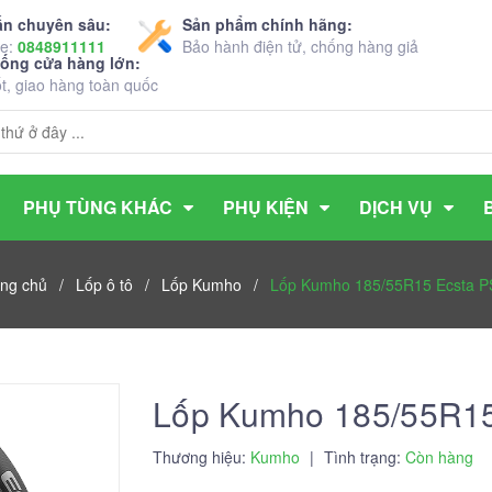
ấn chuyên sâu:
Sản phẩm chính hãng:
ne:
0848911111
Bảo hành điện tử, chống hàng giả
hống cửa hàng lớn:
ốt, giao hàng toàn quốc
PHỤ TÙNG KHÁC
PHỤ KIỆN
DỊCH VỤ
ng chủ
/
Lốp ô tô
/
Lốp Kumho
/
Lốp Kumho 185/55R15 Ecsta P
Lốp Kumho 185/55R15
Thương hiệu:
Kumho
|
Tình trạng:
Còn hàng