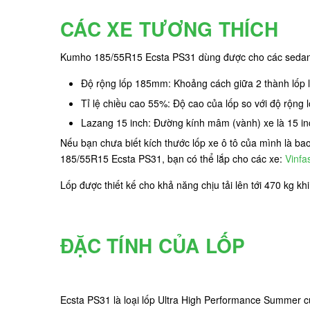
CÁC XE TƯƠNG THÍCH
Kumho 185/55R15 Ecsta PS31 dùng được cho các sedan c
Độ rộng lốp 185mm: Khoảng cách giữa 2 thành lốp
Tỉ lệ chiều cao 55%: Độ cao của lốp so với độ rộng
Lazang 15 inch: Đường kính mâm (vành) xe là 15 inc
Nếu bạn chưa biết kích thước lốp xe ô tô của mình là b
185/55R15 Ecsta PS31, bạn có thể lắp cho các xe:
Vinfas
Lốp được thiết kế cho khả năng chịu tải lên tới 470 kg k
ĐẶC TÍNH CỦA LỐP
Ecsta PS31 là loại lốp Ultra High Performance Summer c