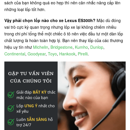
sách của bạn không quá eo hẹp thì nên cân nhắc nâng cấp lên
những loại lốp tốt hơn.
Vậy phải chọn lốp nào cho xe Lexus ES300h?
Mặc dù đóng
vai trò cực kỳ quan trọng nhưng lốp xe lại không chiếm nhiều
trong chi phí tổng thể một chiếc ô tô nên việc đầu tư một dàn lốp
chất lượng là hoàn toàn hợp lý. Bạn nên thay lốp của các thương
hiệu uy tín như
Michelin
,
Bridgestone
,
Kumho
,
Dunlop
,
Continental
,
Goodyear
,
Toyo
,
Hankook
,
Pirelli
.