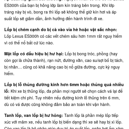
ES300h của bạn bị hỏng lớp làm kín tráng bên trong. Khi lớp
tráng này bị vò, bong ra thì lốp sẽ không thể giữ kín hơi và áp
suất lốp sẽ giảm dần, ảnh hưởng đến hành trình đi xe.
Lốp bị chém cạnh do bị cà vào vỉa hè hoặc vật sắc nhọn:
Lốp Lexus ES300h có các vết chém sâu hơn 1mm rất nguy hiểm
vì có thể nổ bất cứ lúc nào.
Mặt lốp có dấu hiệu bị hư hại:
Lốp bị bong tróc, phồng (hay
còn gọi là chửa thành), rạn nứt, đường vằn, cao su/sợi bố bị tách,
bị nhăn… cũng có khả năng cao bị nổ giữa đường, cực kỳ nguy
hiểm.
Lốp bị lỗ thủng đường kính hơn 6mm hoặc thủng quá nhiều
lỗ:
Khi xe bị thủng lốp, đa phần mọi người sẽ chọn cách vá lại để
tiết kiệm chi phí. Tuy nhiên nếu đường kính lỗ thủng trên 6 mm,
dù có vá được cũng không đảm bảo an toàn khi vận hành.
Tanh lốp, van lốp bị hư hỏng:
Tanh lốp là phần mép lốp tiếp
xúc với mâm xe, nếu tanh lốp bị biến dạng thì xe sẽ hay bị xì lốp.
Còn van lốp là bộ phận giúp duy trì áp suất lốp, ngăn hơi ẩm xâm