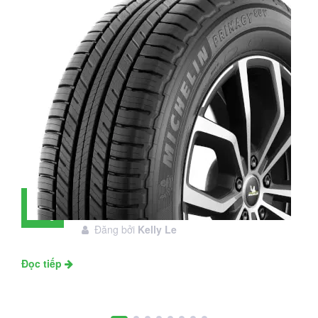
Đánh giá lốp Michelin Primacy SUV:
28
Đáng đầu tư không?
Tháng
Đăng bởi
Kelly Le
11
Đọc tiếp