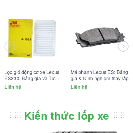
Lọc gió động cơ xe Lexus
Má phanh Lexus ES: Bảng
ES330: Bảng giá và Tư
giá & Kinh nghiệm thay lắp
vấn A-Z
Liên hệ
Liên hệ
Kiến thức lốp xe