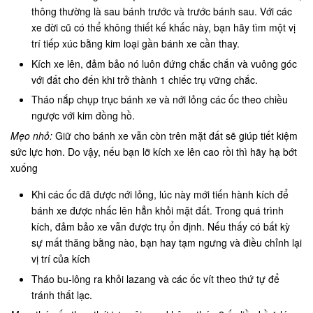
thông thường là sau bánh trước và trước bánh sau. Với các
xe đời cũ có thể không thiết kế khấc này, bạn hãy tìm một vị
trí tiếp xúc bằng kim loại gần bánh xe cần thay.
Kích xe lên, đảm bảo nó luôn đứng chắc chắn và vuông góc
với đất cho đến khi trở thành 1 chiếc trụ vững chắc.
Tháo nắp chụp trục bánh xe và nới lỏng các ốc theo chiều
ngược với kim đồng hồ.
Mẹo nhỏ:
Giữ cho bánh xe vẫn còn trên mặt đất sẽ giúp tiết kiệm
sức lực hơn. Do vậy, nếu bạn lỡ kích xe lên cao rồi thì hãy hạ bớt
xuống
Khi các ốc đã được nới lỏng, lúc này mới tiến hành kích để
bánh xe được nhấc lên hẳn khỏi mặt đất. Trong quá trình
kích, đảm bảo xe vẫn được trụ ổn định. Nếu thấy có bất kỳ
sự mất thăng bằng nào, bạn hay tạm ngưng và điều chỉnh lại
vị trí của kích
Tháo bu-lông ra khỏi lazang và các ốc vít theo thứ tự để
tránh thất lạc.