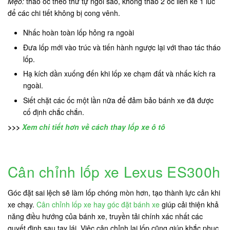
Mẹo:
tháo ốc theo thứ tự ngôi sao, không tháo 2 ốc liền kề 1 lúc
để các chi tiết không bị cong vênh.
Nhấc hoàn toàn lốp hỏng ra ngoài
Đưa lốp mới vào trúc và tiến hành ngược lại với thao tác tháo
lốp.
Hạ kích dần xuống đến khi lốp xe chạm đất và nhấc kích ra
ngoài.
Siết chặt các ốc một lần nữa để đảm bảo bánh xe đã được
cố định chắc chắn.
>>>
Xem chi tiết hơn về cách thay lốp xe ô tô
Cân chỉnh lốp xe Lexus ES300h
Góc đặt sai lệch sẽ làm lốp chóng mòn hơn, tạo thành lực cản khi
xe chạy.
Cân chỉnh lốp xe hay góc đặt bánh xe
giúp cải thiện khả
năng điều hướng của bánh xe, truyền tải chính xác nhất các
quyết định sau tay lái. Việc cân chỉnh lại lốp cũng giúp khắc phục