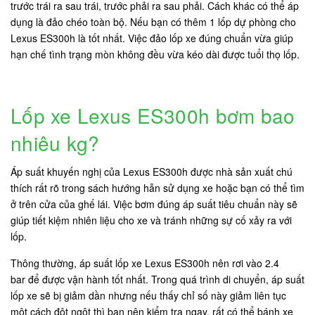
trước trái ra sau trái, trước phải ra sau phải. Cách khác có thể áp
dụng là đảo chéo toàn bộ. Nếu bạn có thêm 1 lốp dự phòng cho
Lexus ES300h là tốt nhất. Việc đảo lốp xe đúng chuẩn vừa giúp
hạn chế tình trạng mòn không đều vừa kéo dài được tuổi thọ lốp.
Lốp xe Lexus ES300h bơm bao
nhiêu kg?
Áp suất khuyến nghị của Lexus ES300h được nhà sản xuất chú
thích rất rõ trong sách hướng hẫn sử dụng xe hoặc bạn có thể tìm
ở trên cửa của ghế lái. Việc bơm đúng áp suất tiêu chuẩn này sẽ
giúp tiết kiệm nhiên liệu cho xe và tránh những sự cố xảy ra với
lốp.
Thông thường, áp suất lốp xe Lexus ES300h nên rơi vào 2.4
bar để được vận hành tốt nhất. Trong quá trình di chuyển, áp suất
lốp xe sẽ bị giảm dần nhưng nếu thấy chỉ số này giảm liên tục
một cách đột ngột thì bạn nên kiểm tra ngay, rất có thể bánh xe