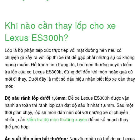
Khi nào cần thay lốp cho xe
Lexus ES300h?
Lốp là bộ phận tiếp xúc trực tiếp với mặt đường nên nếu có
chuyện gì xảy ra với lốp thì xe rất dễ gặp phải những sự cố không
mong muốn. Để tránh tình trạng đó, bạn nên thường xuyên kiểm
tra lốp của xe Lexus ES300h, đừng đợi đến khi mòn hoặc quá cũ
mới đi thay. Dưới đây là một số dấu hiệu nhận biết lốp xe cần thay
mới:
Độ sâu rãnh lốp dưới 1,6mm:
Để xe Lexus ES300h được vận
hành an toàn thì rãnh lốp cần đạt độ sâu ít nhất 1,6mm. Sau một
thời gian chạy, lốp sẽ mòn dần nên đối với những xe di chuyển
nhiều, cần
kiểm tra độ mòn thường xuyên
để có kế hoạch thay
thế phù hợp.
Áp suất lốp giảm bất thường:
Nguyên nhân có thể do xe Lexus