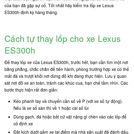
của bạn đã gặp sự cố. Tốt nhất hãy kiểm tra lốp xe Lexus
ES300h định kỳ hàng tháng.
Cách tự thay lốp cho xe Lexus
ES300h
Để thay lốp xe của Lexus ES300h, trước hết, bạn cần tìm một nơi
bằng phẳng, chắc chắn để tiến hành, phòng trường hợp xe có thể
mất đà và trượt khỏi nơi dừng đỗ khi đang thực hiện. Lưu ý quan
sát nơi đỗ xe an toàn, tránh các khúc cua, hạn chế tầm nhìn. Các
bước thực hiện rất đơn giản:
Kéo phanh tay và chuyển cần số về P (với xe số tự động).
Nếu là xe số sàn thì về 1 hoặc cài số lùi
Dùng gạch, đá hoặc bất cứ vật nặng gì chèn vào các lốp để
cố định xe
Đặt kích dưới gầm xe tại điểm mà nhà sản xuất đã đánh dấu,