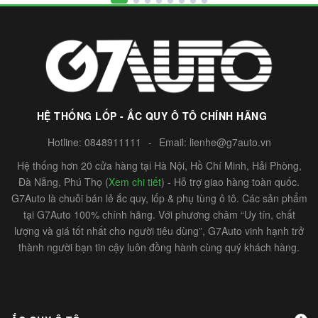
HỆ THỐNG LỐP - ẮC QUY Ô TÔ CHÍNH HÃNG
Hotline:
0848911111
-
Email:
lienhe@g7auto.vn
Hệ thống hơn 20 cửa hàng tại Hà Nội, Hồ Chí Minh, Hải Phòng,
Đà Nẵng, Phú Thọ (
Xem chi tiết
) - Hỗ trợ giao hàng toàn quốc.
G7Auto là chuỗi bán lẻ ắc quy, lốp & phụ tùng ô tô. Các sản phẩm
tại G7Auto 100% chính hãng. Với phương châm “Uy tín, chất
lượng và giá tốt nhất cho người tiêu dùng”, G7Auto vinh hạnh trở
thành người bạn tin cậy luôn đồng hành cùng quý khách hàng.