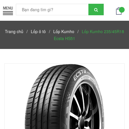
Trang chủ
/
Lốp ô tô
/
Lốp Kumho
/
Lốp Kumho 235/45R18
Ecsta HS51