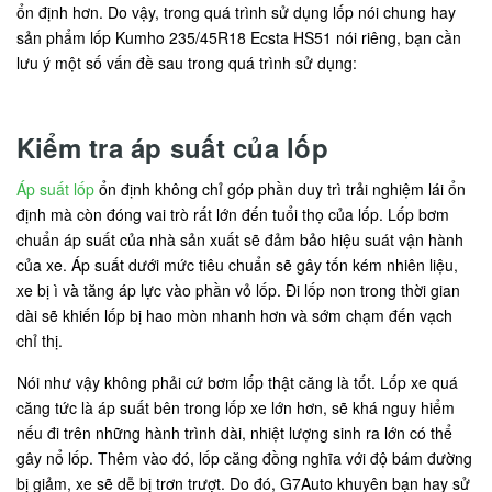
ổn định hơn. Do vậy, trong quá trình sử dụng lốp nói chung hay
sản phẩm lốp Kumho 235/45R18 Ecsta HS51 nói riêng, bạn cần
lưu ý một số vấn đề sau trong quá trình sử dụng:
Kiểm tra áp suất của lốp
Áp suất lốp
ổn định không chỉ góp phần duy trì trải nghiệm lái ổn
định mà còn đóng vai trò rất lớn đến tuổi thọ của lốp. Lốp bơm
chuẩn áp suất của nhà sản xuất sẽ đảm bảo hiệu suát vận hành
của xe. Áp suất dưới mức tiêu chuẩn sẽ gây tốn kém nhiên liệu,
xe bị ì và tăng áp lực vào phần vỏ lốp. Đi lốp non trong thời gian
dài sẽ khiến lốp bị hao mòn nhanh hơn và sớm chạm đến vạch
chỉ thị.
Nói như vậy không phải cứ bơm lốp thật căng là tốt. Lốp xe quá
căng tức là áp suất bên trong lốp xe lớn hơn, sẽ khá nguy hiểm
nếu đi trên những hành trình dài, nhiệt lượng sinh ra lớn có thể
gây nổ lốp. Thêm vào đó, lốp căng đồng nghĩa với độ bám đường
bị giảm, xe sẽ dễ bị trơn trượt. Do đó, G7Auto khuyên bạn hay sử