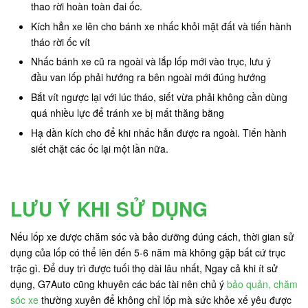
thao rời hoàn toàn đai ốc.
Kích hẳn xe lên cho bánh xe nhấc khỏi mặt đất và tiến hành
tháo rời ốc vít
Nhấc bánh xe cũ ra ngoài và lắp lốp mới vào trục, lưu ý
đầu van lốp phải hướng ra bên ngoài mới đúng hướng
Bắt vít ngược lại với lúc tháo, siết vừa phải không cần dùng
quá nhiều lực để tránh xe bị mất thăng bằng
Hạ dần kích cho để khi nhấc hẳn được ra ngoài. Tiến hành
siết chặt các ốc lại một lần nữa.
LƯU Ý KHI SỬ DỤNG
Nếu lốp xe được chăm sóc và bảo dưỡng đúng cách, thời gian sử
dụng của lốp có thể lên đến 5-6 năm mà không gặp bất cứ trục
trặc gì. Để duy trì được tuối thọ dài lâu nhất, Ngay cả khi ít sử
dụng, G7Auto cũng khuyên các bác tài nên chủ ý
bảo quản, chăm
sóc xe
thường xuyên để không chỉ lốp mà sức khỏe xế yêu được