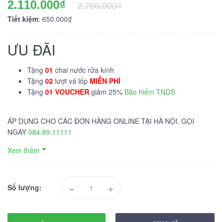
2.110.000₫
2.760.000₫
Tiết kiệm
: 650.000₫
ƯU ĐÃI
Tặng
01
chai nước rửa kính
Tặng
02
lượt vá lốp
MIỄN PHÍ
Tặng
01 VOUCHER
giảm 25%
Bảo hiểm TNDS
ÁP DỤNG CHO CÁC ĐƠN HÀNG ONLINE TẠI HÀ NỘI. GỌI
NGAY
084.89.11111
Xem thêm
-
+
Số lượng: