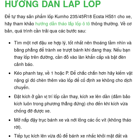
HƯỚNG DẪN LẮP LỐP
Để tự thay sản phẩm lốp Kumho 235/45R18 Ecsta HS51 cho xe,
hãy tham khảo
hướng dẫn tháo lắp lốp ô tô
thông thường. Về cơ
bản, quá trình cần trải qua các bước sau:
Tìm một nơi đậu xe hợp lý, tốt nhất nên thoáng tầm nhìn và
bằng phẳng để trành xe trượt bánh khi đang thay. Nếu bạn
thay lốp trên đường, cần đỗ vào làn khẩn cấp và bật đèn
cảnh báo.
Kéo phanh tay, về 1 hoặc P. Để chắc chắn hơn hãy kiếm vật
nặng gì đó chèn thêm vào lốp để cố định xe không cho dịch
chuyển.
Đặt kích ở gần vị trí lốp cần thay, kích xe lên dần (đảm bảo
kích luôn trong phương thẳng đứng) cho đến khi kích vừa
chống đỡ được xe.
Mở nắp đậy trục bánh xe và nới lỏng các ốc vít (không tháo
rời).
Tiếp tục kích lên vừa đủ để bánh xe nhấc khỏi mặt đất và