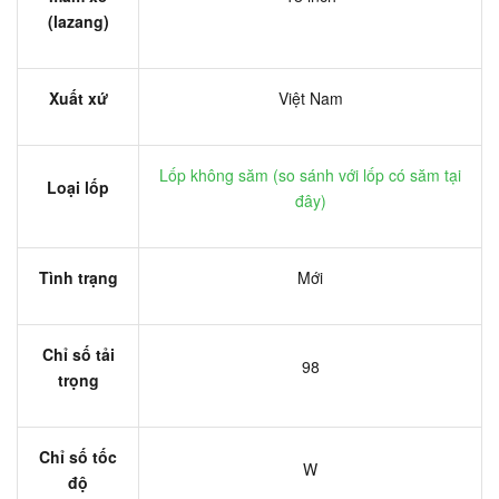
(lazang)
Xuất xứ
Việt Nam
Lốp không săm (
so sánh với lốp có săm tại
Loại lốp
đây
)
Tình trạng
Mới
Chỉ số tải
98
trọng
Chỉ số tốc
W
độ