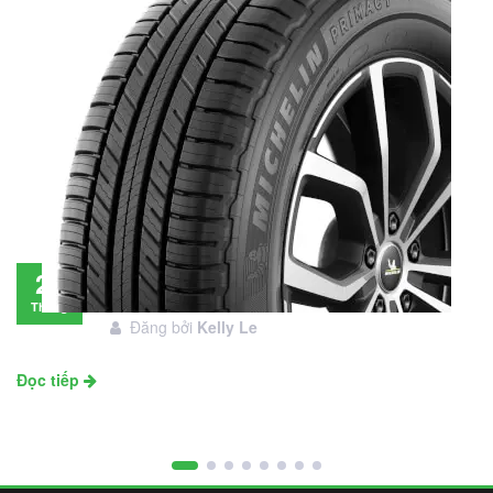
Đánh giá lốp Michelin Primacy SUV: Đáng
28
đầu tư không?
Tháng
Đăng bởi
Kelly Le
11
Đọc tiếp