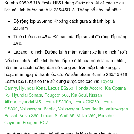
Kumho 235/45R18 Ecsta HS51 dùng được cho tất cả các xe du
lịch có kích thước bánh là 235/45R18. Thông số này thể hiện:
Độ rộng lốp 235mm: Khoảng cách giữa 2 thành lốp là
235mm
Tỉ lệ chiều cao 45%: Độ cao của lốp so với độ rộng lốp bằng
45%
Lazang 18 inch: Đường kính mâm (vành) xe là 18 inch (18’’)
Nếu bạn chưa biết kích thước lốp xe ô tô của mình là bao nhiêu,
hãy tìm ở sách hướng dẫn sử dụng xe, trên nắp bình xăng,…
hoặc nhìn ngay ở thành lốp cũ. Với sản phẩm Kumho 235/45R18
Ecsta HS51, bạn có thể sử dụng được cho các xe:
Toyota
Camry
,
Hyundai Kona
,
Lexus ES250
,
Honda Accord
,
Kia Optima
K5
,
Hyundai Sonata
,
Peugeot 508
,
Kia Soul
,
Nissan
Altima
,
Hyundai i45
,
Lexus ES300h
,
Lexus GS250
,
Lexus
GS300
,
Volkswagen Beetle
,
Volkswagen New Beetle
,
Volkswagen
Passat
,
Volvo S60
,
Lexus IS
,
Audi A5
,
Volvo V60
,
Porsche
Cayman
,
Peugeot RCZ
...
Lốp được thiết kế cho khả năng chịu tải lên tới 750 kg khi di