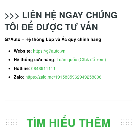
>>> LIÊN HỆ NGAY CHÚNG
TÔI ĐỂ ĐƯỢC TƯ VẤN
G7Auto – Hệ thống Lốp và Ắc quy chính hãng
Website
:
https://g7auto.vn
Hệ thống cửa hàng
:
Toàn quốc (Click để xem)
Hotline
:
0848911111
Zalo
:
https://zalo.me/1915835962949258808
TÌM HIỂU THÊM