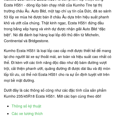
Ecsta HS51 - dòng lốp bán chạy nhất của Kumho Tire tại thị
trường châu Âu. Auto Bild, một tạp chí uy tín của Đức, đã so sánh
53 lốp xe mùa hè được bán ở châu Âu dựa trên hiệu suất phanh
khô và ướt của chúng. Thật kinh ngạc, Ecsta HS51 đứng đầu
trong bảng xếp hạng và vinh dự được nhận giải Auto Bild “đặc
biệt”. Nó đã đánh bại hàng loại lốp đối thủ đến từ Michelin,
Continental và Bridgestone.
Kumho Ecsta HS51 là loại lốp cao cấp mới được thiết kế để mang
lại cho người lái xe sự thoải mái, an toàn và hiệu suất cao nhất có
thể. Đi kèm với các tính năng độc đáo như độ bám đường vượt
trội, cải thiện phanh ướt, quãng đường đi được dài lâu và độ mòn
lốp tối ưu, có thể nói Ecsta HS51 cho ra sự ổn định tuyệt vời trên
mọi bề mặt đường.
Dưới đây là các thông số cũng như các đặc tính của sản phẩm
Kumho 235/45R18 Ecsta HS51. Mời các bạn cùng theo dõi!
Thông số kỹ thuật
Các xe tương thích