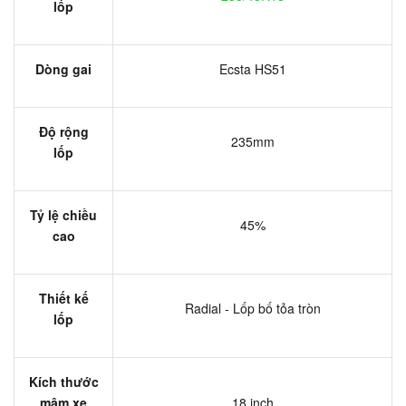
lốp
Dòng gai
Ecsta HS51
Độ rộng
235mm
lốp
Tỷ lệ chiều
45%
cao
Thiết kế
Radial - Lốp bố tỏa tròn
lốp
Kích thước
mâm xe
18 inch