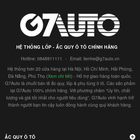
HỆ THỐNG LỐP - ẮC QUY Ô TÔ CHÍNH HÃNG
Hotline:
0848911111
-
Email:
lienhe@g7auto.vn
Hệ thống hơn 20 cửa hàng tại Hà Nội, Hồ Chí Minh, Hải Phòng,
Đà Nẵng, Phú Thọ (
Xem chi tiết
) - Hỗ trợ giao hàng toàn quốc.
G7Auto là chuỗi bán lẻ ắc quy, lốp & phụ tùng ô tô. Các sản phẩm
tại G7Auto 100% chính hãng. Với phương châm “Uy tín, chất
lượng và giá tốt nhất cho người tiêu dùng”, G7Auto vinh hạnh trở
thành người bạn tin cậy luôn đồng hành cùng quý khách hàng.
ẮC QUY Ô TÔ