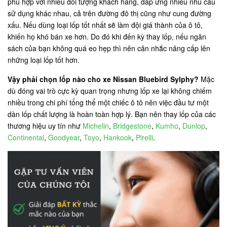
phù hợp với nhiều đối tượng khách hàng, đáp ứng nhiều nhu cầu
sử dụng khác nhau, cả trên đường đô thị cũng như cung đường
xấu. Nếu dùng loại lốp tốt nhất sẽ làm đội giá thành của ô tô,
khiến họ khó bán xe hơn. Do đó khi đến kỳ thay lốp, nếu ngân
sách của bạn không quá eo hẹp thì nên cân nhắc nâng cấp lên
những loại lốp tốt hơn.
Vậy phải chọn lốp nào cho xe Nissan Bluebird Sylphy?
Mặc
dù đóng vai trò cực kỳ quan trọng nhưng lốp xe lại không chiếm
nhiều trong chi phí tổng thể một chiếc ô tô nên việc đầu tư một
dàn lốp chất lượng là hoàn toàn hợp lý. Bạn nên thay lốp của các
thương hiệu uy tín như
Michelin
,
Bridgestone
,
Kumho
,
Dunlop
,
Continental
,
Goodyear
,
Toyo
,
Hankook
,
Pirelli
.