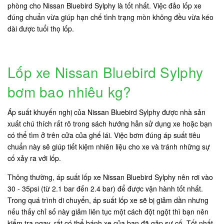
phòng cho Nissan Bluebird Sylphy là tốt nhất. Việc đảo lốp xe
đúng chuẩn vừa giúp hạn chế tình trạng mòn không đều vừa kéo
dài được tuổi thọ lốp.
Lốp xe Nissan Bluebird Sylphy
bơm bao nhiêu kg?
Áp suất khuyến nghị của Nissan Bluebird Sylphy được nhà sản
xuất chú thích rất rõ trong sách hướng hẫn sử dụng xe hoặc bạn
có thể tìm ở trên cửa của ghế lái. Việc bơm đúng áp suất tiêu
chuẩn này sẽ giúp tiết kiệm nhiên liệu cho xe và tránh những sự
cố xảy ra với lốp.
Thông thường, áp suất lốp xe Nissan Bluebird Sylphy nên rơi vào
30 - 35psi (từ 2.1 bar đến 2.4 bar) để được vận hành tốt nhất.
Trong quá trình di chuyển, áp suất lốp xe sẽ bị giảm dần nhưng
nếu thấy chỉ số này giảm liên tục một cách đột ngột thì bạn nên
kiểm tra ngay, rất có thể bánh xe của bạn đã gặp sự cố. Tốt nhất