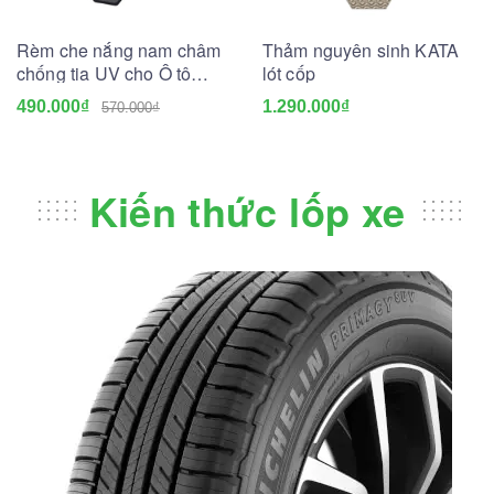
Rèm che nắng nam châm
Thảm nguyên sinh KATA
chống tia UV cho Ô tô
lót cốp
(May đo theo xe)
490.000₫
1.290.000₫
570.000₫
Kiến thức lốp xe