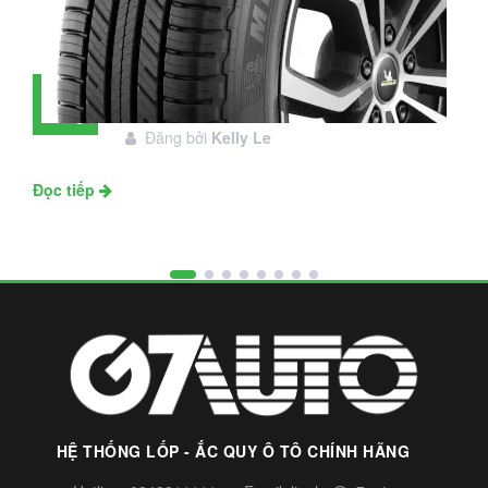
Đánh giá lốp Michelin Primacy SUV:
28
Đáng đầu tư không?
Tháng
Đăng bởi
Kelly Le
11
Đọc tiếp
HỆ THỐNG LỐP - ẮC QUY Ô TÔ CHÍNH HÃNG