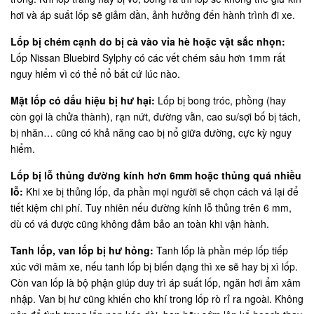
hơi và áp suất lốp sẽ giảm dần, ảnh hưởng đến hành trình đi xe.
Lốp bị chém cạnh do bị cà vào vỉa hè hoặc vật sắc nhọn:
Lốp Nissan Bluebird Sylphy có các vết chém sâu hơn 1mm rất
nguy hiểm vì có thể nổ bất cứ lúc nào.
Mặt lốp có dấu hiệu bị hư hại:
Lốp bị bong tróc, phồng (hay
còn gọi là chửa thành), rạn nứt, đường vằn, cao su/sợi bố bị tách,
bị nhăn… cũng có khả năng cao bị nổ giữa đường, cực kỳ nguy
hiểm.
Lốp bị lỗ thủng đường kính hơn 6mm hoặc thủng quá nhiều
lỗ:
Khi xe bị thủng lốp, đa phần mọi người sẽ chọn cách vá lại để
tiết kiệm chi phí. Tuy nhiên nếu đường kính lỗ thủng trên 6 mm,
dù có vá được cũng không đảm bảo an toàn khi vận hành.
Tanh lốp, van lốp bị hư hỏng:
Tanh lốp là phần mép lốp tiếp
xúc với mâm xe, nếu tanh lốp bị biến dạng thì xe sẽ hay bị xì lốp.
Còn van lốp là bộ phận giúp duy trì áp suất lốp, ngăn hơi ẩm xâm
nhập. Van bị hư cũng khiến cho khí trong lốp rò rỉ ra ngoài. Không