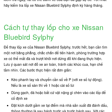
hãy kiểm tra lốp xe Nissan Bluebird Sylphy định kỳ hàng tháng.
Cách tự thay lốp cho xe Nissan
Bluebird Sylphy
Để thay lốp xe của Nissan Bluebird Sylphy, trước hết, bạn cần tìm
một nơi bằng phẳng, chắc chắn để tiến hành, phòng trường hợp
xe có thể mất đà và trượt khỏi nơi dừng đỗ khi đang thực hiện.
Lưu ý quan sát nơi đỗ xe an toàn, tránh các khúc cua, hạn chế
tầm nhìn. Các bước thực hiện rất đơn giản:
Kéo phanh tay và chuyển cần số về P (với xe số tự động).
Nếu là xe số sàn thì về 1 hoặc cài số lùi
Dùng gạch, đá hoặc bất cứ vật nặng gì chèn vào các lốp để
cố định xe
Đặt kích dưới gầm xe tại điểm mà nhà sản xuất đã đánh dấu,
thông thường là sau bánh trước và trước bánh sau. Với các