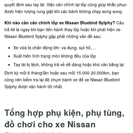
quyết định sau tay lái. Việc cân chỉnh lại lốp cũng giúp khắc phục
được hiện tượng rung giật khi các bánh không chạy song song.
Khi nào cần cân chỉnh lốp xe Nissan Bluebird Sylphy?
Câu
trả lời là ngay khi bạn tiến hành thay lốp hoặc khi phát hiện xe
Nissan Bluebird Sylphy gặp phải những vấn đề sau:
Xe vừa bị chấn động lớn: va đụng, sụt hố,…
Xuất hiên tình trạng mòn không đều của lốp
Tay lái bị lệch, không trả về dễ dàng hoặc khó cân bằng lại
Định kỳ mỗi 6 tháng/lần hoặc sau mỗi 15.000-20.000km, bạn
cũng nên kiểm tra lại độ chụm bánh xe để xe Nissan Bluebird
Sylphy được vận hành tốt nhất.
Tổng hợp phụ kiện, phụ tùng,
đồ chơi cho xe Nissan