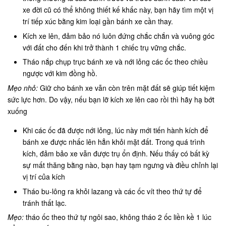
xe đời cũ có thể không thiết kế khấc này, bạn hãy tìm một vị
trí tiếp xúc bằng kim loại gần bánh xe cần thay.
Kích xe lên, đảm bảo nó luôn đứng chắc chắn và vuông góc
với đất cho đến khi trở thành 1 chiếc trụ vững chắc.
Tháo nắp chụp trục bánh xe và nới lỏng các ốc theo chiều
ngược với kim đồng hồ.
Mẹo nhỏ:
Giữ cho bánh xe vẫn còn trên mặt đất sẽ giúp tiết kiệm
sức lực hơn. Do vậy, nếu bạn lỡ kích xe lên cao rồi thì hãy hạ bớt
xuống
Khi các ốc đã được nới lỏng, lúc này mới tiến hành kích để
bánh xe được nhấc lên hẳn khỏi mặt đất. Trong quá trình
kích, đảm bảo xe vẫn được trụ ổn định. Nếu thấy có bất kỳ
sự mất thăng bằng nào, bạn hay tạm ngưng và điều chỉnh lại
vị trí của kích
Tháo bu-lông ra khỏi lazang và các ốc vít theo thứ tự để
tránh thất lạc.
Mẹo:
tháo ốc theo thứ tự ngôi sao, không tháo 2 ốc liền kề 1 lúc