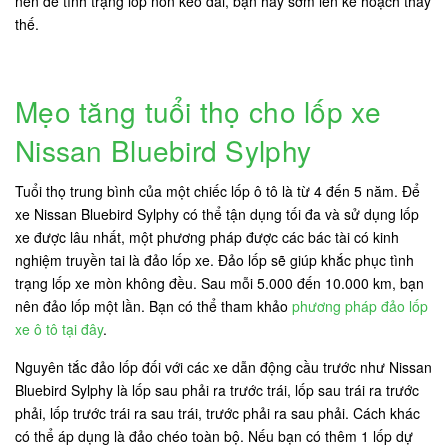
nên để tình trạng lốp non kéo dài, bạn hãy sớm lên kế hoạch thay
thế.
Mẹo tăng tuổi thọ cho lốp xe
Nissan Bluebird Sylphy
Tuổi thọ trung bình của một chiếc lốp ô tô là từ 4 đến 5 năm. Để
xe Nissan Bluebird Sylphy có thể tận dụng tối đa và sử dụng lốp
xe được lâu nhất, một phương pháp được các bác tài có kinh
nghiệm truyền tai là đảo lốp xe. Đảo lốp sẽ giúp khắc phục tình
trạng lốp xe mòn không đều. Sau mỗi 5.000 đến 10.000 km, bạn
nên đảo lốp một lần. Bạn có thể tham khảo
phương pháp đảo lốp
xe ô tô tại đây
.
Nguyên tắc đảo lốp đối với các xe dẫn động cầu trước như Nissan
Bluebird Sylphy là lốp sau phải ra trước trái, lốp sau trái ra trước
phải, lốp trước trái ra sau trái, trước phải ra sau phải. Cách khác
có thể áp dụng là đảo chéo toàn bộ. Nếu bạn có thêm 1 lốp dự