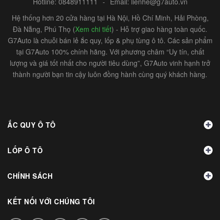
Hotline:
0848911111
-
Email:
lienhe@g7auto.vn
Hệ thống hơn 20 cửa hàng tại Hà Nội, Hồ Chí Minh, Hải Phòng,
Đà Nẵng, Phú Thọ (
Xem chi tiết
) - Hỗ trợ giao hàng toàn quốc.
G7Auto là chuỗi bán lẻ ắc quy, lốp & phụ tùng ô tô. Các sản phẩm
tại G7Auto 100% chính hãng. Với phương châm “Uy tín, chất
lượng và giá tốt nhất cho người tiêu dùng”, G7Auto vinh hạnh trở
thành người bạn tin cậy luôn đồng hành cùng quý khách hàng.
ẮC QUY Ô TÔ
LỐP Ô TÔ
CHÍNH SÁCH
KẾT NỐI VỚI CHÚNG TÔI