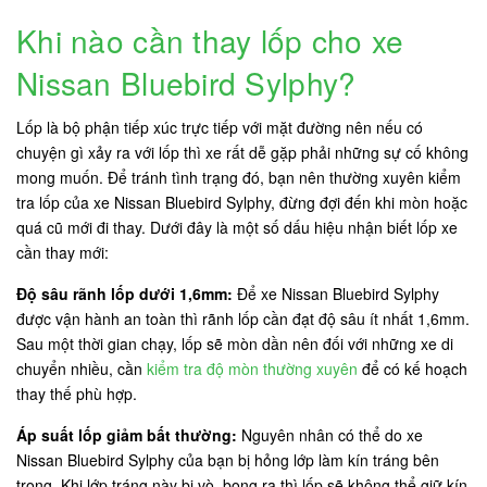
Khi nào cần thay lốp cho xe
Nissan Bluebird Sylphy?
Lốp là bộ phận tiếp xúc trực tiếp với mặt đường nên nếu có
chuyện gì xảy ra với lốp thì xe rất dễ gặp phải những sự cố không
mong muốn. Để tránh tình trạng đó, bạn nên thường xuyên kiểm
tra lốp của xe Nissan Bluebird Sylphy, đừng đợi đến khi mòn hoặc
quá cũ mới đi thay. Dưới đây là một số dấu hiệu nhận biết lốp xe
cần thay mới:
Độ sâu rãnh lốp dưới 1,6mm:
Để xe Nissan Bluebird Sylphy
được vận hành an toàn thì rãnh lốp cần đạt độ sâu ít nhất 1,6mm.
Sau một thời gian chạy, lốp sẽ mòn dần nên đối với những xe di
chuyển nhiều, cần
kiểm tra độ mòn thường xuyên
để có kế hoạch
thay thế phù hợp.
Áp suất lốp giảm bất thường:
Nguyên nhân có thể do xe
Nissan Bluebird Sylphy của bạn bị hỏng lớp làm kín tráng bên
trong. Khi lớp tráng này bị vò, bong ra thì lốp sẽ không thể giữ kín