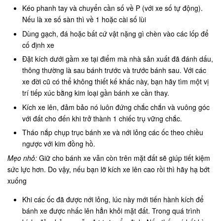
Kéo phanh tay và chuyển cần số về P (với xe số tự động).
Nếu là xe số sàn thì về 1 hoặc cài số lùi
Dùng gạch, đá hoặc bất cứ vật nặng gì chèn vào các lốp để
cố định xe
Đặt kích dưới gầm xe tại điểm mà nhà sản xuất đã đánh dấu,
thông thường là sau bánh trước và trước bánh sau. Với các
xe đời cũ có thể không thiết kế khấc này, bạn hãy tìm một vị
trí tiếp xúc bằng kim loại gần bánh xe cần thay.
Kích xe lên, đảm bảo nó luôn đứng chắc chắn và vuông góc
với đất cho đến khi trở thành 1 chiếc trụ vững chắc.
Tháo nắp chụp trục bánh xe và nới lỏng các ốc theo chiều
ngược với kim đồng hồ.
Mẹo nhỏ:
Giữ cho bánh xe vẫn còn trên mặt đất sẽ giúp tiết kiệm
sức lực hơn. Do vậy, nếu bạn lỡ kích xe lên cao rồi thì hãy hạ bớt
xuống
Khi các ốc đã được nới lỏng, lúc này mới tiến hành kích để
bánh xe được nhấc lên hẳn khỏi mặt đất. Trong quá trình