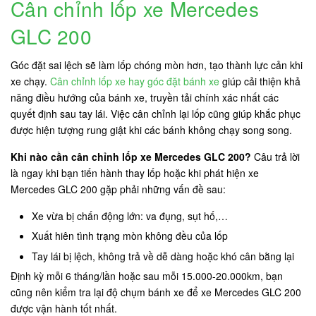
Cân chỉnh lốp xe Mercedes
GLC 200
Góc đặt sai lệch sẽ làm lốp chóng mòn hơn, tạo thành lực cản khi
xe chạy.
Cân chỉnh lốp xe hay góc đặt bánh xe
giúp cải thiện khả
năng điều hướng của bánh xe, truyền tải chính xác nhất các
quyết định sau tay lái. Việc cân chỉnh lại lốp cũng giúp khắc phục
được hiện tượng rung giật khi các bánh không chạy song song.
Khi nào cần cân chỉnh lốp xe Mercedes GLC 200?
Câu trả lời
là ngay khi bạn tiến hành thay lốp hoặc khi phát hiện xe
Mercedes GLC 200 gặp phải những vấn đề sau:
Xe vừa bị chấn động lớn: va đụng, sụt hố,…
Xuất hiên tình trạng mòn không đều của lốp
Tay lái bị lệch, không trả về dễ dàng hoặc khó cân bằng lại
Định kỳ mỗi 6 tháng/lần hoặc sau mỗi 15.000-20.000km, bạn
cũng nên kiểm tra lại độ chụm bánh xe để xe Mercedes GLC 200
được vận hành tốt nhất.