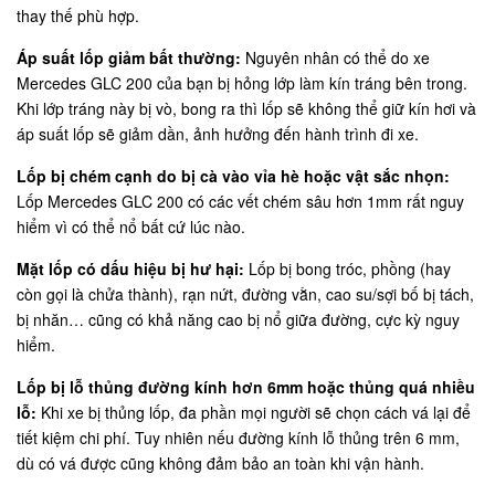
thay thế phù hợp.
Áp suất lốp giảm bất thường:
Nguyên nhân có thể do xe
Mercedes GLC 200 của bạn bị hỏng lớp làm kín tráng bên trong.
Khi lớp tráng này bị vò, bong ra thì lốp sẽ không thể giữ kín hơi và
áp suất lốp sẽ giảm dần, ảnh hưởng đến hành trình đi xe.
Lốp bị chém cạnh do bị cà vào vỉa hè hoặc vật sắc nhọn:
Lốp Mercedes GLC 200 có các vết chém sâu hơn 1mm rất nguy
hiểm vì có thể nổ bất cứ lúc nào.
Mặt lốp có dấu hiệu bị hư hại:
Lốp bị bong tróc, phồng (hay
còn gọi là chửa thành), rạn nứt, đường vằn, cao su/sợi bố bị tách,
bị nhăn… cũng có khả năng cao bị nổ giữa đường, cực kỳ nguy
hiểm.
Lốp bị lỗ thủng đường kính hơn 6mm hoặc thủng quá nhiều
lỗ:
Khi xe bị thủng lốp, đa phần mọi người sẽ chọn cách vá lại để
tiết kiệm chi phí. Tuy nhiên nếu đường kính lỗ thủng trên 6 mm,
dù có vá được cũng không đảm bảo an toàn khi vận hành.