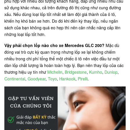
phù hợp với nhiều đối tượng khách hàng, đáp ứng nhiều nhu cầu
sử dụng khác nhau, cả trên đường đô thị cũng như cung đường
xấu. Nếu dùng loại lốp tốt nhất sẽ làm đội giá thành của ô tô,
khiến họ khó bán xe hơn. Do đó khi đến kỳ thay lốp, nếu ngân
sách của bạn không quá eo hẹp thì nên cân nhắc nâng cấp lên
những loại lốp tốt hơn.
Vậy phải chọn lốp nào cho xe Mercedes GLC 200?
Mặc dù
đóng vai trò cực kỳ quan trọng nhưng lốp xe lại không chiếm
nhiều trong chi phí tổng thể một chiếc ô tô nên việc đầu tư một
dàn lốp chất lượng là hoàn toàn hợp lý. Bạn nên thay lốp của các
thương hiệu uy tín như
Michelin
,
Bridgestone
,
Kumho
,
Dunlop
,
Continental
,
Goodyear
,
Toyo
,
Hankook
,
Pirelli
.