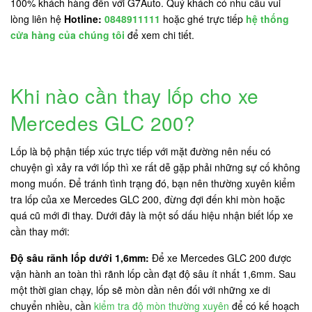
100% khách hàng đến với G7Auto. Quý khách có nhu cầu vui
lòng liên hệ
Hotline:
0848911111
hoặc ghé trực tiếp
hệ thống
cửa hàng của chúng tôi
để xem chi tiết.
Khi nào cần thay lốp cho xe
Mercedes GLC 200?
Lốp là bộ phận tiếp xúc trực tiếp với mặt đường nên nếu có
chuyện gì xảy ra với lốp thì xe rất dễ gặp phải những sự cố không
mong muốn. Để tránh tình trạng đó, bạn nên thường xuyên kiểm
tra lốp của xe Mercedes GLC 200, đừng đợi đến khi mòn hoặc
quá cũ mới đi thay. Dưới đây là một số dấu hiệu nhận biết lốp xe
cần thay mới:
Độ sâu rãnh lốp dưới 1,6mm:
Để xe Mercedes GLC 200 được
vận hành an toàn thì rãnh lốp cần đạt độ sâu ít nhất 1,6mm. Sau
một thời gian chạy, lốp sẽ mòn dần nên đối với những xe di
chuyển nhiều, cần
kiểm tra độ mòn thường xuyên
để có kế hoạch