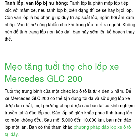
Tanh lốp, van lốp bị hư hỏng:
Tanh lốp là phần mép lốp tiếp
xúc với mâm xe, nếu tanh lốp bị biến dạng thì xe sẽ hay bị xì lốp.
Còn van lốp là bộ phận giúp duy trì áp suất lốp, ngăn hơi ẩm xâm
nhập. Van bị hư cũng khiến cho khí trong lốp rò rỉ ra ngoài. Không
nên để tình trạng lốp non kéo dài, bạn hãy sớm lên kế hoạch thay
thế.
Mẹo tăng tuổi thọ cho lốp xe
Mercedes GLC 200
Tuổi thọ trung bình của một chiếc lốp ô tô là từ 4 đến 5 năm. Để
xe Mercedes GLC 200 có thể tận dụng tối đa và sử dụng lốp xe
được lâu nhất, một phương pháp được các bác tài có kinh nghiệm
truyền tai là đảo lốp xe. Đảo lốp sẽ giúp khắc phục tình trạng lốp
xe mòn không đều. Sau mỗi 5.000 đến 10.000 km, bạn nên đảo
lốp một lần. Bạn có thể tham khảo
phương pháp đảo lốp xe ô tô
tại đây
.