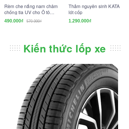
Rèm che nắng nam châm
Thảm nguyên sinh KATA
chống tia UV cho Ô tô
lót cốp
(May đo theo xe)
490.000₫
1.290.000₫
570.000₫
Kiến thức lốp xe