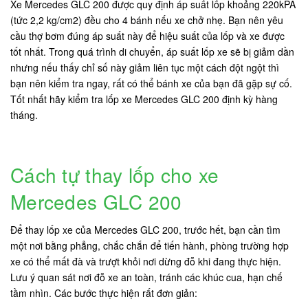
Xe Mercedes GLC 200 được quy định áp suất lốp khoảng 220kPA
(tức 2,2 kg/cm2) đều cho 4 bánh nếu xe chở nhẹ. Bạn nên yêu
cầu thợ bơm đúng áp suất này để hiệu suất của lốp và xe được
tốt nhất. Trong quá trình di chuyển, áp suất lốp xe sẽ bị giảm dần
nhưng nếu thấy chỉ số này giảm liên tục một cách đột ngột thì
bạn nên kiểm tra ngay, rất có thể bánh xe của bạn đã gặp sự cố.
Tốt nhất hãy kiểm tra lốp xe Mercedes GLC 200 định kỳ hàng
tháng.
Cách tự thay lốp cho xe
Mercedes GLC 200
Để thay lốp xe của Mercedes GLC 200, trước hết, bạn cần tìm
một nơi bằng phẳng, chắc chắn để tiến hành, phòng trường hợp
xe có thể mất đà và trượt khỏi nơi dừng đỗ khi đang thực hiện.
Lưu ý quan sát nơi đỗ xe an toàn, tránh các khúc cua, hạn chế
tầm nhìn. Các bước thực hiện rất đơn giản: