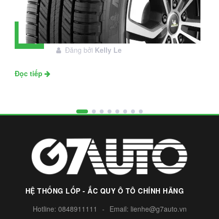
Đánh giá lốp Michelin Primacy SUV:
28
Đáng đầu tư không?
Tháng
Đăng bởi
Kelly Le
11
Đọc tiếp
HỆ THỐNG LỐP - ẮC QUY Ô TÔ CHÍNH HÃNG
Hotline:
0848911111
-
Email:
lienhe@g7auto.vn