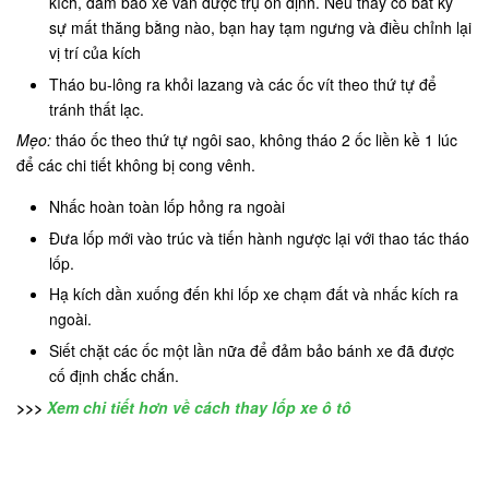
kích, đảm bảo xe vẫn được trụ ổn định. Nếu thấy có bất kỳ
sự mất thăng bằng nào, bạn hay tạm ngưng và điều chỉnh lại
vị trí của kích
Tháo bu-lông ra khỏi lazang và các ốc vít theo thứ tự để
tránh thất lạc.
Mẹo:
tháo ốc theo thứ tự ngôi sao, không tháo 2 ốc liền kề 1 lúc
để các chi tiết không bị cong vênh.
Nhấc hoàn toàn lốp hỏng ra ngoài
Đưa lốp mới vào trúc và tiến hành ngược lại với thao tác tháo
lốp.
Hạ kích dần xuống đến khi lốp xe chạm đất và nhấc kích ra
ngoài.
Siết chặt các ốc một lần nữa để đảm bảo bánh xe đã được
cố định chắc chắn.
>>>
Xem chi tiết hơn về cách thay lốp xe ô tô