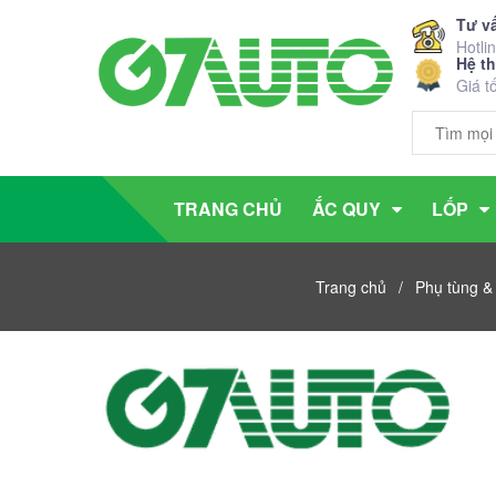
Tư v
Hotli
Hệ t
Giá t
TRANG CHỦ
ẮC QUY
LỐP
Trang chủ
/
Phụ tùng & 