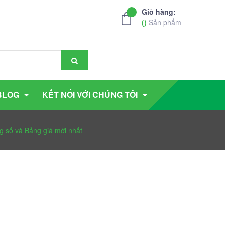
Giỏ hàng:
(
)
Sản phẩm
BLOG
KẾT NỐI VỚI CHÚNG TÔI
ng số và Bảng giá mới nhất