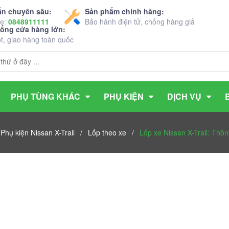
ấn chuyên sâu:
Sản phẩm chính hãng:
ne:
0848911111
Bảo hành điện tử, chống hàng giả
hống cửa hàng lớn:
ốt, giao hàng toàn quốc
PHỤ TÙNG KHÁC
PHỤ KIỆN
DỊCH VỤ
Phụ kiện Nissan X-Trail
/
Lốp theo xe
/
Lốp xe Nissan X-Trail: Thô