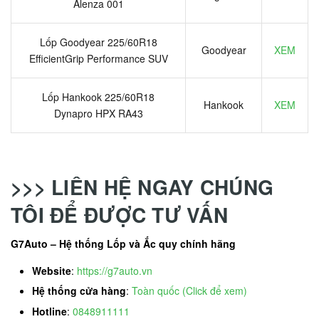
Alenza 001
Lốp Goodyear 225/60R18
Goodyear
XEM
EfficientGrip Performance SUV
Lốp Hankook 225/60R18
Hankook
XEM
Dynapro HPX RA43
>>> LIÊN HỆ NGAY CHÚNG
TÔI ĐỂ ĐƯỢC TƯ VẤN
G7Auto – Hệ thống Lốp và Ắc quy chính hãng
Website
:
https://g7auto.vn
Hệ thống cửa hàng
:
Toàn quốc (Click để xem)
Hotline
:
0848911111