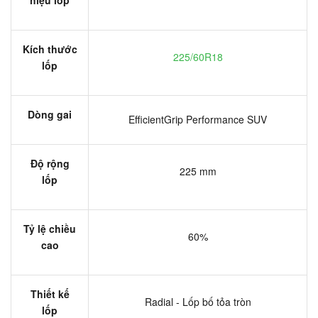
Kích thước
225/60R18
lốp
Dòng gai
EfficientGrip Performance SUV
Độ rộng
225 mm
lốp
Tỷ lệ chiều
60%
cao
Thiết kế
Radial - Lốp bố tỏa tròn
lốp