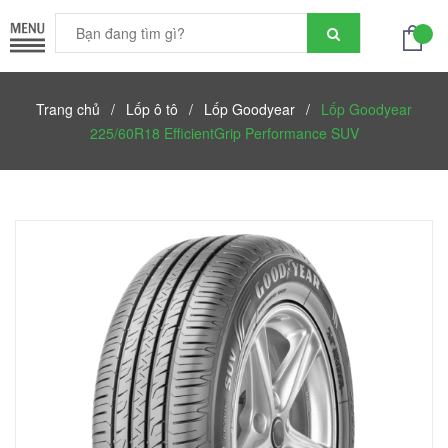
Trang chủ
/
Lốp ô tô
/
Lốp Goodyear
/
Lốp Goodyear
225/60R18 EfficientGrip Performance SUV