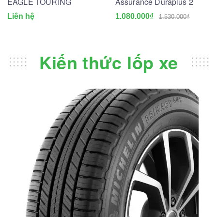
EAGLE TOURING
Assurance Duraplus 2
Liên hệ
1.080.000₫
1.530.000₫
Kiến thức lốp xe