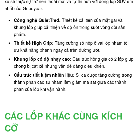
xe sẽ thực sự trở nên thoải mái và tự tin hơn với dòng lốp SUV êm
nhất của Goodyear.
Công nghệ QuietTred:
Thiết kế cải tiến của mặt gai và
khung lốp giúp cải thiện về độ ồn trong suốt vòng đời sản
phẩm.
Thiết kế High Grip:
Tăng cường số nếp ở vai lốp nhằm tối
ưu khả năng phanh ngay cả trên đường ướt.
Khung lốp có độ nhạy cao
: Cấu trúc hông gia cố 2 lớp giúp
chống bị cắt xẻ nhưng vẫn dễ dàng điều khiển.
Cấu trúc tiết kiệm nhiên liệu:
Silica được tăng cường trong
thành phần cao su nhằm làm giảm ma sát giữa các thành
phần của lốp khi vận hành.
CÁC LỐP KHÁC CÙNG KÍCH
CỠ