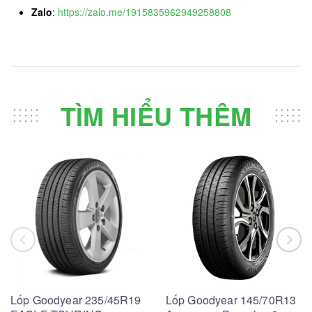
Zalo
:
https://zalo.me/1915835962949258808
TÌM HIỂU THÊM
Lốp Goodyear 235/45R19
Lốp Goodyear 145/70R13