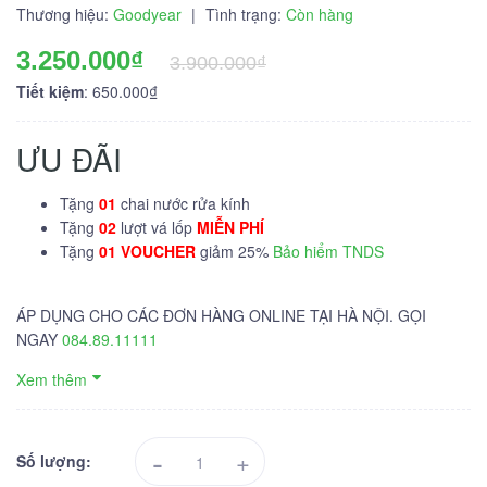
Thương hiệu:
Goodyear
|
Tình trạng:
Còn hàng
3.250.000₫
3.900.000₫
Tiết kiệm
: 650.000₫
ƯU ĐÃI
Tặng
01
chai nước rửa kính
Tặng
02
lượt vá lốp
MIỄN PHÍ
Tặng
01 VOUCHER
giảm 25%
Bảo hiểm TNDS
ÁP DỤNG CHO CÁC ĐƠN HÀNG ONLINE TẠI HÀ NỘI. GỌI
NGAY
084.89.11111
Xem thêm
-
+
Số lượng: