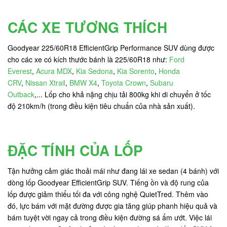
CÁC XE TƯƠNG THÍCH
Goodyear 225/60R18 EfficientGrip Performance SUV dùng được
cho các xe có kích thước bánh là 225/60R18 như:
Ford
Everest
,
Acura MDX
,
Kia Sedona
,
Kia Sorento
,
Honda
CRV
,
Nissan Xtrail
,
BMW X4
,
Toyota Crown
,
Subaru
Outback
,... Lốp cho khả nặng chịu tải 800kg khi di chuyển ở tốc
độ 210km/h (trong điều kiện tiêu chuẩn của nhà sản xuất).
ĐẶC TÍNH CỦA LỐP
Tận hưởng cảm giác thoải mái như đang lái xe sedan (4 bánh) với
dòng lốp Goodyear EfficientGrip SUV. Tiếng ồn và độ rung của
lốp được giảm thiểu tối đa với công nghệ QuietTred. Thêm vào
đó, lực bám với mặt đường được gia tăng giúp phanh hiệu quả và
bám tuyệt vời ngay cả trong điều kiện đường sá ẩm ướt. Việc lái