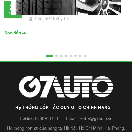
Đánh giá lốp Michelin Primacy SUV: Đáng
28
đầu tư không?
Tháng
Đăng bởi
Kelly Le
11
Đọc tiếp
HỆ THỐNG LỐP - ẮC QUY Ô TÔ CHÍNH HÃNG
Hotline:
0848911111
-
Email:
lienhe@g7auto.vn
Hệ thống hơn 20 cửa hàng tại Hà Nội, Hồ Chí Minh, Hải Phòng,